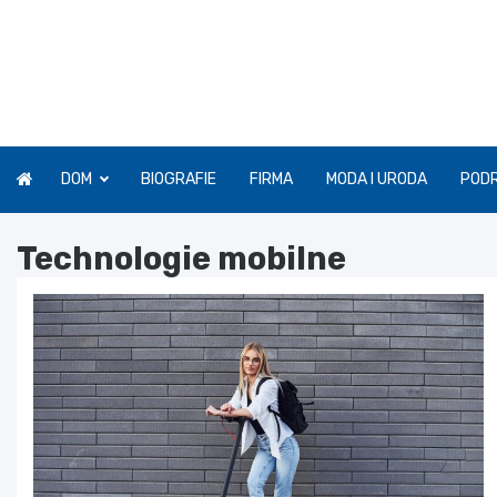
Skip
to
content
DOM
BIOGRAFIE
FIRMA
MODA I URODA
POD
Technologie mobilne