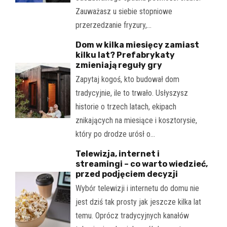
Zauważasz u siebie stopniowe
przerzedzanie fryzury,…
Dom w kilka miesięcy zamiast
kilku lat? Prefabrykaty
zmieniają reguły gry
Zapytaj kogoś, kto budował dom
tradycyjnie, ile to trwało. Usłyszysz
historie o trzech latach, ekipach
znikających na miesiące i kosztorysie,
który po drodze urósł o…
Telewizja, internet i
streamingi – co warto wiedzieć,
przed podjęciem decyzji
Wybór telewizji i internetu do domu nie
jest dziś tak prosty jak jeszcze kilka lat
temu. Oprócz tradycyjnych kanałów