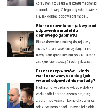
korzystania z usług warsztatu mechaniki
samochodowej. Z tego artykułu dowiesz
się, jak dobrać odpowiedni model…
Biurka drewniane – jak wybrać
odpowiedni model do
domowego gabinetu
Biurka drewniane należą do tej klasy
mebli, które z wiekiem zyskują, a nie
tracą. Tam gdzie laminat po kilku latach
zaczyna się łuszczyć i odpryskiwać,…
Przeszczep włosów – kiedy
warto rozważyć zabieg i jak
wybrać odpowiednią metodę?
Nadmierne wypadanie włosów dotyka
wielu osób i bardzo często staje się
źródłem poważnych kompleksów oraz
odczuwalnego spadku pewności siebie.