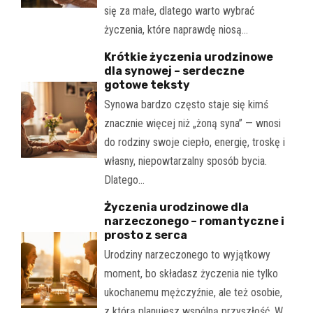
się za małe, dlatego warto wybrać
życzenia, które naprawdę niosą…
Krótkie życzenia urodzinowe
dla synowej – serdeczne
gotowe teksty
Synowa bardzo często staje się kimś
znacznie więcej niż „żoną syna” — wnosi
do rodziny swoje ciepło, energię, troskę i
własny, niepowtarzalny sposób bycia.
Dlatego…
Życzenia urodzinowe dla
narzeczonego – romantyczne i
prosto z serca
Urodziny narzeczonego to wyjątkowy
moment, bo składasz życzenia nie tylko
ukochanemu mężczyźnie, ale też osobie,
z którą planujesz wspólną przyszłość. W