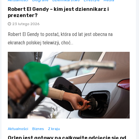
Aktualności
Biografie
Dziennikarstwo
Lifestyle
Media
Robert El Gendy – kim jest dziennikarz i
prezenter?
23 lutego 2026
Robert El Gendy to postać, która od lat jest obecna na
ekranach polskiej telewizji, choć…
Aktualności
Biznes
Z kraju
Orlen jest gotowy na całkowite odcięcie się od