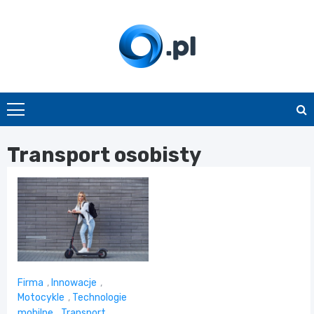
Skip
to
content
O.pl
Transport osobisty
Firma
,
Innowacje
,
Motocykle
,
Technologie
mobilne
,
Transport