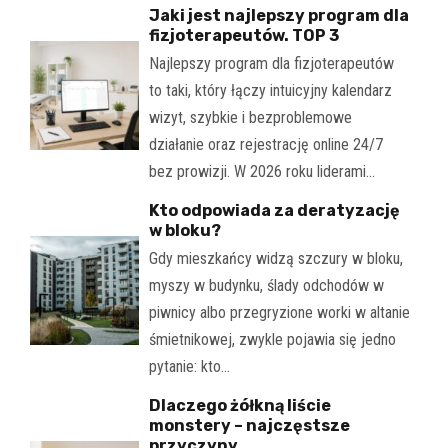
Jaki jest najlepszy program dla
fizjoterapeutów. TOP 3
Najlepszy program dla fizjoterapeutów
to taki, który łączy intuicyjny kalendarz
wizyt, szybkie i bezproblemowe
działanie oraz rejestrację online 24/7
bez prowizji. W 2026 roku liderami…
Kto odpowiada za deratyzację
w bloku?
Gdy mieszkańcy widzą szczury w bloku,
myszy w budynku, ślady odchodów w
piwnicy albo przegryzione worki w altanie
śmietnikowej, zwykle pojawia się jedno
pytanie: kto…
Dlaczego żółkną liście
monstery – najczęstsze
przyczyny