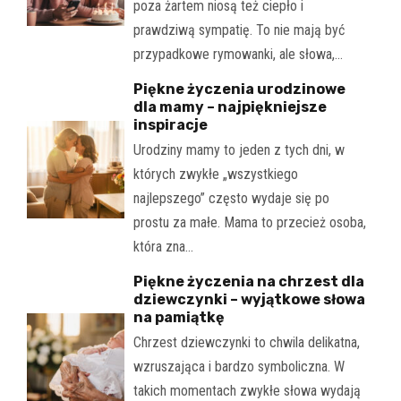
poza żartem niosą też ciepło i
prawdziwą sympatię. To nie mają być
przypadkowe rymowanki, ale słowa,…
Piękne życzenia urodzinowe
dla mamy – najpiękniejsze
inspiracje
Urodziny mamy to jeden z tych dni, w
których zwykłe „wszystkiego
najlepszego” często wydaje się po
prostu za małe. Mama to przecież osoba,
która zna…
Piękne życzenia na chrzest dla
dziewczynki – wyjątkowe słowa
na pamiątkę
Chrzest dziewczynki to chwila delikatna,
wzruszająca i bardzo symboliczna. W
takich momentach zwykłe słowa wydają