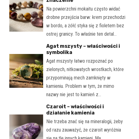
znaczenie
Na powierzchni mokaitu często widać
drobne przejścia barw: krem przechodzi
w bordo, a żółć styka się z fioletem bez
ostrej granicy. To właśnie ten detal…
Agat mszysty – właściwości i
symbolika
Agat mszysty łatwo rozpoznać po
zielonych, nitkowatych wrostkach, które
przypominają mech zamknięty w
kamieniu. Problem w tym, że mimo
nazwy nie jest to kamień z…
Czaroit – właściwości i
działanie kamienia
Nie trzeba znać się na mineralogii, żeby
od razu zauważyć, że czaroit wyróżnia
się na tle innych kamieni. Ma