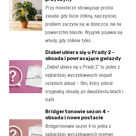
Przy monsterze obowiązuje prosta
zasada: gdy liście żółkną, najczęściej
problem zaczyna się w doniczce, nie na
powierzchni blaszki. Wyjątek pojawia się
wtedy, gdy żółknie tylko…
Diabeł ubiera się u Prady 2 –
obsada i powracające gwiazdy
„Diabeł ubiera się u Prady 2" to jeden z
najbardziej wyczekiwanych sequeli
ostatnich dekad – film, który zebrał
oryginalną obsadę po dwudziestu latach i
trafił…
Bridgertonowie sezon 4 –
obsada i nowe postacie
Bridgertonowie sezon 4 to jedna z
najbardziej wyczekiwanych premier