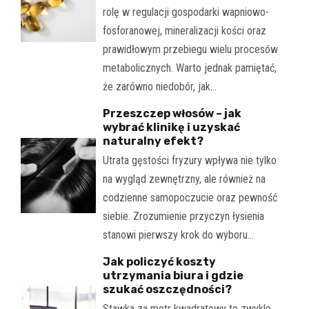
rolę w regulacji gospodarki wapniowo-
fosforanowej, mineralizacji kości oraz
prawidłowym przebiegu wielu procesów
metabolicznych. Warto jednak pamiętać,
że zarówno niedobór, jak…
Przeszczep włosów – jak
wybrać klinikę i uzyskać
naturalny efekt?
Utrata gęstości fryzury wpływa nie tylko
na wygląd zewnętrzny, ale również na
codzienne samopoczucie oraz pewność
siebie. Zrozumienie przyczyn łysienia
stanowi pierwszy krok do wyboru…
Jak policzyć koszty
utrzymania biura i gdzie
szukać oszczędności?
Stawka za metr kwadratowy to zwykle