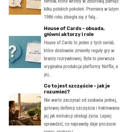
filmów, które wrosły w zbiorową pamięć
kilku polskich pokoleń. Premiera w lutym
1986 roku zbiegła się z falą…
House of Cards – obsada,
główni aktorzy i role
House of Cards to jeden z tych seriali,
które dosłownie zmieniły reguły gry w
branży rozrywkowej. Była to pierwsza
oryginalna produkcja platformy Netflix, a
jej…
Co to jest szczęście – jak je
rozumieć?
Nie warto zaczynać od szukania jednej,
gotowej definicji szczęścia i traktowania
jej jak instrukcji obsługi życia. Lepiej
sprawdzić, co naprawdę daje poczucie
sensu, spokoju i…