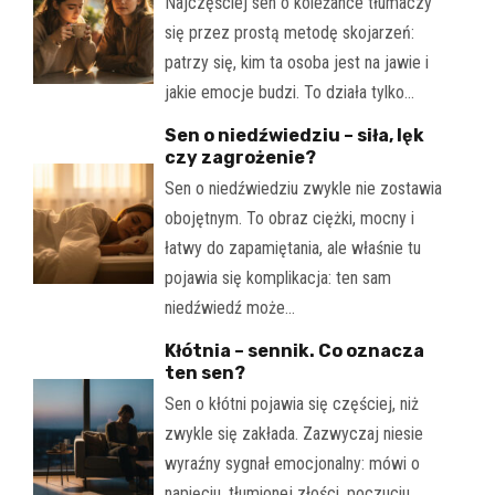
Najczęściej sen o koleżance tłumaczy
się przez prostą metodę skojarzeń:
patrzy się, kim ta osoba jest na jawie i
jakie emocje budzi. To działa tylko…
Sen o niedźwiedziu – siła, lęk
czy zagrożenie?
Sen o niedźwiedziu zwykle nie zostawia
obojętnym. To obraz ciężki, mocny i
łatwy do zapamiętania, ale właśnie tu
pojawia się komplikacja: ten sam
niedźwiedź może…
Kłótnia – sennik. Co oznacza
ten sen?
Sen o kłótni pojawia się częściej, niż
zwykle się zakłada. Zazwyczaj niesie
wyraźny sygnał emocjonalny: mówi o
napięciu, tłumionej złości, poczuciu