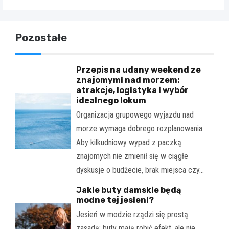
Pozostałe
Przepis na udany weekend ze
znajomymi nad morzem:
atrakcje, logistyka i wybór
idealnego lokum
Organizacja grupowego wyjazdu nad
morze wymaga dobrego rozplanowania.
Aby kilkudniowy wypad z paczką
znajomych nie zmienił się w ciągłe
dyskusje o budżecie, brak miejsca czy…
Jakie buty damskie będą
modne tej jesieni?
Jesień w modzie rządzi się prostą
zasadą: buty mają robić efekt, ale nie