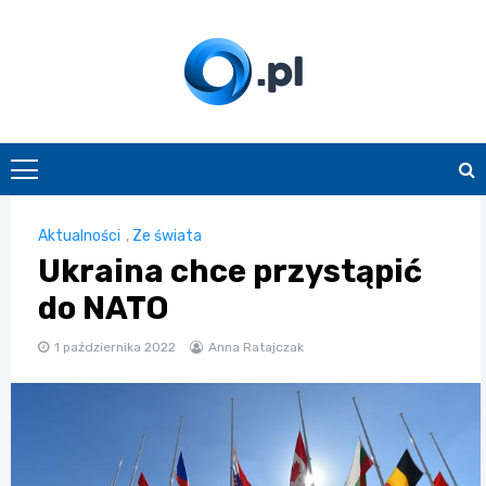
Skip
to
content
O.pl
Aktualności
,
Ze świata
Ukraina chce przystąpić
do NATO
1 października 2022
Anna Ratajczak