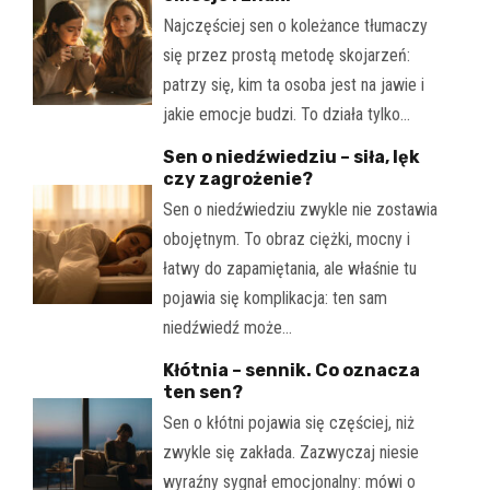
Najczęściej sen o koleżance tłumaczy
się przez prostą metodę skojarzeń:
patrzy się, kim ta osoba jest na jawie i
jakie emocje budzi. To działa tylko…
Sen o niedźwiedziu – siła, lęk
czy zagrożenie?
Sen o niedźwiedziu zwykle nie zostawia
obojętnym. To obraz ciężki, mocny i
łatwy do zapamiętania, ale właśnie tu
pojawia się komplikacja: ten sam
niedźwiedź może…
Kłótnia – sennik. Co oznacza
ten sen?
Sen o kłótni pojawia się częściej, niż
zwykle się zakłada. Zazwyczaj niesie
wyraźny sygnał emocjonalny: mówi o