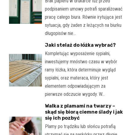
Brak papieru w drukarce tuż przed
podpisaniem umowy potrafi sparaliżować
pracę całego biura. Równie irytująca jest
sytuacja, gdy żaden z leżących na biurku
długopisów nie…
Jaki stelaż do łóżka wybrać?
Kompletując wyposażenie sypialni,
inwestujemy mnóstwo czasu w wybór
ramy łóżka, która determinuje wygląd
sypialni, oraz materaca, który jest
elementem odpowiadającym za
pierwsze odczucie wygody. W…
Walka z plamami na twarzy –
skąd się biorą ciemne ślady i jak
się ich pozbyć
Plamy po trądziku lub słońcu potrafią
utrzymać się na naskórku przez długie