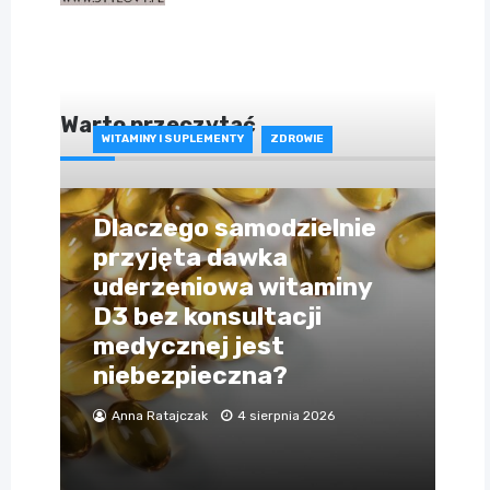
Warto przeczytać
WITAMINY I SUPLEMENTY
ZDROWIE
Dlaczego samodzielnie
przyjęta dawka
uderzeniowa witaminy
D3 bez konsultacji
medycznej jest
niebezpieczna?
Anna Ratajczak
4 sierpnia 2026