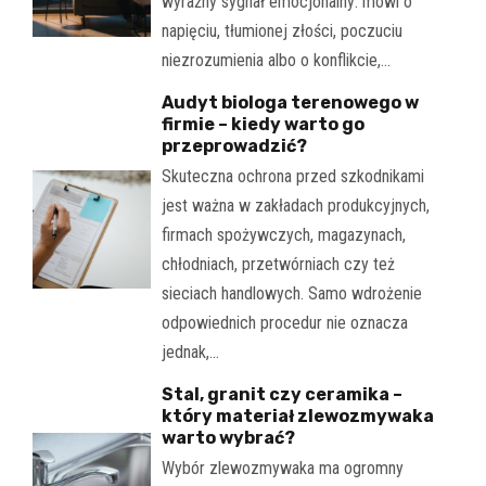
wyraźny sygnał emocjonalny: mówi o
napięciu, tłumionej złości, poczuciu
niezrozumienia albo o konflikcie,…
Audyt biologa terenowego w
firmie – kiedy warto go
przeprowadzić?
Skuteczna ochrona przed szkodnikami
jest ważna w zakładach produkcyjnych,
firmach spożywczych, magazynach,
chłodniach, przetwórniach czy też
sieciach handlowych. Samo wdrożenie
odpowiednich procedur nie oznacza
jednak,…
Stal, granit czy ceramika –
który materiał zlewozmywaka
warto wybrać?
Wybór zlewozmywaka ma ogromny