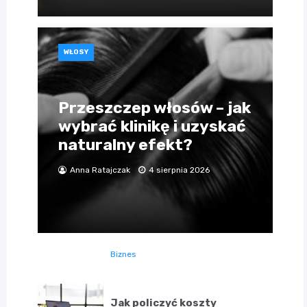
WŁOSY
Przeszczep włosów – jak
wybrać klinikę i uzyskać
naturalny efekt?
Anna Ratajczak
4 sierpnia 2026
Biznes
Jak policzyć koszty