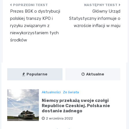
Nawigacja
Prezes BGK o dystrybucji
Główny Urząd
wpisu
polskiej transzy KPO i
Statystyczny informuje o
ryzyku związanym z
wzroście inflacji w maju
niewykorzystaniem tych
środków
Popularne
Aktualne
Aktualności
Ze świata
Niemcy przekażą swoje czołgi
Republice Czeskiej. Polska nie
dostanie żadnego
2 września 2022