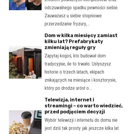
odczuwalnego spadku pewności siebie.
Zauważasz u siebie stopniowe
przerzedzanie fryzury,…
Dom w kilka miesięcy zamiast
kilku lat? Prefabrykaty
zmieniają reguły gry
Zapytaj kogoś, kto budował dom
tradycyjnie, ile to trwało. Usłyszysz
historie o trzech latach, ekipach
znikających na miesiące i kosztorysie,
który po drodze urósł o…
Telewizja, internet i
streamingi – co warto wiedzieć,
przed podjęciem decyzji
Wybór telewizji i internetu do domu nie
jest dziś tak prosty jak jeszcze kilka lat