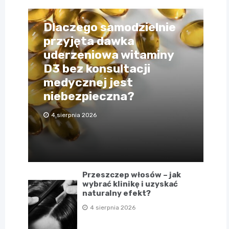
Dlaczego samodzielnie
przyjęta dawka
uderzeniowa witaminy
D3 bez konsultacji
medycznej jest
niebezpieczna?
4 sierpnia 2026
Przeszczep włosów – jak
wybrać klinikę i uzyskać
naturalny efekt?
4 sierpnia 2026