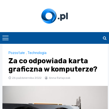
Skip
to
content
O.pl
Pozostałe
,
Technologia
Za co odpowiada karta
graficzna w komputerze?
26 października 2022
Anna Ratajczak