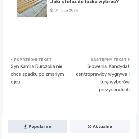
Jaki stelaż do łóżka wybrać?
31 lipca 2026
Nawigacja
Syn Kamila Durczoka nie
Słowenia: Kandydat
wpisu
chce spadku po zmarłym
centroprawicy wygrywa I
ojcu
turę wyborów
prezydenckich
Popularne
Aktualne