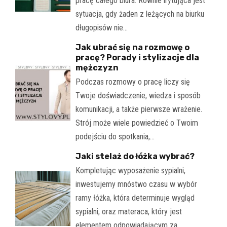
pracę całego biura. Równie irytująca jest
sytuacja, gdy żaden z leżących na biurku
długopisów nie…
Jak ubrać się na rozmowę o
pracę? Porady i stylizacje dla
mężczyzn
Podczas rozmowy o pracę liczy się
Twoje doświadczenie, wiedza i sposób
komunikacji, a także pierwsze wrażenie.
Strój może wiele powiedzieć o Twoim
podejściu do spotkania,…
Jaki stelaż do łóżka wybrać?
Kompletując wyposażenie sypialni,
inwestujemy mnóstwo czasu w wybór
ramy łóżka, która determinuje wygląd
sypialni, oraz materaca, który jest
elementem odpowiadającym za