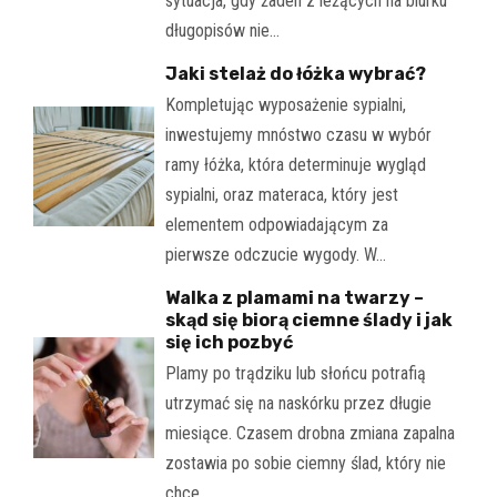
sytuacja, gdy żaden z leżących na biurku
długopisów nie…
Jaki stelaż do łóżka wybrać?
Kompletując wyposażenie sypialni,
inwestujemy mnóstwo czasu w wybór
ramy łóżka, która determinuje wygląd
sypialni, oraz materaca, który jest
elementem odpowiadającym za
pierwsze odczucie wygody. W…
Walka z plamami na twarzy –
skąd się biorą ciemne ślady i jak
się ich pozbyć
Plamy po trądziku lub słońcu potrafią
utrzymać się na naskórku przez długie
miesiące. Czasem drobna zmiana zapalna
zostawia po sobie ciemny ślad, który nie
chce…