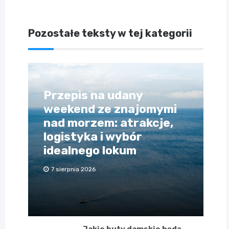
Pozostałe teksty w tej kategorii
Przepis na udany
weekend ze znajomymi
nad morzem: atrakcje,
logistyka i wybór
idealnego lokum
7 sierpnia 2026
Jakie buty damskie będą