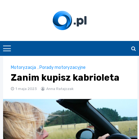
Skip
to
content
O.pl
Motoryzacja
,
Porady motoryzacyjne
Zanim kupisz kabrioleta
1 maja 2023
Anna Ratajczak