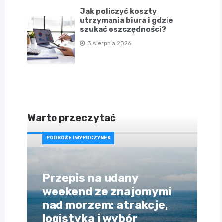
Jak policzyć koszty
utrzymania biura i gdzie
szukać oszczędności?
3 sierpnia 2026
Warto przeczytać
PODRÓŻE I WYPOCZYNEK
Przepis na udany
weekend ze znajomymi
nad morzem: atrakcje,
logistyka i wybór