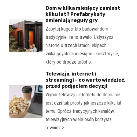
Dom w kilka miesięcy zamiast
kilku lat? Prefabrykaty
zmieniają reguły gry
Zapytaj kogoś, kto budował dom
tradycyjnie, ile to trwało. Usłyszysz
historie o trzech latach, ekipach
znikających na miesiące i kosztorysie,
który po drodze urósł o…
Telewizja, internet i
streamingi – co warto wiedzieć,
przed podjęciem decyzji
Wybór telewizji i internetu do domu nie
jest dziś tak prosty jak jeszcze kilka lat
temu. Oprócz tradycyjnych kanałów
telewizyjnych wiele osób korzysta
również z…