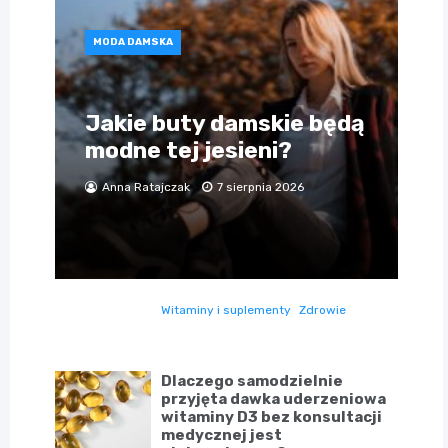
MODA DAMSKA
Jakie buty damskie będą
modne tej jesieni?
Anna Ratajczak
7 sierpnia 2026
Witaminy i suplementy
Zdrowie
Dlaczego samodzielnie
przyjęta dawka uderzeniowa
witaminy D3 bez konsultacji
medycznej jest