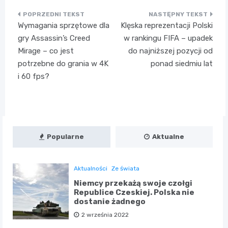
Nawigacja
Wymagania sprzętowe dla
Klęska reprezentacji Polski
wpisu
gry Assassin’s Creed
w rankingu FIFA – upadek
Mirage – co jest
do najniższej pozycji od
potrzebne do grania w 4K
ponad siedmiu lat
i 60 fps?
Popularne
Aktualne
Aktualności
Ze świata
Niemcy przekażą swoje czołgi
Republice Czeskiej. Polska nie
dostanie żadnego
2 września 2022