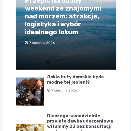
Przepis na udany
weekend ze znajomymi
nad morzem: atrakcje,
logistyka i wybór
idealnego lokum
7 sierpnia 2026
Jakie buty damskie będą
modne tej jesieni?
7 sierpnia 2026
Dlaczego samodzielnie
przyjęta dawka uderzeniowa
witaminy D3 bez konsultacji