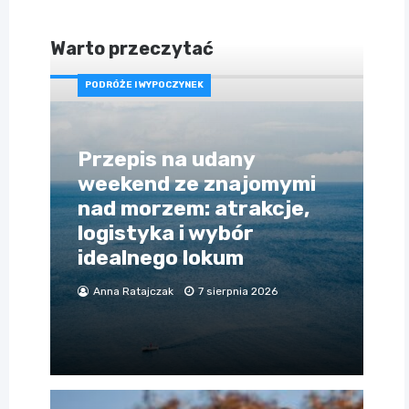
Warto przeczytać
PODRÓŻE I WYPOCZYNEK
Przepis na udany
weekend ze znajomymi
nad morzem: atrakcje,
logistyka i wybór
idealnego lokum
Anna Ratajczak
7 sierpnia 2026