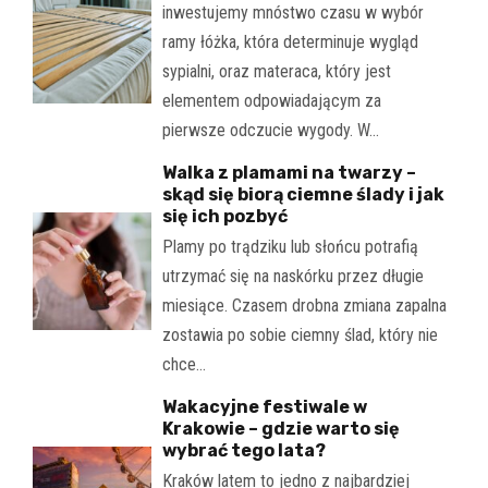
inwestujemy mnóstwo czasu w wybór
ramy łóżka, która determinuje wygląd
sypialni, oraz materaca, który jest
elementem odpowiadającym za
pierwsze odczucie wygody. W…
Walka z plamami na twarzy –
skąd się biorą ciemne ślady i jak
się ich pozbyć
Plamy po trądziku lub słońcu potrafią
utrzymać się na naskórku przez długie
miesiące. Czasem drobna zmiana zapalna
zostawia po sobie ciemny ślad, który nie
chce…
Wakacyjne festiwale w
Krakowie – gdzie warto się
wybrać tego lata?
Kraków latem to jedno z najbardziej