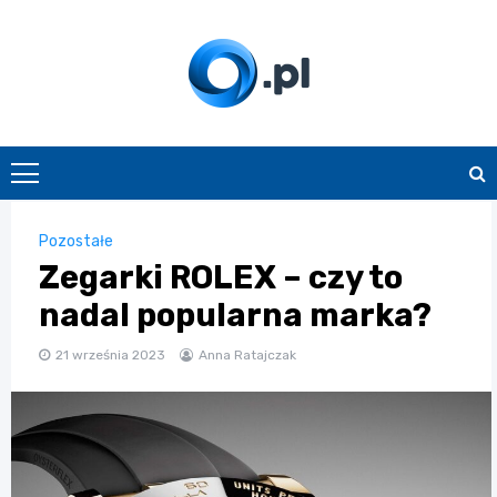
Skip
to
content
O.pl
Pozostałe
Zegarki ROLEX – czy to
nadal popularna marka?
21 września 2023
Anna Ratajczak