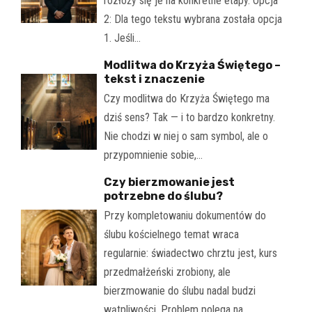
rozłoży się je na konkretne etapy. Opcja
2: Dla tego tekstu wybrana została opcja
1. Jeśli…
Modlitwa do Krzyża Świętego –
tekst i znaczenie
Czy modlitwa do Krzyża Świętego ma
dziś sens? Tak — i to bardzo konkretny.
Nie chodzi w niej o sam symbol, ale o
przypomnienie sobie,…
Czy bierzmowanie jest
potrzebne do ślubu?
Przy kompletowaniu dokumentów do
ślubu kościelnego temat wraca
regularnie: świadectwo chrztu jest, kurs
przedmałżeński zrobiony, ale
bierzmowanie do ślubu nadal budzi
wątpliwości. Problem polega na…