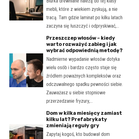
Biurka drewniane należą do tej klasy
mebli, które z wiekiem zyskują, a nie
tracą. Tam gdzie laminat po kilku latach
zaczyna się łuszczyć i odpryskiwać,…
Przeszczep włosów – kiedy
warto rozważyć zabieg i jak
wybrać odpowiednią metodę?
Nadmierne wypadanie włosów dotyka
wielu osób i bardzo często staje się
źródłem poważnych kompleksów oraz
odczuwalnego spadku pewności siebie.
Zauważasz u siebie stopniowe
przerzedzanie fryzury,…
Dom w kilka miesięcy zamiast
kilku lat? Prefabrykaty
zmieniają reguły gry
Zapytaj kogoś, kto budował dom