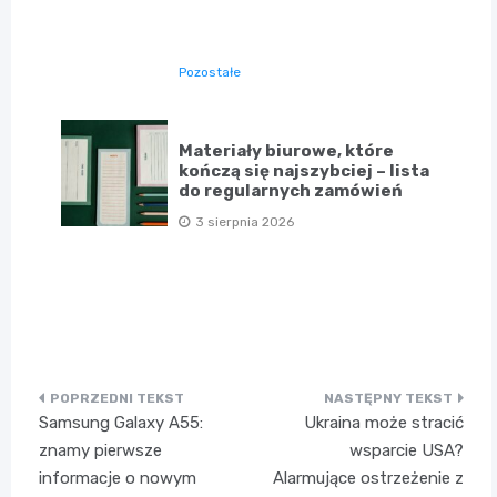
Pozostałe
Materiały biurowe, które
kończą się najszybciej – lista
do regularnych zamówień
3 sierpnia 2026
Nawigacja
Samsung Galaxy A55:
Ukraina może stracić
wpisu
znamy pierwsze
wsparcie USA?
informacje o nowym
Alarmujące ostrzeżenie z