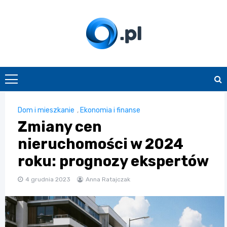
Skip
to
content
O.pl
Dom i mieszkanie
,
Ekonomia i finanse
Zmiany cen
nieruchomości w 2024
roku: prognozy ekspertów
4 grudnia 2023
Anna Ratajczak