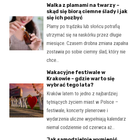
Walka z plamami na twarzy –
skąd się biorą ciemne ślady i jak
się ich pozbyć
Plamy po trądziku lub słońcu potrafią
utrzymać się na naskórku przez długie
miesiące. Czasem drobna zmiana zapalna
zostawia po sobie ciemny ślad, który nie
chce…
Wakacyjne festiwale w
Krakowie – gdzie warto się
wybrać tego lata?
Kraków latem to jedno z najbardziej
tętniących życiem miast w Polsce –
festiwale, koncerty plenerowe i
wydarzenia uliczne wypełniają kalendarz
niemal codziennie od czerwca aż…
Jak samodzielnie wymienić