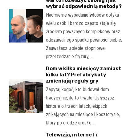
warto rozważyć zabieg i jak
wybrać odpowiednią metodę?
Nadmierne wypadanie włosów dotyka
wielu osób i bardzo często staje się
źródłem poważnych kompleksów oraz
odczuwalnego spadku pewności siebie.
Zauważasz u siebie stopniowe
przerzedzanie fryzury,…
Dom w kilka miesięcy zamiast
kilku lat? Prefabrykaty
zmieniają reguły gry
Zapytaj kogoś, kto budował dom
tradycyjnie, ile to trwało. Usłyszysz
historie o trzech latach, ekipach
znikających na miesiące i kosztorysie,
który po drodze urósł o…
Telewizja, internet i