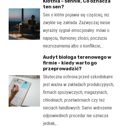
Kłótnia – sennik. Co oznacza
ten sen?
Sen o kłótni pojawia się częściej, niż
zwykle się zakłada. Zazwyczaj niesie
wyraźny sygnał emocjonalny: mówi o
napięciu, tłumionej złości, poczuciu
niezrozumienia albo o konflikcie,…
Audyt biologa terenowego w
firmie – kiedy warto go
przeprowadzić?
Skuteczna ochrona przed szkodnikami
jest ważna w zakładach produkcyjnych,
firmach spożywczych, magazynach,
chłodniach, przetwórniach czy też
sieciach handlowych. Samo wdrożenie
odpowiednich procedur nie oznacza
jednak,…