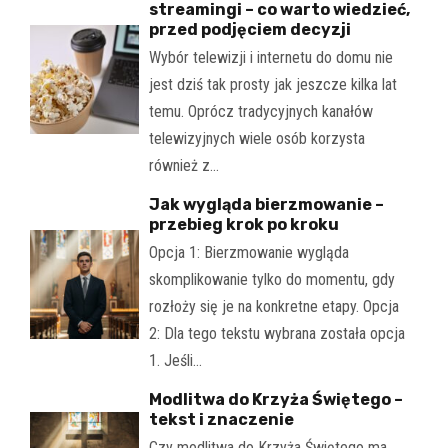
streamingi – co warto wiedzieć,
przed podjęciem decyzji
Wybór telewizji i internetu do domu nie
jest dziś tak prosty jak jeszcze kilka lat
temu. Oprócz tradycyjnych kanałów
telewizyjnych wiele osób korzysta
również z…
Jak wygląda bierzmowanie –
przebieg krok po kroku
Opcja 1: Bierzmowanie wygląda
skomplikowanie tylko do momentu, gdy
rozłoży się je na konkretne etapy. Opcja
2: Dla tego tekstu wybrana została opcja
1. Jeśli…
Modlitwa do Krzyża Świętego –
tekst i znaczenie
Czy modlitwa do Krzyża Świętego ma