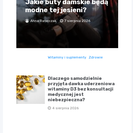
Jakie buty damskie będą
modne tej jesieni?
Anna Ratajczak
7 sierpnia 2026
Witaminy i suplementy
Zdrowie
Dlaczego samodzielnie
przyjęta dawka uderzeniowa
witaminy D3 bez konsultacji
medycznej jest
niebezpieczna?
4 sierpnia 2026