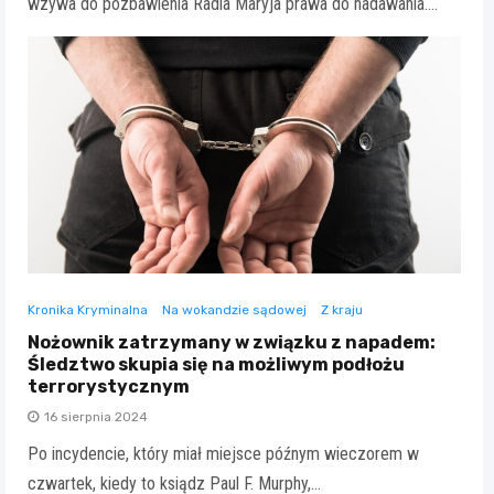
wzywa do pozbawienia Radia Maryja prawa do nadawania.…
Kronika Kryminalna
Na wokandzie sądowej
Z kraju
Nożownik zatrzymany w związku z napadem:
Śledztwo skupia się na możliwym podłożu
terrorystycznym
16 sierpnia 2024
Po incydencie, który miał miejsce późnym wieczorem w
czwartek, kiedy to ksiądz Paul F. Murphy,…