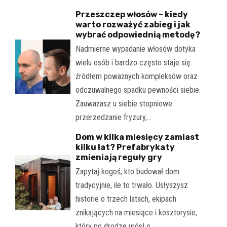
Przeszczep włosów – kiedy
warto rozważyć zabieg i jak
wybrać odpowiednią metodę?
Nadmierne wypadanie włosów dotyka
wielu osób i bardzo często staje się
źródłem poważnych kompleksów oraz
odczuwalnego spadku pewności siebie.
Zauważasz u siebie stopniowe
przerzedzanie fryzury,…
Dom w kilka miesięcy zamiast
kilku lat? Prefabrykaty
zmieniają reguły gry
Zapytaj kogoś, kto budował dom
tradycyjnie, ile to trwało. Usłyszysz
historie o trzech latach, ekipach
znikających na miesiące i kosztorysie,
który po drodze urósł o…