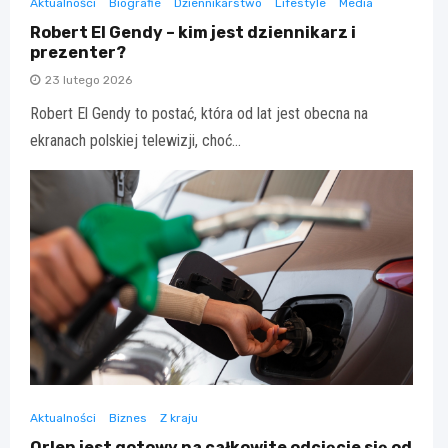
Aktualności
Biografie
Dziennikarstwo
Lifestyle
Media
Robert El Gendy – kim jest dziennikarz i
prezenter?
23 lutego 2026
Robert El Gendy to postać, która od lat jest obecna na
ekranach polskiej telewizji, choć…
Aktualności
Biznes
Z kraju
Orlen jest gotowy na całkowite odcięcie się od