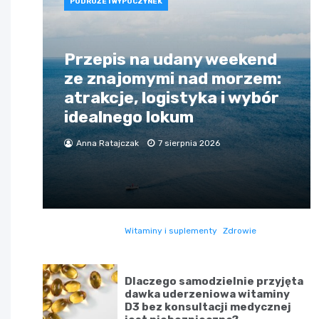
PODRÓŻE I WYPOCZYNEK
Przepis na udany weekend
ze znajomymi nad morzem:
atrakcje, logistyka i wybór
idealnego lokum
Anna Ratajczak
7 sierpnia 2026
Witaminy i suplementy
Zdrowie
Dlaczego samodzielnie przyjęta
dawka uderzeniowa witaminy
D3 bez konsultacji medycznej