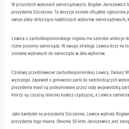
W przyszłych wyborach samorządowych, Bogdan Jaroszewicz bę
prezydenta Szczecina. Ta decyzja została oficjalnie ogłoszon
swoje plany dotyczące najbliższych wyborów samorządowych, kt
Lewica z zachodniopomorskiego regionu ma szerokie ambicje do
różne poziomy samorządu. W swojej strategii, Lewica liczy na t
zostanie wybranych do samorządu w dniu wyborów.
Czołowy przedstawiciel zachodniopomorskiej Lewicy, Dariusz Wiec
wyższego, zapewnił o gotowości partii do nadchodzących wybor
prezydenta miast są podejmowane przez radę wojewódzką partii
którzy są częścią obecnej koalicji rządzącej, a Lewica zamierza
Jako kandydat na prezydenta Szczecina, Lewica wybrała Bogdana
prezydenta tego miasta. Obecnie 50-letni Jaroszewicz jest zas