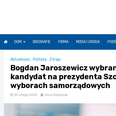
Skip
to
content
DOM
BIOGRAFIE
FIRMA
MODA I URODA
POD
Aktualności
,
Polityka
,
Z kraju
Bogdan Jaroszewicz wybrany
kandydat na prezydenta Szc
wyborach samorządowych
25 lutego 2024
Anna Ratajczak