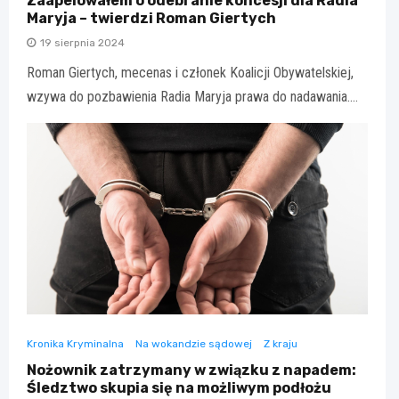
Zaapelowałem o odebranie koncesji dla Radia
Maryja – twierdzi Roman Giertych
19 sierpnia 2024
Roman Giertych, mecenas i członek Koalicji Obywatelskiej,
wzywa do pozbawienia Radia Maryja prawa do nadawania.…
Kronika Kryminalna
Na wokandzie sądowej
Z kraju
Nożownik zatrzymany w związku z napadem:
Śledztwo skupia się na możliwym podłożu