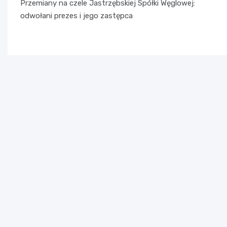
Przemiany na czele Jastrzębskiej Spółki Węglowej:
wpisu
odwołani prezes i jego zastępca