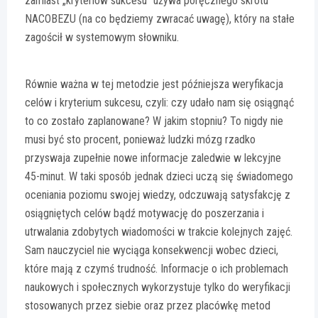
zamiast „kryteriów sukcesu” używa poręcznego skrótu
NACOBEZU (na co będziemy zwracać uwagę), który na stałe
zagościł w systemowym słowniku.
Równie ważna w tej metodzie jest późniejsza weryfikacja
celów i kryterium sukcesu, czyli: czy udało nam się osiągnąć
to co zostało zaplanowane? W jakim stopniu? To nigdy nie
musi być sto procent, ponieważ ludzki mózg rzadko
przyswaja zupełnie nowe informacje zaledwie w lekcyjne
45-minut. W taki sposób jednak dzieci uczą się świadomego
oceniania poziomu swojej wiedzy, odczuwają satysfakcję z
osiągniętych celów bądź motywację do poszerzania i
utrwalania zdobytych wiadomości w trakcie kolejnych zajęć.
Sam nauczyciel nie wyciąga konsekwencji wobec dzieci,
które mają z czymś trudność. Informacje o ich problemach
naukowych i społecznych wykorzystuje tylko do weryfikacji
stosowanych przez siebie oraz przez placówkę metod