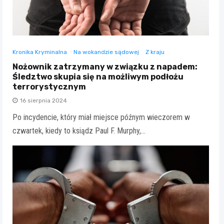
Kronika Kryminalna
Na wokandzie sądowej
Z kraju
Nożownik zatrzymany w związku z napadem:
Śledztwo skupia się na możliwym podłożu
terrorystycznym
16 sierpnia 2024
Po incydencie, który miał miejsce późnym wieczorem w
czwartek, kiedy to ksiądz Paul F. Murphy,…