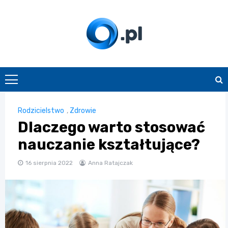
Skip
to
content
O.pl
Rodzicielstwo
,
Zdrowie
Dlaczego warto stosować
nauczanie kształtujące?
16 sierpnia 2022
Anna Ratajczak