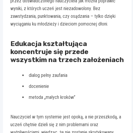
przez doświadczonego nauczyciela jak można poprawić
wyniki, z których uczeń jest niezadowolony. Bez
zawstydzania, punktowania, czy osądzania – tylko dzięki
wyciąganiu ku młodzieży i dzieciom pomocnej dłoni.
Edukacja kształtująca
koncentruje się przede
wszystkim na trzech założeniach
dialog pełny zaufania
docenienie
metoda „małych kroków”
Nauczyciel w tym systemie jest opoką, a nie przeszkodą, a
uczeń chętnie dzieli się z nim problemami oraz
wątpliwościami, wiedząc, że nie zostanie skrytykowany