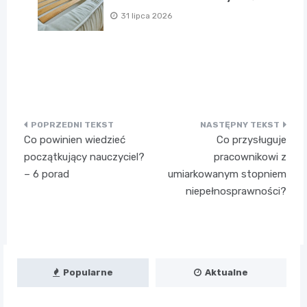
31 lipca 2026
Nawigacja
Co powinien wiedzieć
Co przysługuje
wpisu
początkujący nauczyciel?
pracownikowi z
– 6 porad
umiarkowanym stopniem
niepełnosprawności?
Popularne
Aktualne