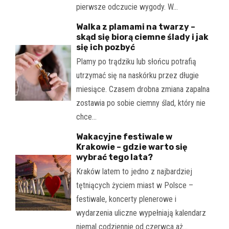
pierwsze odczucie wygody. W…
Walka z plamami na twarzy –
skąd się biorą ciemne ślady i jak
się ich pozbyć
Plamy po trądziku lub słońcu potrafią
utrzymać się na naskórku przez długie
miesiące. Czasem drobna zmiana zapalna
zostawia po sobie ciemny ślad, który nie
chce…
Wakacyjne festiwale w
Krakowie – gdzie warto się
wybrać tego lata?
Kraków latem to jedno z najbardziej
tętniących życiem miast w Polsce –
festiwale, koncerty plenerowe i
wydarzenia uliczne wypełniają kalendarz
niemal codziennie od czerwca aż…