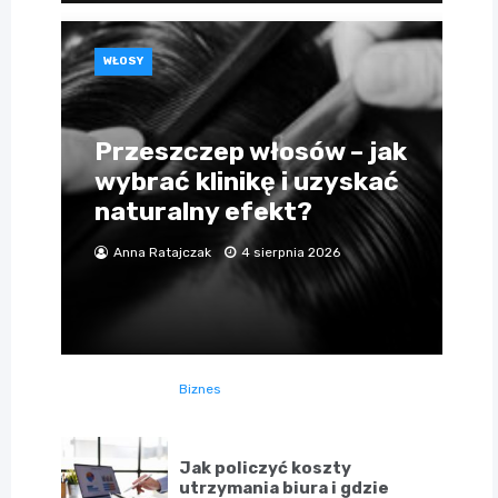
WŁOSY
Przeszczep włosów – jak
wybrać klinikę i uzyskać
naturalny efekt?
Anna Ratajczak
4 sierpnia 2026
Biznes
Jak policzyć koszty
utrzymania biura i gdzie