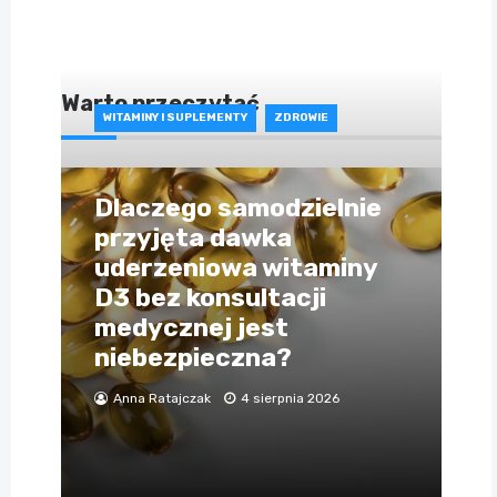
Warto przeczytać
WITAMINY I SUPLEMENTY
ZDROWIE
Dlaczego samodzielnie
przyjęta dawka
uderzeniowa witaminy
D3 bez konsultacji
medycznej jest
niebezpieczna?
Anna Ratajczak
4 sierpnia 2026