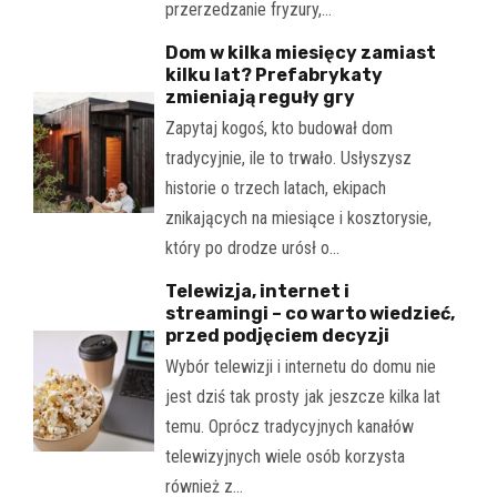
przerzedzanie fryzury,…
Dom w kilka miesięcy zamiast
kilku lat? Prefabrykaty
zmieniają reguły gry
Zapytaj kogoś, kto budował dom
tradycyjnie, ile to trwało. Usłyszysz
historie o trzech latach, ekipach
znikających na miesiące i kosztorysie,
który po drodze urósł o…
Telewizja, internet i
streamingi – co warto wiedzieć,
przed podjęciem decyzji
Wybór telewizji i internetu do domu nie
jest dziś tak prosty jak jeszcze kilka lat
temu. Oprócz tradycyjnych kanałów
telewizyjnych wiele osób korzysta
również z…