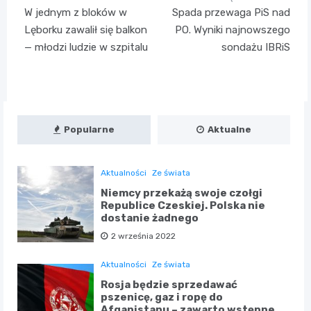
Nawigacja
W jednym z bloków w
Spada przewaga PiS nad
wpisu
Lęborku zawalił się balkon
PO. Wyniki najnowszego
— młodzi ludzie w szpitalu
sondażu IBRiS
Popularne
Aktualne
Aktualności
Ze świata
Niemcy przekażą swoje czołgi
Republice Czeskiej. Polska nie
dostanie żadnego
2 września 2022
Aktualności
Ze świata
Rosja będzie sprzedawać
pszenicę, gaz i ropę do
Afganistanu – zawarto wstępne