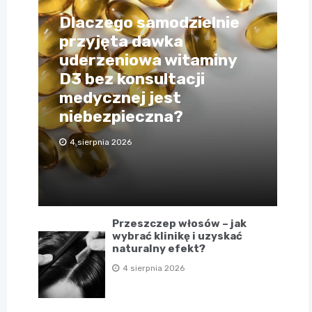
Dlaczego samodzielnie
przyjęta dawka
uderzeniowa witaminy
D3 bez konsultacji
medycznej jest
niebezpieczna?
4 sierpnia 2026
Przeszczep włosów – jak
wybrać klinikę i uzyskać
naturalny efekt?
4 sierpnia 2026