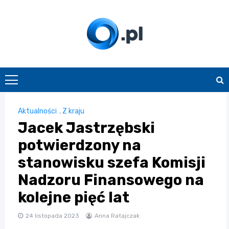
Skip
to
content
O.pl
Aktualności
,
Z kraju
Jacek Jastrzębski
potwierdzony na
stanowisku szefa Komisji
Nadzoru Finansowego na
kolejne pięć lat
24 listopada 2023
Anna Ratajczak