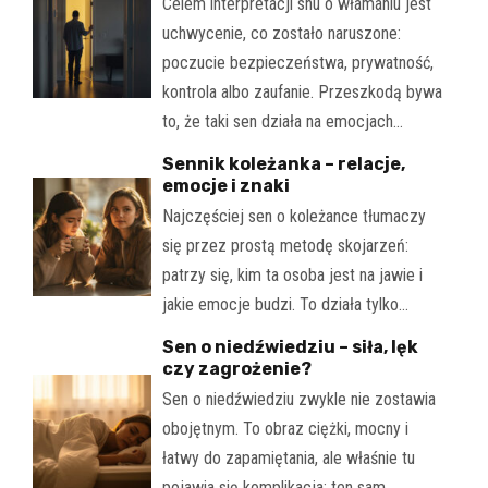
Celem interpretacji snu o włamaniu jest
uchwycenie, co zostało naruszone:
poczucie bezpieczeństwa, prywatność,
kontrola albo zaufanie. Przeszkodą bywa
to, że taki sen działa na emocjach…
Sennik koleżanka – relacje,
emocje i znaki
Najczęściej sen o koleżance tłumaczy
się przez prostą metodę skojarzeń:
patrzy się, kim ta osoba jest na jawie i
jakie emocje budzi. To działa tylko…
Sen o niedźwiedziu – siła, lęk
czy zagrożenie?
Sen o niedźwiedziu zwykle nie zostawia
obojętnym. To obraz ciężki, mocny i
łatwy do zapamiętania, ale właśnie tu
pojawia się komplikacja: ten sam