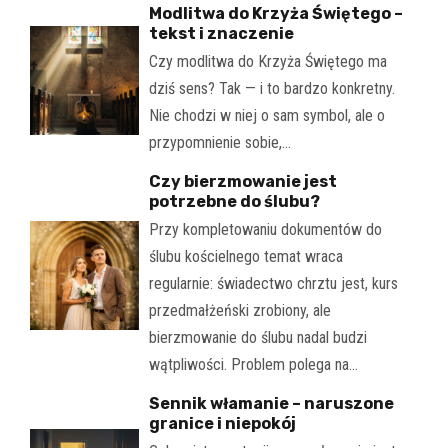
Modlitwa do Krzyża Świętego –
tekst i znaczenie
Czy modlitwa do Krzyża Świętego ma
dziś sens? Tak — i to bardzo konkretny.
Nie chodzi w niej o sam symbol, ale o
przypomnienie sobie,…
Czy bierzmowanie jest
potrzebne do ślubu?
Przy kompletowaniu dokumentów do
ślubu kościelnego temat wraca
regularnie: świadectwo chrztu jest, kurs
przedmałżeński zrobiony, ale
bierzmowanie do ślubu nadal budzi
wątpliwości. Problem polega na…
Sennik włamanie – naruszone
granice i niepokój