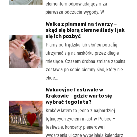
elementem odpowiadającym za
pierwsze odczucie wygody. W…
Walka z plamami na twarzy –
skąd się biorą ciemne ślady i jak
się ich pozbyć
Plamy po trądziku lub słońcu potrafią
utrzymać się na naskórku przez długie
miesiące. Czasem drobna zmiana zapalna
zostawia po sobie ciemny ślad, który nie
chce…
Wakacyjne festiwale w
Krakowie – gdzie warto się
wybrać tego lata?
Kraków latem to jedno z najbardziej
tętniących życiem miast w Polsce –
festiwale, koncerty plenerowe i
wydarzenia uliczne wypełniają kalendarz