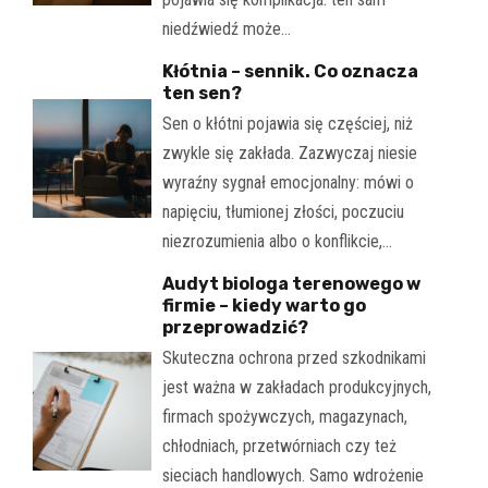
niedźwiedź może…
Kłótnia – sennik. Co oznacza
ten sen?
Sen o kłótni pojawia się częściej, niż
zwykle się zakłada. Zazwyczaj niesie
wyraźny sygnał emocjonalny: mówi o
napięciu, tłumionej złości, poczuciu
niezrozumienia albo o konflikcie,…
Audyt biologa terenowego w
firmie – kiedy warto go
przeprowadzić?
Skuteczna ochrona przed szkodnikami
jest ważna w zakładach produkcyjnych,
firmach spożywczych, magazynach,
chłodniach, przetwórniach czy też
sieciach handlowych. Samo wdrożenie