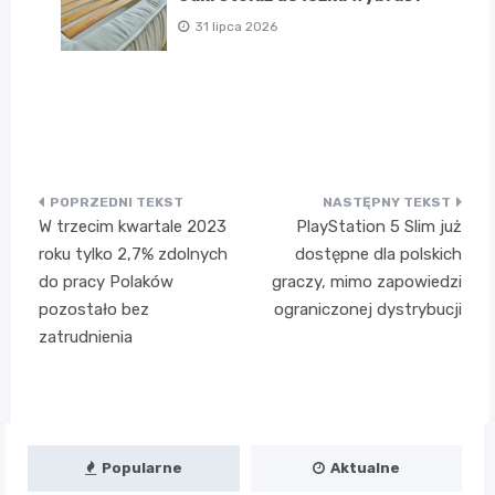
31 lipca 2026
Nawigacja
W trzecim kwartale 2023
PlayStation 5 Slim już
wpisu
roku tylko 2,7% zdolnych
dostępne dla polskich
do pracy Polaków
graczy, mimo zapowiedzi
pozostało bez
ograniczonej dystrybucji
zatrudnienia
Popularne
Aktualne