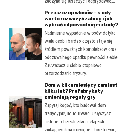
zaczyna się łuszczyć i odpryskiwać,…
Przeszczep włosów – kiedy
warto rozważyć zabieg i jak
wybrać odpowiednią metodę?
Nadmierne wypadanie włosów dotyka
wielu osób i bardzo często staje się
źródłem poważnych kompleksów oraz
odczuwalnego spadku pewności siebie.
Zauważasz u siebie stopniowe
przerzedzanie fryzury,…
Dom w kilka miesięcy zamiast
kilku lat? Prefabrykaty
zmieniają reguły gry
Zapytaj kogoś, kto budował dom
tradycyjnie, ile to trwało. Usłyszysz
historie o trzech latach, ekipach
znikających na miesiące i kosztorysie,