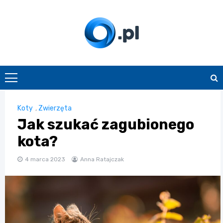
Skip
to
content
O.pl
Koty
,
Zwierzęta
Jak szukać zagubionego
kota?
4 marca 2023
Anna Ratajczak