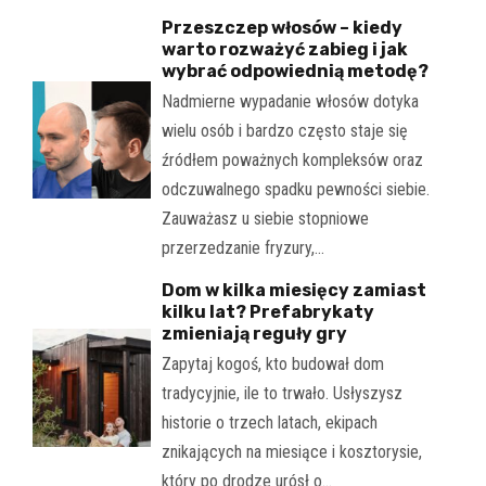
Przeszczep włosów – kiedy
warto rozważyć zabieg i jak
wybrać odpowiednią metodę?
Nadmierne wypadanie włosów dotyka
wielu osób i bardzo często staje się
źródłem poważnych kompleksów oraz
odczuwalnego spadku pewności siebie.
Zauważasz u siebie stopniowe
przerzedzanie fryzury,…
Dom w kilka miesięcy zamiast
kilku lat? Prefabrykaty
zmieniają reguły gry
Zapytaj kogoś, kto budował dom
tradycyjnie, ile to trwało. Usłyszysz
historie o trzech latach, ekipach
znikających na miesiące i kosztorysie,
który po drodze urósł o…