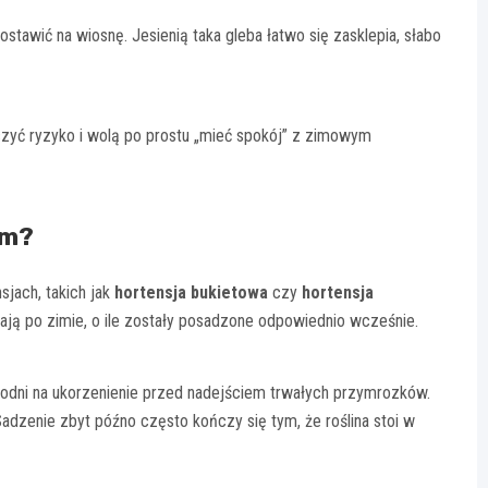
postawić na wiosnę. Jesienią taka gleba łatwo się zasklepia, słabo
czyć ryzyko i wolą po prostu „mieć spokój” z zimowym
em?
sjach, takich jak
hortensja bukietowa
czy
hortensja
szają po zimie, o ile zostały posadzone odpowiednio wcześnie.
 tygodni na ukorzenienie przed nadejściem trwałych przymrozków.
. Sadzenie zbyt późno często kończy się tym, że roślina stoi w