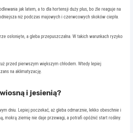
dlewania jak latem, a to dla hortensji duży plus, bo źle reaguje na
godniejsza niż podczas majowych i czerwcowych skoków ciepła.
ze osłonięte, a gleba przepuszczalna. W takich warunkach ryzyko
”, tuż przed pierwszym większym chłodem. Wtedy lepiej
zans na aklimatyzację.
iosną i jesienią?
m dniu. Lepiej poczekać, aż gleba odmarznie, lekko obeschnie i
mokrą ziemię nie daje przewagi, a potrafi opóźnić start rośliny.