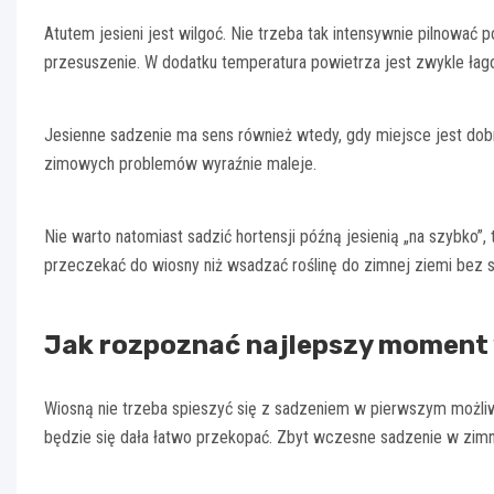
Atutem jesieni jest wilgoć. Nie trzeba tak intensywnie pilnować po
przesuszenie. W dodatku temperatura powietrza jest zwykle ła
Jesienne sadzenie ma sens również wtedy, gdy miejsce jest dobr
zimowych problemów wyraźnie maleje.
Nie warto natomiast sadzić hortensji późną jesienią „na szybko
przeczekać do wiosny niż wsadzać roślinę do zimnej ziemi bez s
Jak rozpoznać najlepszy moment w
Wiosną nie trzeba spieszyć się z sadzeniem w pierwszym możliwy
będzie się dała łatwo przekopać. Zbyt wczesne sadzenie w zimną, 