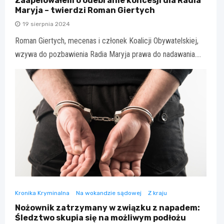
Zaapelowałem o odebranie koncesji dla Radia
Maryja – twierdzi Roman Giertych
19 sierpnia 2024
Roman Giertych, mecenas i członek Koalicji Obywatelskiej,
wzywa do pozbawienia Radia Maryja prawa do nadawania.…
Kronika Kryminalna
Na wokandzie sądowej
Z kraju
Nożownik zatrzymany w związku z napadem:
Śledztwo skupia się na możliwym podłożu