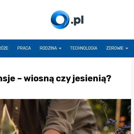
O.pl
RÓŻE
PRACA
RODZINA
TECHNOLOGIA
ZDROWIE
nsje – wiosną czy jesienią?