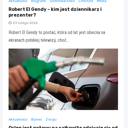
Aktualności
Biografie
Dziennikarstwo
Lifestyle
Media
Robert El Gendy – kim jest dziennikarz i
prezenter?
23 lutego 2026
Robert El Gendy to postać, która od lat jest obecna na
ekranach polskiej telewizji, choć…
Aktualności
Biznes
Z kraju
Orlen jest gotowy na całkowite odcięcie się od