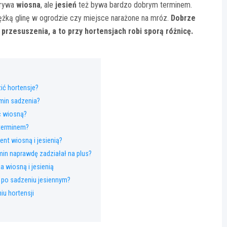
grywa
wiosna
, ale
jesień
też bywa bardzo dobrym terminem.
iężką glinę w ogrodzie czy miejsce narażone na mróz.
Dobrze
przesuszenia, a to przy hortensjach robi sporą różnicę.
ić hortensje?
min sadzenia?
ić wiosną?
 terminem?
nt wiosną i jesienią?
min naprawdę zadziałał na plus?
a wiosną i jesienią
 po sadzeniu jesiennym?
iu hortensji