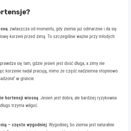
ortensje?
osna
, zwłaszcza od momentu, gdy ziemia już odmarznie i da się
udowę korzeni przed zimą. To szczególnie ważne przy młodych
rawdza się tam, gdzie jesień jest dość długa, a zimy nie
więc korzenie nadal pracują, mimo że część nadziemna stopniowo
sadzona” w gruncie.
ie hortensji wiosną
. Jesień jest dobra, ale bardziej ryzykowna
 długo trzyma wilgoć.
enią – często wygodniej
. Wygodniej, bo ziemia jest naturalnie