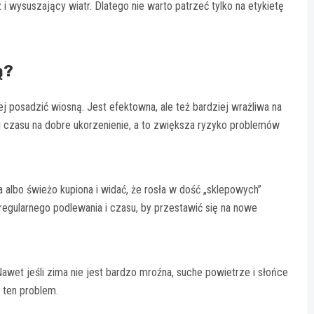
i wysuszający wiatr. Dlatego nie warto patrzeć tylko na etykietę
ą?
iej posadzić wiosną. Jest efektowna, ale też bardziej wrażliwa na
ej czasu na dobre ukorzenienie, a to zwiększa ryzyko problemów
a albo świeżo kupiona i widać, że rosła w dość „sklepowych”
regularnego podlewania i czasu, by przestawić się na nowe
wet jeśli zima nie jest bardzo mroźna, suche powietrze i słońce
 ten problem.