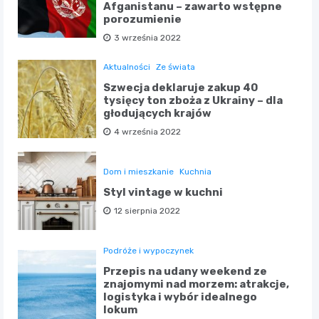
Afganistanu – zawarto wstępne
porozumienie
3 września 2022
Aktualności
Ze świata
Szwecja deklaruje zakup 40
tysięcy ton zboża z Ukrainy – dla
głodujących krajów
4 września 2022
Dom i mieszkanie
Kuchnia
Styl vintage w kuchni
12 sierpnia 2022
Podróże i wypoczynek
Przepis na udany weekend ze
znajomymi nad morzem: atrakcje,
logistyka i wybór idealnego
lokum