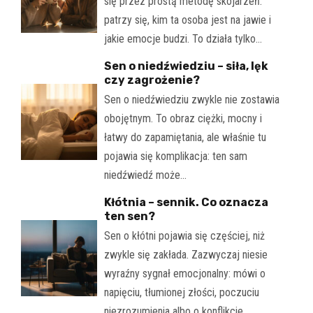
się przez prostą metodę skojarzeń:
patrzy się, kim ta osoba jest na jawie i
jakie emocje budzi. To działa tylko…
Sen o niedźwiedziu – siła, lęk
czy zagrożenie?
Sen o niedźwiedziu zwykle nie zostawia
obojętnym. To obraz ciężki, mocny i
łatwy do zapamiętania, ale właśnie tu
pojawia się komplikacja: ten sam
niedźwiedź może…
Kłótnia – sennik. Co oznacza
ten sen?
Sen o kłótni pojawia się częściej, niż
zwykle się zakłada. Zazwyczaj niesie
wyraźny sygnał emocjonalny: mówi o
napięciu, tłumionej złości, poczuciu
niezrozumienia albo o konflikcie,…