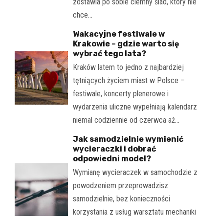
zostawia po sobie ciemny ślad, który nie
chce…
Wakacyjne festiwale w
Krakowie – gdzie warto się
wybrać tego lata?
Kraków latem to jedno z najbardziej
tętniących życiem miast w Polsce –
festiwale, koncerty plenerowe i
wydarzenia uliczne wypełniają kalendarz
niemal codziennie od czerwca aż…
Jak samodzielnie wymienić
wycieraczki i dobrać
odpowiedni model?
Wymianę wycieraczek w samochodzie z
powodzeniem przeprowadzisz
samodzielnie, bez konieczności
korzystania z usług warsztatu mechaniki