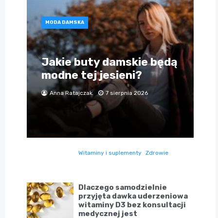
MODA DAMSKA
Jakie buty damskie będą
modne tej jesieni?
Anna Ratajczak
7 sierpnia 2026
Witaminy i suplementy
Zdrowie
Dlaczego samodzielnie
przyjęta dawka uderzeniowa
witaminy D3 bez konsultacji
medycznej jest