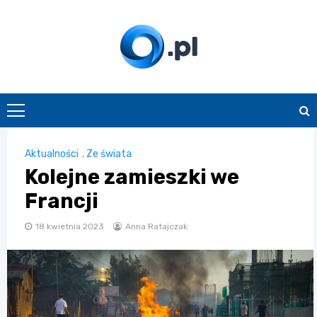
Skip
to
content
O.pl
Aktualności
,
Ze świata
Kolejne zamieszki we
Francji
18 kwietnia 2023
Anna Ratajczak