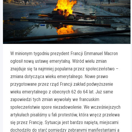
W minionym tygodniu prezydent Francji Emmanuel Macron
ogłosił nową ustawę emerytalną. Wśród wielu zmian
znajduje się ta najmniej popularna przez społeczeństwo –
zmiana dotycząca wieku emerytalnego. Nowe prawo
przygotowane przez rząd Francji zakład podwyższenie
wieku emerytalnego z obecnych 62 do 64 lat. Już same
zapowiedzi tych zmian wywołały we francuskim
społeczeństwie spore niezadowolenie. We wcześniejszych
artykułach pisaliśmy u fali protestów, która wręcz przelewa
się przez Francję. Sytuacja jest bardzo napięta, miejscami
dochodziło do starć pomiędzy zebranymi manifestantami a