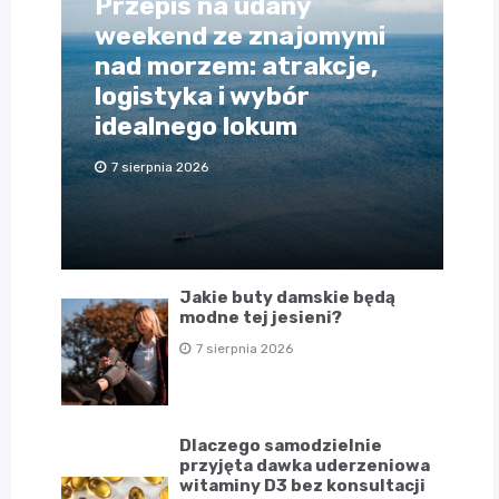
Przepis na udany
weekend ze znajomymi
nad morzem: atrakcje,
logistyka i wybór
idealnego lokum
7 sierpnia 2026
Jakie buty damskie będą
modne tej jesieni?
7 sierpnia 2026
Dlaczego samodzielnie
przyjęta dawka uderzeniowa
witaminy D3 bez konsultacji