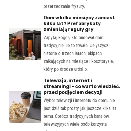
przerzedzanie fryzury,…
Dom w kilka miesięcy zamiast
kilku lat? Prefabrykaty
zmieniają reguły gry
Zapytaj kogoś, kto budował dom
tradycyjnie, ile to trwało. Usłyszysz
historie o trzech latach, ekipach
znikających na miesiące i kosztorysie,
który po drodze urósł o…
Telewizja, internet i
streamingi – co warto wiedzieć,
przed podjęciem decyzji
Wybór telewizji i internetu do domu nie
jest dziś tak prosty jak jeszcze kilka lat
temu. Oprócz tradycyjnych kanałów
telewizyjnych wiele osób korzysta