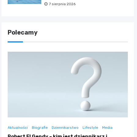
7 sierpnia 2026
Polecamy
Aktualności
Biografie
Dziennikarstwo
Lifestyle
Media
Robert El Gendy – kim jest dziennikarz i