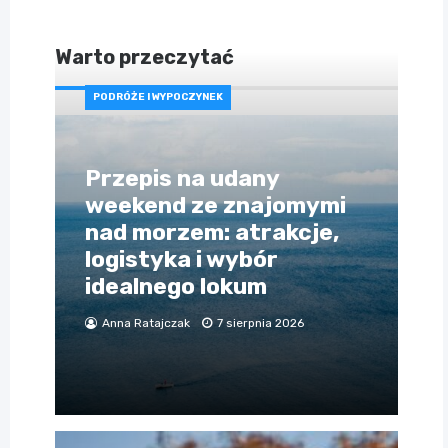
Warto przeczytać
PODRÓŻE I WYPOCZYNEK
Przepis na udany
weekend ze znajomymi
nad morzem: atrakcje,
logistyka i wybór
idealnego lokum
Anna Ratajczak
7 sierpnia 2026