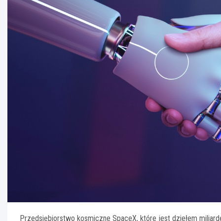
Przedsiębiorstwo kosmiczne SpaceX, które jest dziełem miliarde