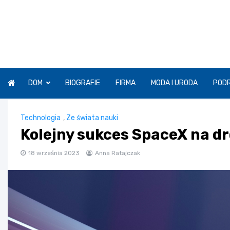
Skip
to
content
DOM
BIOGRAFIE
FIRMA
MODA I URODA
POD
Technologia
,
Ze świata nauki
Kolejny sukces SpaceX na dr
18 września 2023
Anna Ratajczak