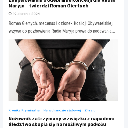
Zaapelowałem o odebranie koncesji dla Radia
Maryja – twierdzi Roman Giertych
19 sierpnia 2024
Roman Giertych, mecenas i członek Koalicji Obywatelskiej,
wzywa do pozbawienia Radia Maryja prawa do nadawania.…
Kronika Kryminalna
Na wokandzie sądowej
Z kraju
Nożownik zatrzymany w związku z napadem:
Śledztwo skupia się na możliwym podłożu