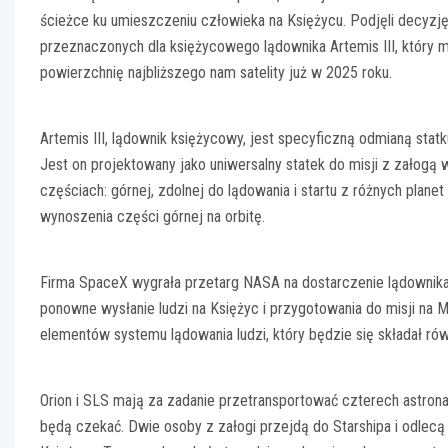
ścieżce ku umieszczeniu człowieka na Księżycu. Podjęli decyzję 
przeznaczonych dla księżycowego lądownika Artemis III, który 
powierzchnię najbliższego nam satelity już w 2025 roku.
Artemis III, lądownik księżycowy, jest specyficzną odmianą sta
Jest on projektowany jako uniwersalny statek do misji z załog
częściach: górnej, zdolnej do lądowania i startu z różnych planet
wynoszenia części górnej na orbitę.
Firma SpaceX wygrała przetarg NASA na dostarczenie lądownika
ponowne wysłanie ludzi na Księżyc i przygotowania do misji na 
elementów systemu lądowania ludzi, który będzie się składał rów
Orion i SLS mają za zadanie przetransportować czterech astrona
będą czekać. Dwie osoby z załogi przejdą do Starshipa i odlec