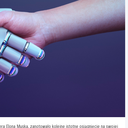
ra Elona Muska, zanotowało kolejne istotne osiągnięcie na swojej