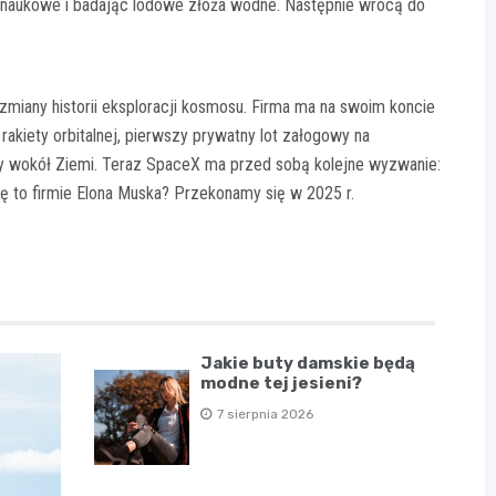
 naukowe i badając lodowe złoża wodne. Następnie wrócą do
zmiany historii eksploracji kosmosu. Firma ma na swoim koncie
rakiety orbitalnej, pierwszy prywatny lot załogowy na
y wokół Ziemi. Teraz SpaceX ma przed sobą kolejne wyzwanie:
ię to firmie Elona Muska? Przekonamy się w 2025 r.
Jakie buty damskie będą
modne tej jesieni?
7 sierpnia 2026