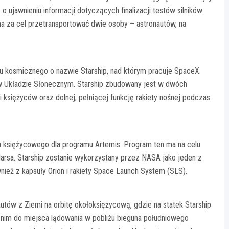
o ujawnieniu informacji dotyczących finalizacji testów silników
ma za cel przetransportować dwie osoby – astronautów, na
tku kosmicznego o nazwie Starship, nad którym pracuje SpaceX.
ą w Układzie Słonecznym. Starship zbudowany jest w dwóch
 i księżyców oraz dolnej, pełniącej funkcję rakiety nośnej podczas
 księżycowego dla programu Artemis. Program ten ma na celu
Marsa. Starship zostanie wykorzystany przez NASA jako jeden z
nież z kapsuły Orion i rakiety Space Launch System (SLS).
utów z Ziemi na orbitę okołoksiężycową, gdzie na statek Starship
ą nim do miejsca lądowania w pobliżu bieguna południowego