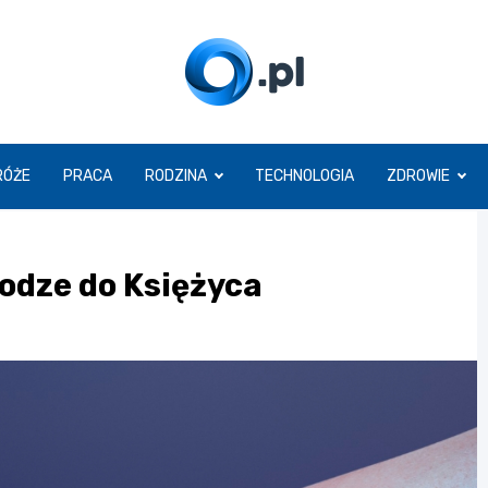
O.pl
RÓŻE
PRACA
RODZINA
TECHNOLOGIA
ZDROWIE
odze do Księżyca