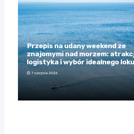
Przepis na udany weekend ze
znajomymi nad morzem: atrakcj
logistyka i wybór idealnego lok
7 sierpnia 2026