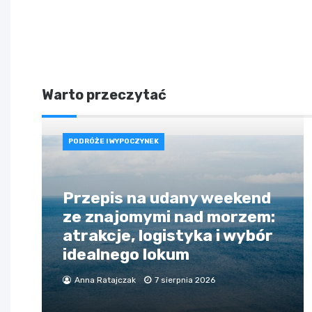
Warto przeczytać
PODRÓŻE I WYPOCZYNEK
Przepis na udany weekend
ze znajomymi nad morzem:
atrakcje, logistyka i wybór
idealnego lokum
Anna Ratajczak
7 sierpnia 2026