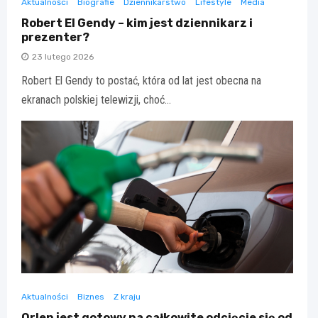
Aktualności
Biografie
Dziennikarstwo
Lifestyle
Media
Robert El Gendy – kim jest dziennikarz i
prezenter?
23 lutego 2026
Robert El Gendy to postać, która od lat jest obecna na
ekranach polskiej telewizji, choć…
Aktualności
Biznes
Z kraju
Orlen jest gotowy na całkowite odcięcie się od