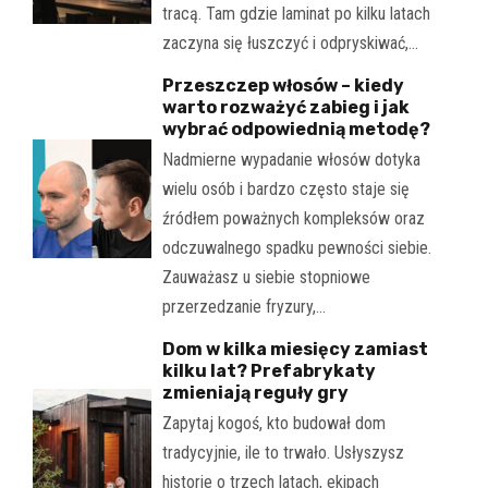
tracą. Tam gdzie laminat po kilku latach
zaczyna się łuszczyć i odpryskiwać,…
Przeszczep włosów – kiedy
warto rozważyć zabieg i jak
wybrać odpowiednią metodę?
Nadmierne wypadanie włosów dotyka
wielu osób i bardzo często staje się
źródłem poważnych kompleksów oraz
odczuwalnego spadku pewności siebie.
Zauważasz u siebie stopniowe
przerzedzanie fryzury,…
Dom w kilka miesięcy zamiast
kilku lat? Prefabrykaty
zmieniają reguły gry
Zapytaj kogoś, kto budował dom
tradycyjnie, ile to trwało. Usłyszysz
historie o trzech latach, ekipach