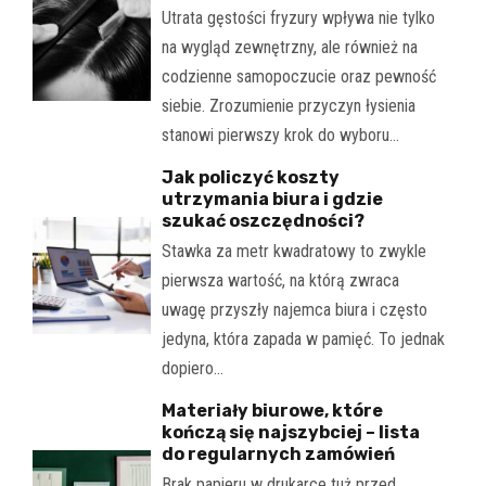
Utrata gęstości fryzury wpływa nie tylko
na wygląd zewnętrzny, ale również na
codzienne samopoczucie oraz pewność
siebie. Zrozumienie przyczyn łysienia
stanowi pierwszy krok do wyboru…
Jak policzyć koszty
utrzymania biura i gdzie
szukać oszczędności?
Stawka za metr kwadratowy to zwykle
pierwsza wartość, na którą zwraca
uwagę przyszły najemca biura i często
jedyna, która zapada w pamięć. To jednak
dopiero…
Materiały biurowe, które
kończą się najszybciej – lista
do regularnych zamówień
Brak papieru w drukarce tuż przed