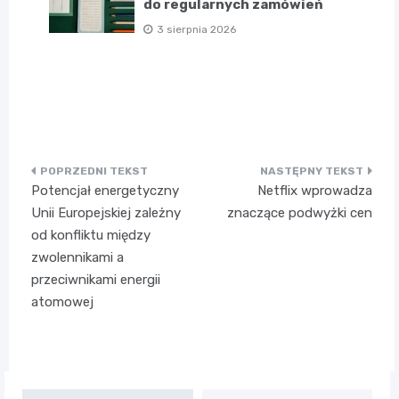
do regularnych zamówień
3 sierpnia 2026
Nawigacja
Potencjał energetyczny
Netflix wprowadza
wpisu
Unii Europejskiej zależny
znaczące podwyżki cen
od konfliktu między
zwolennikami a
przeciwnikami energii
atomowej