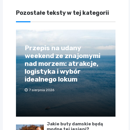
Pozostałe teksty w tej kategorii
Przepis na udany
weekend ze znajomymi
nad morzem: atrakcje,
logistyka i wybór
idealnego lokum
7 sierpnia 2026
Jakie buty damskie będą
modne tej jesieni?