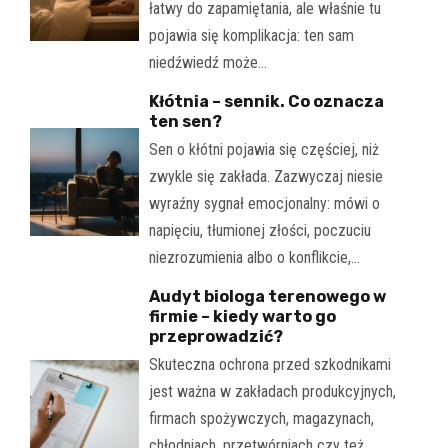
łatwy do zapamiętania, ale właśnie tu
pojawia się komplikacja: ten sam
niedźwiedź może…
Kłótnia – sennik. Co oznacza
ten sen?
Sen o kłótni pojawia się częściej, niż
zwykle się zakłada. Zazwyczaj niesie
wyraźny sygnał emocjonalny: mówi o
napięciu, tłumionej złości, poczuciu
niezrozumienia albo o konflikcie,…
Audyt biologa terenowego w
firmie – kiedy warto go
przeprowadzić?
Skuteczna ochrona przed szkodnikami
jest ważna w zakładach produkcyjnych,
firmach spożywczych, magazynach,
chłodniach, przetwórniach czy też