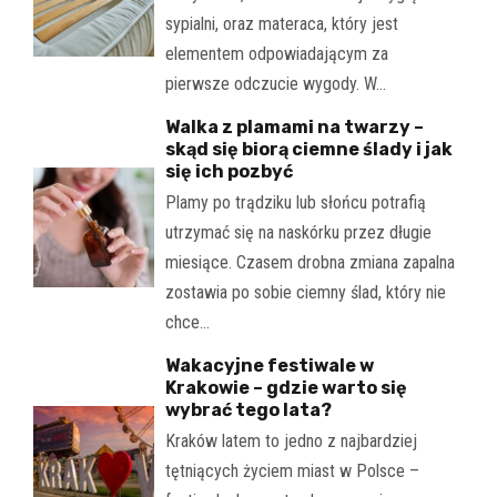
sypialni, oraz materaca, który jest
elementem odpowiadającym za
pierwsze odczucie wygody. W…
Walka z plamami na twarzy –
skąd się biorą ciemne ślady i jak
się ich pozbyć
Plamy po trądziku lub słońcu potrafią
utrzymać się na naskórku przez długie
miesiące. Czasem drobna zmiana zapalna
zostawia po sobie ciemny ślad, który nie
chce…
Wakacyjne festiwale w
Krakowie – gdzie warto się
wybrać tego lata?
Kraków latem to jedno z najbardziej
tętniących życiem miast w Polsce –