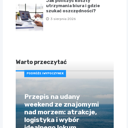
Jak policzyć koszty
utrzymania biura i gdzie
szukać oszczędności?
3 sierpnia 2026
Warto przeczytać
PODRÓŻE I WYPOCZYNEK
Przepis na udany
weekend ze znajomymi
nad morzem: atrakcje,
logistyka i wybór
idealnego lokum