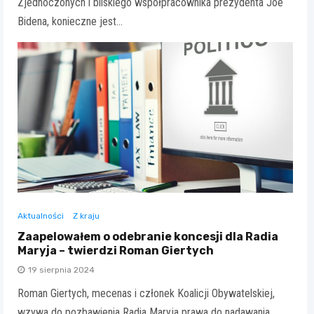
Zjednoczonych i bliskiego współpracownika prezydenta Joe
Bidena, konieczne jest…
Aktualności
Z kraju
Zaapelowałem o odebranie koncesji dla Radia
Maryja – twierdzi Roman Giertych
19 sierpnia 2024
Roman Giertych, mecenas i członek Koalicji Obywatelskiej,
wzywa do pozbawienia Radia Maryja prawa do nadawania.…