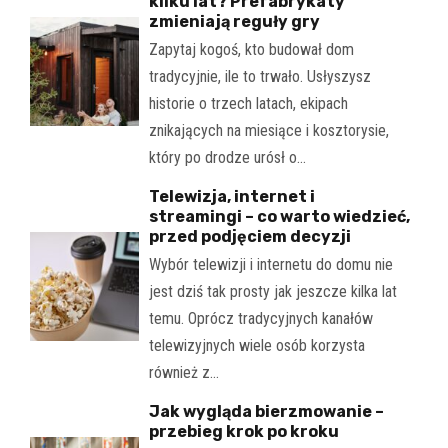
kilku lat? Prefabrykaty
zmieniają reguły gry
Zapytaj kogoś, kto budował dom
tradycyjnie, ile to trwało. Usłyszysz
historie o trzech latach, ekipach
znikających na miesiące i kosztorysie,
który po drodze urósł o…
Telewizja, internet i
streamingi – co warto wiedzieć,
przed podjęciem decyzji
Wybór telewizji i internetu do domu nie
jest dziś tak prosty jak jeszcze kilka lat
temu. Oprócz tradycyjnych kanałów
telewizyjnych wiele osób korzysta
również z…
Jak wygląda bierzmowanie –
przebieg krok po kroku