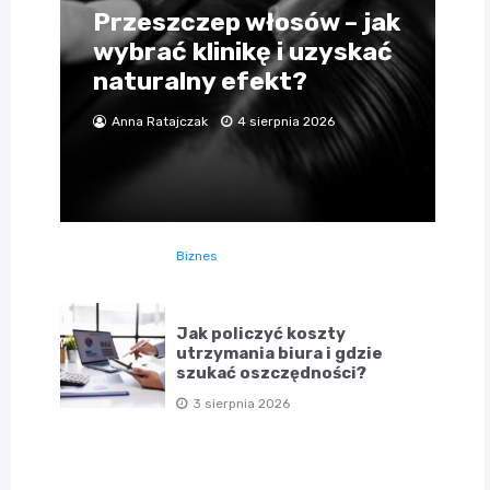
Przeszczep włosów – jak
wybrać klinikę i uzyskać
naturalny efekt?
Anna Ratajczak
4 sierpnia 2026
Biznes
Jak policzyć koszty
utrzymania biura i gdzie
szukać oszczędności?
3 sierpnia 2026