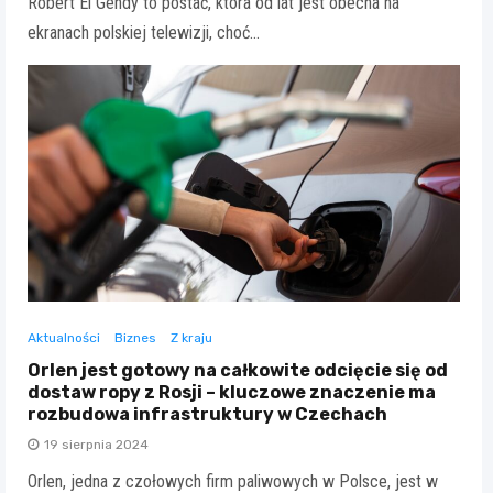
Robert El Gendy to postać, która od lat jest obecna na
ekranach polskiej telewizji, choć…
Aktualności
Biznes
Z kraju
Orlen jest gotowy na całkowite odcięcie się od
dostaw ropy z Rosji – kluczowe znaczenie ma
rozbudowa infrastruktury w Czechach
19 sierpnia 2024
Orlen, jedna z czołowych firm paliwowych w Polsce, jest w