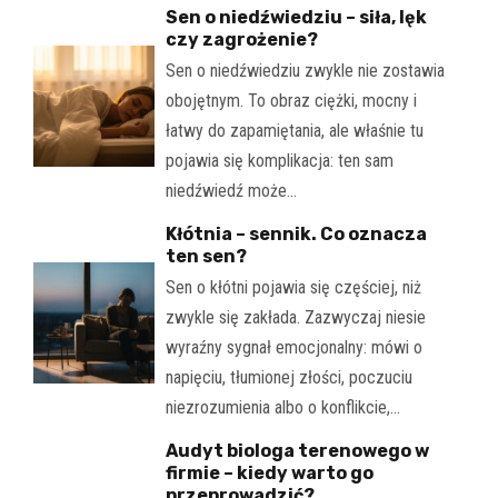
Sen o niedźwiedziu – siła, lęk
czy zagrożenie?
Sen o niedźwiedziu zwykle nie zostawia
obojętnym. To obraz ciężki, mocny i
łatwy do zapamiętania, ale właśnie tu
pojawia się komplikacja: ten sam
niedźwiedź może…
Kłótnia – sennik. Co oznacza
ten sen?
Sen o kłótni pojawia się częściej, niż
zwykle się zakłada. Zazwyczaj niesie
wyraźny sygnał emocjonalny: mówi o
napięciu, tłumionej złości, poczuciu
niezrozumienia albo o konflikcie,…
Audyt biologa terenowego w
firmie – kiedy warto go
przeprowadzić?