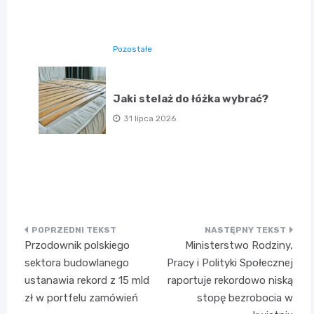
Pozostałe
Jaki stelaż do łóżka wybrać?
31 lipca 2026
Nawigacja
Przodownik polskiego
Ministerstwo Rodziny,
wpisu
sektora budowlanego
Pracy i Polityki Społecznej
ustanawia rekord z 15 mld
raportuje rekordowo niską
zł w portfelu zamówień
stopę bezrobocia w