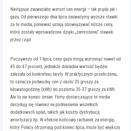
Następuje zauważalny wzrost cen energii – tak prądu jak i
gazu. Od pierwszego dnia lipca zauważymy wyższe stawki
za te media, ponieważ ustają obowiązywać niższe ceny,
które zostały wprowadzone dzięki „zamrożeniu” stawek
przez rząd.
Począwszy od 1 lipca, ceny gazu mogą wzrosnąć nawet od
45 do 47 procent, jednakże dokładna wartość będzie
zależała od konkretnej taryfy. W praktycznym przeliczeniu,
to oznacza podwyżkę cen z około 25 groszy za
kilowatogodzinę (kWh) do poziomu 35-37 groszy za kWh.
Ale to nie koniec zmian. Firmy dostarczające te media
decydują się również na podniesienie wszelkich
dodatkowych opłat, takich jak koszty dystrybucji,
amortyzacji itp. W efekcie końcowy rachunek za energię,
który Polacy otrzymają pod koniec lipca, może być większy