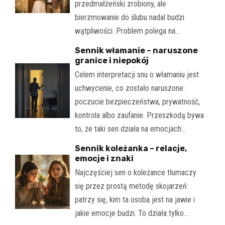
przedmałżeński zrobiony, ale
bierzmowanie do ślubu nadal budzi
wątpliwości. Problem polega na…
Sennik włamanie – naruszone
granice i niepokój
Celem interpretacji snu o włamaniu jest
uchwycenie, co zostało naruszone:
poczucie bezpieczeństwa, prywatność,
kontrola albo zaufanie. Przeszkodą bywa
to, że taki sen działa na emocjach…
Sennik koleżanka – relacje,
emocje i znaki
Najczęściej sen o koleżance tłumaczy
się przez prostą metodę skojarzeń:
patrzy się, kim ta osoba jest na jawie i
jakie emocje budzi. To działa tylko…