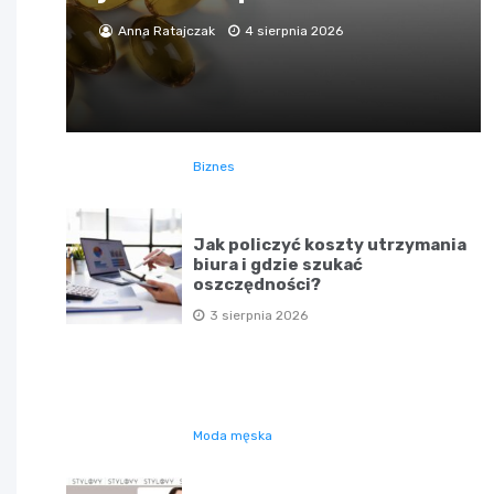
Anna Ratajczak
4 sierpnia 2026
Biznes
Jak policzyć koszty utrzymania
biura i gdzie szukać
oszczędności?
3 sierpnia 2026
Moda męska