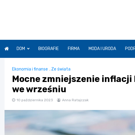
Skip
to
content
DOM
BIOGRAFIE
FIRMA
MODA I URODA
POD
Ekonomia i finanse
,
Ze świata
Mocne zmniejszenie inflacj
we wrześniu
10 października 2023
Anna Ratajczak