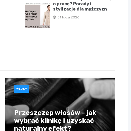
o pracę? Porady i
stylizacje dla mężczyzn
31 lipca 2026
WŁOSY
Przeszczep włosów – jak
wybrać klinikę i uzyskać
naturalny efekt?