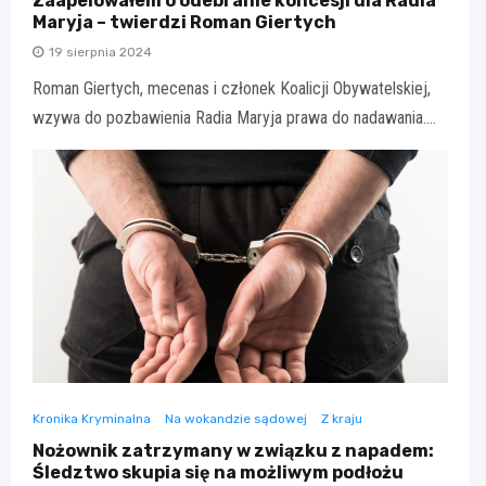
Zaapelowałem o odebranie koncesji dla Radia
Maryja – twierdzi Roman Giertych
19 sierpnia 2024
Roman Giertych, mecenas i członek Koalicji Obywatelskiej,
wzywa do pozbawienia Radia Maryja prawa do nadawania.…
Kronika Kryminalna
Na wokandzie sądowej
Z kraju
Nożownik zatrzymany w związku z napadem:
Śledztwo skupia się na możliwym podłożu