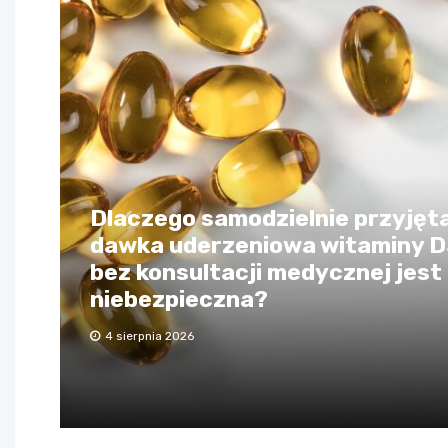
Dlaczego samodzielnie przyjęt
dawka uderzeniowa witaminy 
bez konsultacji medycznej jest
niebezpieczna?
4 sierpnia 2026