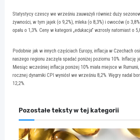
Statystycy czescy we wrześniu zauważyli również duży sezonow
żywności, w tym jajek (o 9,2%), mleka (o 8,3%) i owoców (o 3,8%)
opału o 1,3%. Ceny w kategorii „edukacja” wzrosły natomiast o 5,
Podobnie jak w innych częściach Europy, inflacja w Czechach osi
naszego regionu zaczęła spadać poniżej poziomu 10%. Inflację je
Miesiąc wcześniej inflacja poniżej 10% miała miejsce w Rumunii,
rocznej dynamiki CPI wyniósł we wrześniu 8,2%. Węgry nadal bor
12,2%.
Pozostałe teksty w tej kategorii