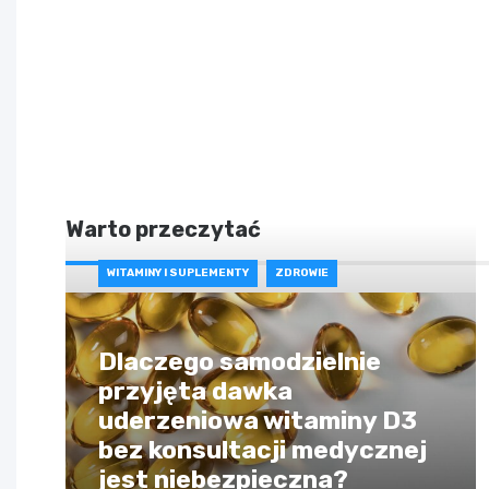
Warto przeczytać
WITAMINY I SUPLEMENTY
ZDROWIE
Dlaczego samodzielnie
przyjęta dawka
uderzeniowa witaminy D3
bez konsultacji medycznej
jest niebezpieczna?