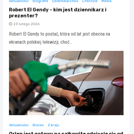
Aktualności
Biografie
Dziennikarstwo
Lifestyle
Media
Robert El Gendy – kim jest dziennikarz i
prezenter?
23 lutego 2026
Robert El Gendy to postać, która od lat jest obecna na
ekranach polskiej telewizji, choć…
Aktualności
Biznes
Z kraju
Orlen jest gotowy na całkowite odcięcie się od