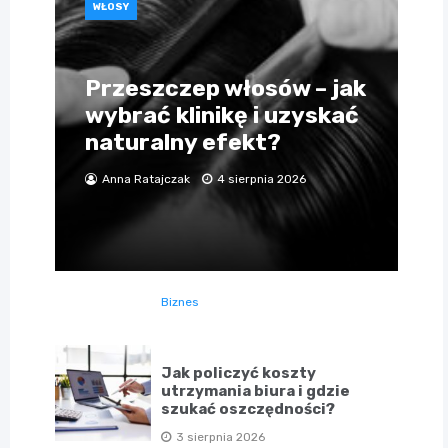
WŁOSY
Przeszczep włosów – jak
wybrać klinikę i uzyskać
naturalny efekt?
Anna Ratajczak
4 sierpnia 2026
Biznes
Jak policzyć koszty
utrzymania biura i gdzie
szukać oszczędności?
3 sierpnia 2026