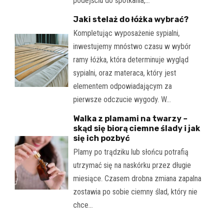
podejściu do spotkania,…
Jaki stelaż do łóżka wybrać?
Kompletując wyposażenie sypialni,
inwestujemy mnóstwo czasu w wybór
ramy łóżka, która determinuje wygląd
sypialni, oraz materaca, który jest
elementem odpowiadającym za
pierwsze odczucie wygody. W…
Walka z plamami na twarzy –
skąd się biorą ciemne ślady i jak
się ich pozbyć
Plamy po trądziku lub słońcu potrafią
utrzymać się na naskórku przez długie
miesiące. Czasem drobna zmiana zapalna
zostawia po sobie ciemny ślad, który nie
chce…