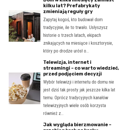
kilku lat? Prefabrykaty
zmieniają reguły gry
Zapytaj kogoś, kto budował dom
tradycyjnie, ile to trwało. Usłyszysz
historie o trzech latach, ekipach
znikających na miesiące i kosztorysie,
który po drodze urósł o…
Telewizja, internet i
streamingi – co warto wiedzieć,
przed podjęciem decyzji
Wybór telewizji i internetu do domu nie
jest dziś tak prosty jak jeszcze kilka lat
temu. Oprócz tradycyjnych kanałów
telewizyjnych wiele osób korzysta
również z…
Jak wygląda bierzmowanie –