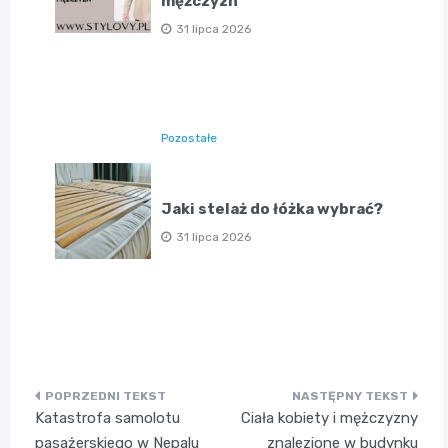
mężczyzn
31 lipca 2026
Pozostałe
Jaki stelaż do łóżka wybrać?
31 lipca 2026
Nawigacja
Katastrofa samolotu
Ciała kobiety i mężczyzny
wpisu
pasażerskiego w Nepalu
znalezione w budynku