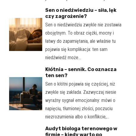
Sen o niedźwiedziu – siła, lęk
czy zagrożenie?
Sen o niedźwiedziu zwykle nie zostawia
obojętnym. To obraz ciężki, mocny i
łatwy do zapamiętania, ale właśnie tu
pojawia się komplikacja: ten sam
niedźwiedź może…
Kłótnia – sennik. Co oznacza
ten sen?
Sen o kłótni pojawia się częściej, niż
zwykle się zakłada. Zazwyczaj niesie
wyraźny sygnał emocjonalny: mówi o
napięciu, tłumionej złości, poczuciu
niezrozumienia albo o konflikcie,…
Audyt biologa terenowego w
firmie – kiedy warto go