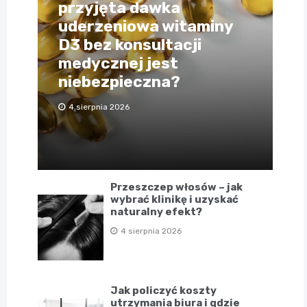
przyjęta dawka
uderzeniowa witaminy
D3 bez konsultacji
medycznej jest
niebezpieczna?
4 sierpnia 2026
Przeszczep włosów – jak
wybrać klinikę i uzyskać
naturalny efekt?
4 sierpnia 2026
Jak policzyć koszty
utrzymania biura i gdzie