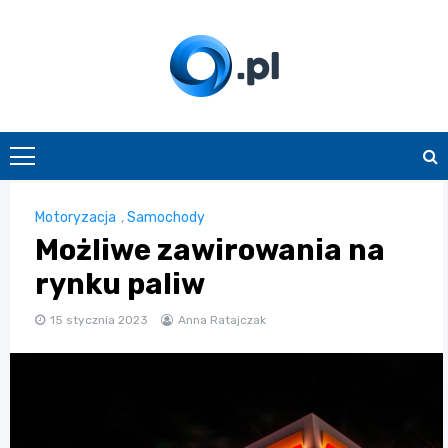
Skip
to
content
O.pl
Motoryzacja
,
Samochody
Możliwe zawirowania na
rynku paliw
15 stycznia 2023
Anna Ratajczak