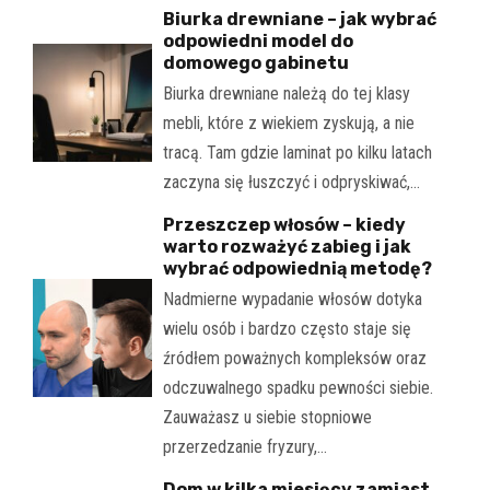
Biurka drewniane – jak wybrać
odpowiedni model do
domowego gabinetu
Biurka drewniane należą do tej klasy
mebli, które z wiekiem zyskują, a nie
tracą. Tam gdzie laminat po kilku latach
zaczyna się łuszczyć i odpryskiwać,…
Przeszczep włosów – kiedy
warto rozważyć zabieg i jak
wybrać odpowiednią metodę?
Nadmierne wypadanie włosów dotyka
wielu osób i bardzo często staje się
źródłem poważnych kompleksów oraz
odczuwalnego spadku pewności siebie.
Zauważasz u siebie stopniowe
przerzedzanie fryzury,…
Dom w kilka miesięcy zamiast