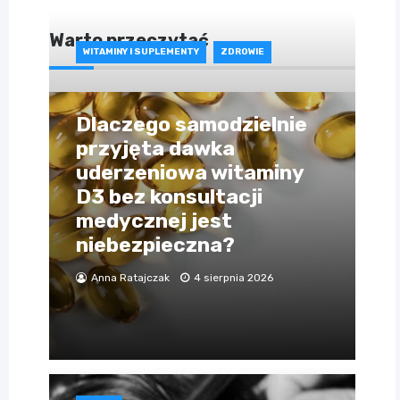
Warto przeczytać
WITAMINY I SUPLEMENTY
ZDROWIE
Dlaczego samodzielnie
przyjęta dawka
uderzeniowa witaminy
D3 bez konsultacji
medycznej jest
niebezpieczna?
Anna Ratajczak
4 sierpnia 2026