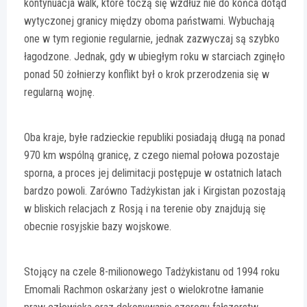
kontynuacja walk, które toczą się wzdłuż nie do końca dotąd
wytyczonej granicy między oboma państwami. Wybuchają
one w tym regionie regularnie, jednak zazwyczaj są szybko
łagodzone. Jednak, gdy w ubiegłym roku w starciach zginęło
ponad 50 żołnierzy konflikt był o krok przerodzenia się w
regularną wojnę.
Oba kraje, byłe radzieckie republiki posiadają długą na ponad
970 km wspólną granicę, z czego niemal połowa pozostaje
sporna, a proces jej delimitacji postępuje w ostatnich latach
bardzo powoli. Zarówno Tadżykistan jak i Kirgistan pozostają
w bliskich relacjach z Rosją i na terenie oby znajdują się
obecnie rosyjskie bazy wojskowe.
Stojący na czele 8-milionowego Tadżykistanu od 1994 roku
Emomali Rachmon oskarżany jest o wielokrotne łamanie