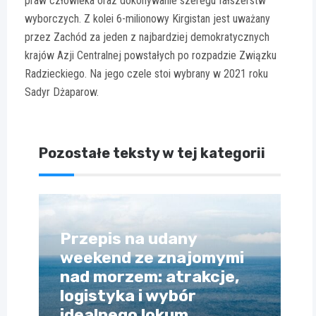
praw człowieka oraz dokonywanie szeregu fałszerstw
wyborczych. Z kolei 6-milionowy Kirgistan jest uważany
przez Zachód za jeden z najbardziej demokratycznych
krajów Azji Centralnej powstałych po rozpadzie Związku
Radzieckiego. Na jego czele stoi wybrany w 2021 roku
Sadyr Dżaparow.
Pozostałe teksty w tej kategorii
Przepis na udany
weekend ze znajomymi
nad morzem: atrakcje,
logistyka i wybór
idealnego lokum