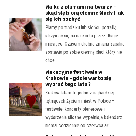
Walka z plamami na twarzy –
skąd się biorą ciemne ślady i jak
się ich pozbyć
Plamy po trądziku lub słońcu potrafią
utrzymać się na naskórku przez długie
miesiące. Czasem drobna zmiana zapalna
zostawia po sobie ciemny ślad, który nie
chce…
Wakacyjne festiwale w
Krakowie – gdzie warto się
wybrać tego lata?
Kraków latem to jedno z najbardziej
tętniących życiem miast w Polsce –
festiwale, koncerty plenerowe i
wydarzenia uliczne wypełniają kalendarz
niemal codziennie od czerwca aż…