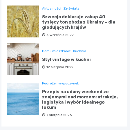
Aktualności
Ze świata
Szwecja deklaruje zakup 40
tysięcy ton zboża z Ukrainy – dla
głodujących krajów
4 września 2022
Dom i mieszkanie
Kuchnia
Styl vintage w kuchni
12 sierpnia 2022
Podróże i wypoczynek
Przepis na udany weekend ze
znajomymi nad morzem: atrakcje,
logistyka i wybór idealnego
lokum
7 sierpnia 2026