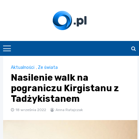
Skip
to
content
O.pl
Aktualności
,
Ze świata
Nasilenie walk na
pograniczu Kirgistanu z
Tadżykistanem
18 września 2022
Anna Ratajczak