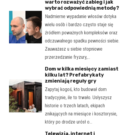
warto rozważyć zabieg i jak
wybrać odpowiednią metodę?
Nadmierne wypadanie włosów dotyka
wielu osób i bardzo często staje się
źródłem poważnych kompleksów oraz
odczuwalnego spadku pewności siebie.
Zauważasz u siebie stopniowe
przerzedzanie fryzury,…
Dom w kilka miesięcy zamiast
kilku lat? Prefabrykaty
zmieniają reguły gry
Zapytaj kogoś, kto budował dom
tradycyjnie, ile to trwało. Usłyszysz
historie o trzech latach, ekipach
znikających na miesiące i kosztorysie,
który po drodze urósł o…
Telewizja, internet i