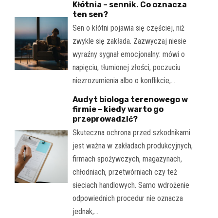
Kłótnia – sennik. Co oznacza
ten sen?
Sen o kłótni pojawia się częściej, niż
zwykle się zakłada. Zazwyczaj niesie
wyraźny sygnał emocjonalny: mówi o
napięciu, tłumionej złości, poczuciu
niezrozumienia albo o konflikcie,…
Audyt biologa terenowego w
firmie – kiedy warto go
przeprowadzić?
Skuteczna ochrona przed szkodnikami
jest ważna w zakładach produkcyjnych,
firmach spożywczych, magazynach,
chłodniach, przetwórniach czy też
sieciach handlowych. Samo wdrożenie
odpowiednich procedur nie oznacza
jednak,…