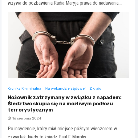
wzywa do pozbawienia Radia Maryja prawa do nadawania.…
Kronika Kryminalna
Na wokandzie sądowej
Z kraju
Nożownik zatrzymany w związku z napadem:
Śledztwo skupia się na możliwym podłożu
terrorystycznym
16 sierpnia 2024
Po incydencie, który miał miejsce późnym wieczorem w
czwartek, kiedy to ksiądz Paul F. Murphy,…