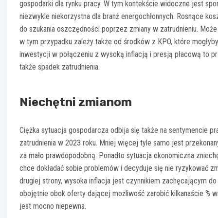
gospodarki dla rynku pracy. W tym kontekście widoczne jest spo
niezwykle niekorzystna dla branż energochłonnych. Rosnące kos
do szukania oszczędności poprzez zmiany w zatrudnieniu. Może
w tym przypadku zależy także od środków z KPO, które mogłyby
inwestycji w połączeniu z wysoką inflacją i presją płacową to p
także spadek zatrudnienia.
Niechętni zmianom
Ciężka sytuacja gospodarcza odbija się także na sentymencie pr
zatrudnienia w 2023 roku. Mniej więcej tyle samo jest przekonan
za mało prawdopodobną. Ponadto sytuacja ekonomiczna zniechęc
chce dokładać sobie problemów i decyduje się nie ryzykować zmi
drugiej strony, wysoka inflacja jest czynnikiem zachęcającym do
obojętnie obok oferty dającej możliwość zarobić kilkanaście % wi
jest mocno niepewna.