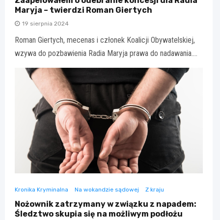
Zaapelowałem o odebranie koncesji dla Radia
Maryja – twierdzi Roman Giertych
19 sierpnia 2024
Roman Giertych, mecenas i członek Koalicji Obywatelskiej,
wzywa do pozbawienia Radia Maryja prawa do nadawania.…
Kronika Kryminalna
Na wokandzie sądowej
Z kraju
Nożownik zatrzymany w związku z napadem:
Śledztwo skupia się na możliwym podłożu