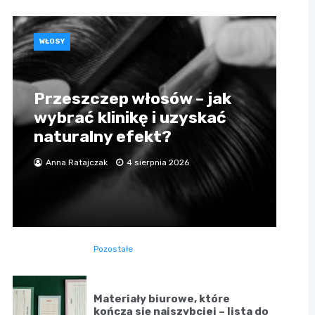
WŁOSY
Przeszczep włosów – jak
wybrać klinikę i uzyskać
naturalny efekt?
Anna Ratajczak
4 sierpnia 2026
Pozostałe
Materiały biurowe, które
kończą się najszybciej – lista do