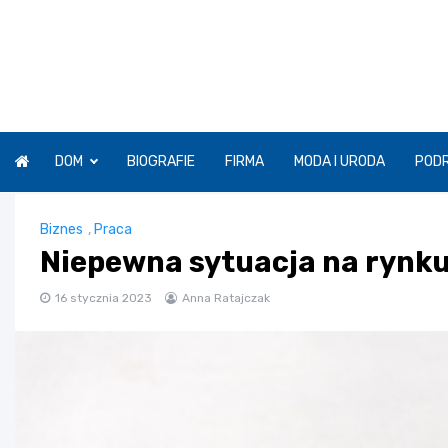
Skip
to
content
DOM
BIOGRAFIE
FIRMA
MODA I URODA
POD
Biznes
,
Praca
Niepewna sytuacja na rynku
16 stycznia 2023
Anna Ratajczak