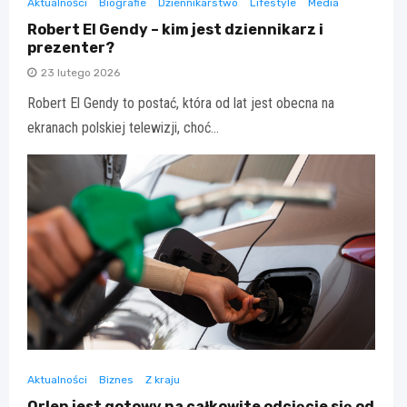
Aktualności
Biografie
Dziennikarstwo
Lifestyle
Media
Robert El Gendy – kim jest dziennikarz i
prezenter?
23 lutego 2026
Robert El Gendy to postać, która od lat jest obecna na
ekranach polskiej telewizji, choć…
Aktualności
Biznes
Z kraju
Orlen jest gotowy na całkowite odcięcie się od