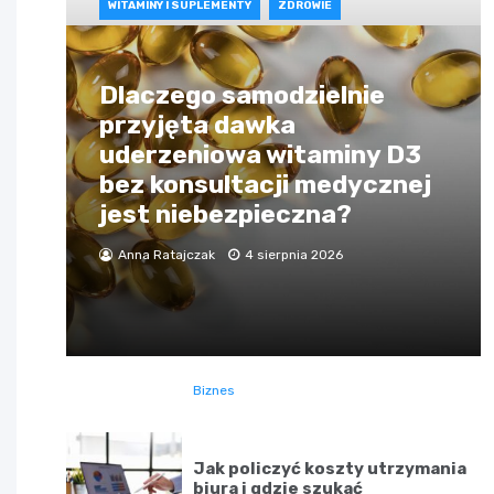
WITAMINY I SUPLEMENTY
ZDROWIE
Dlaczego samodzielnie
przyjęta dawka
uderzeniowa witaminy D3
bez konsultacji medycznej
jest niebezpieczna?
Anna Ratajczak
4 sierpnia 2026
Biznes
Jak policzyć koszty utrzymania
biura i gdzie szukać