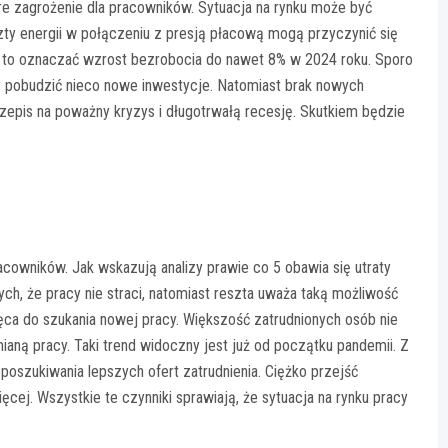
re zagrożenie dla pracowników. Sytuacja na rynku może być
zty energii w połączeniu z presją płacową mogą przyczynić się
 to oznaczać wzrost bezrobocia do nawet 8% w 2024 roku. Sporo
 pobudzić nieco nowe inwestycje. Natomiast brak nowych
rzepis na poważny kryzys i długotrwałą recesję. Skutkiem będzie
acowników. Jak wskazują analizy prawie co 5 obawia się utraty
ych, że pracy nie straci, natomiast reszta uważa taką możliwość
a do szukania nowej pracy. Większość zatrudnionych osób nie
aną pracy. Taki trend widoczny jest już od początku pandemii. Z
 poszukiwania lepszych ofert zatrudnienia. Ciężko przejść
ęcej. Wszystkie te czynniki sprawiają, że sytuacja na rynku pracy