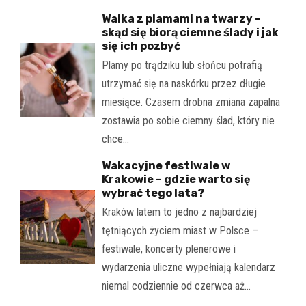
Walka z plamami na twarzy –
skąd się biorą ciemne ślady i jak
się ich pozbyć
Plamy po trądziku lub słońcu potrafią
utrzymać się na naskórku przez długie
miesiące. Czasem drobna zmiana zapalna
zostawia po sobie ciemny ślad, który nie
chce…
Wakacyjne festiwale w
Krakowie – gdzie warto się
wybrać tego lata?
Kraków latem to jedno z najbardziej
tętniących życiem miast w Polsce –
festiwale, koncerty plenerowe i
wydarzenia uliczne wypełniają kalendarz
niemal codziennie od czerwca aż…