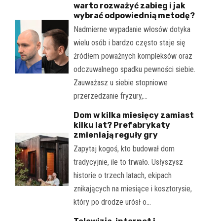
warto rozważyć zabieg i jak
wybrać odpowiednią metodę?
Nadmierne wypadanie włosów dotyka
wielu osób i bardzo często staje się
źródłem poważnych kompleksów oraz
odczuwalnego spadku pewności siebie.
Zauważasz u siebie stopniowe
przerzedzanie fryzury,…
Dom w kilka miesięcy zamiast
kilku lat? Prefabrykaty
zmieniają reguły gry
Zapytaj kogoś, kto budował dom
tradycyjnie, ile to trwało. Usłyszysz
historie o trzech latach, ekipach
znikających na miesiące i kosztorysie,
który po drodze urósł o…