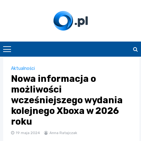
Skip
to
content
O.pl
Aktualności
Nowa informacja o
możliwości
wcześniejszego wydania
kolejnego Xboxa w 2026
roku
19 maja 2024
Anna Ratajczak