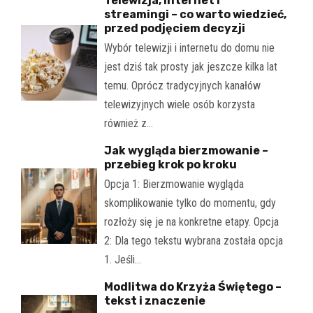
Telewizja, internet i
streamingi – co warto wiedzieć,
przed podjęciem decyzji
Wybór telewizji i internetu do domu nie
jest dziś tak prosty jak jeszcze kilka lat
temu. Oprócz tradycyjnych kanałów
telewizyjnych wiele osób korzysta
również z…
Jak wygląda bierzmowanie –
przebieg krok po kroku
Opcja 1: Bierzmowanie wygląda
skomplikowanie tylko do momentu, gdy
rozłoży się je na konkretne etapy. Opcja
2: Dla tego tekstu wybrana została opcja
1. Jeśli…
Modlitwa do Krzyża Świętego –
tekst i znaczenie