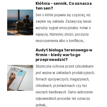
Kłótnia – sennik. Co oznacza
ten sen?
Sen o kłótni pojawia się częściej, niż
zwykle się zakłada. Zazwyczaj niesie
wyraźny sygnał emocjonalny: mówi o
napięciu, tłumionej złości, poczuciu
niezrozumienia albo o konflikcie,…
Audyt biologa terenowego w
firmie – kiedy warto go
przeprowadzić?
Skuteczna ochrona przed szkodnikami
jest ważna w zakładach produkcyjnych,
firmach spożywczych, magazynach,
chłodniach, przetwórniach czy też
sieciach handlowych. Samo wdrożenie
odpowiednich procedur nie oznacza
jednak,…