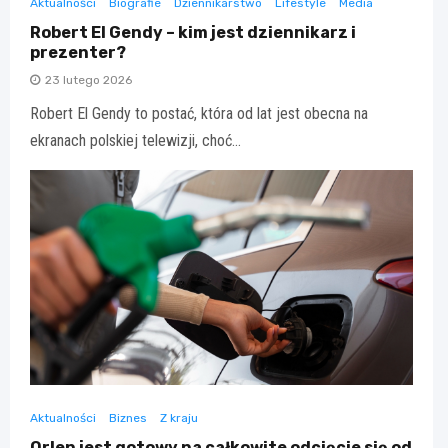
Aktualności
Biografie
Dziennikarstwo
Lifestyle
Media
Robert El Gendy – kim jest dziennikarz i
prezenter?
23 lutego 2026
Robert El Gendy to postać, która od lat jest obecna na
ekranach polskiej telewizji, choć…
Aktualności
Biznes
Z kraju
Orlen jest gotowy na całkowite odcięcie się od