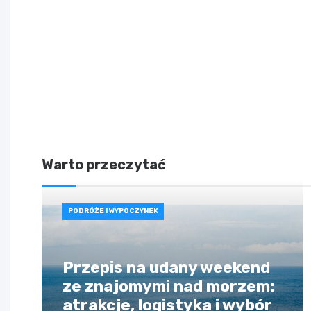
Warto przeczytać
PODRÓŻE I WYPOCZYNEK
Przepis na udany weekend
ze znajomymi nad morzem:
atrakcje, logistyka i wybór