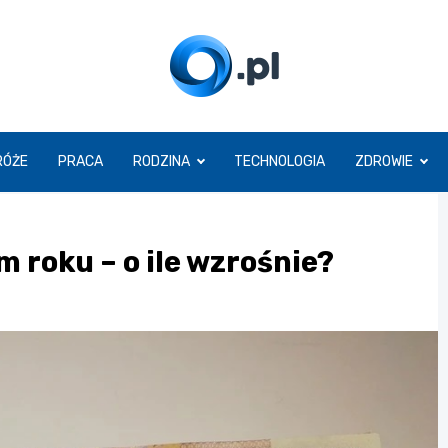
O.pl
RÓŻE
PRACA
RODZINA
TECHNOLOGIA
ZDROWIE
 roku – o ile wzrośnie?