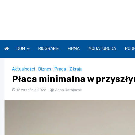
Skip
to
content
DOM
BIOGRAFIE
FIRMA
MODA I URODA
POD
Aktualności
,
Biznes
,
Praca
,
Z kraju
Płaca minimalna w przyszłym
12 września 2022
Anna Ratajczak