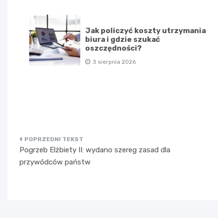
Jak policzyć koszty utrzymania
biura i gdzie szukać
oszczędności?
3 sierpnia 2026
Nawigacja
Pogrzeb Elżbiety II: wydano szereg zasad dla
wpisu
przywódców państw