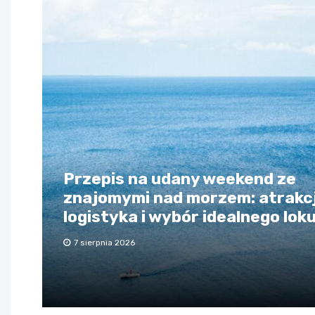
Przepis na udany weekend ze
znajomymi nad morzem: atrakcj
logistyka i wybór idealnego lok
7 sierpnia 2026