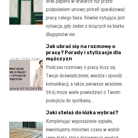
Brak papieru w drukarce tuż przed
podpisaniem umowy potrafi sparaliżować
pracę całego biura. Równie irytująca jest
sytuacja, gdy żaden z leżących na biurku
długopisów nie…
Jak ubrać się na rozmowę o
pracę? Porady i stylizacje dla
mężczyzn
Podczas rozmowy o pracę liczy się
Twoje doświadczenie, wiedza i sposób
komunikacji, a także pierwsze wrażenie.
Strój może wiele powiedzieć o Twoim
podejściu do spotkania,…
Jaki stelaż do łóżka wybrać?
Kompletując wyposażenie sypialni,
inwestujemy mnóstwo czasu w wybór
ramy łóżka, która determinuje wygląd