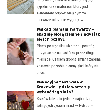
sypialni, oraz materaca, który jest
elementem odpowiadającym za
pierwsze odczucie wygody. W…
Walka z plamami na twarzy –
skąd się biorą ciemne ślady i jak
się ich pozbyć
Plamy po trądziku lub słońcu potrafią
utrzymać się na naskórku przez długie
miesiące. Czasem drobna zmiana zapalna
zostawia po sobie ciemny ślad, który nie
chce…
Wakacyjne festiwale w
Krakowie – gdzie warto się
wybrać tego lata?
Kraków latem to jedno z najbardziej
tętniących życiem miast w Polsce –