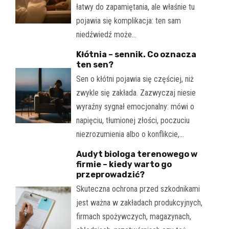
łatwy do zapamiętania, ale właśnie tu
pojawia się komplikacja: ten sam
niedźwiedź może…
Kłótnia – sennik. Co oznacza
ten sen?
Sen o kłótni pojawia się częściej, niż
zwykle się zakłada. Zazwyczaj niesie
wyraźny sygnał emocjonalny: mówi o
napięciu, tłumionej złości, poczuciu
niezrozumienia albo o konflikcie,…
Audyt biologa terenowego w
firmie – kiedy warto go
przeprowadzić?
Skuteczna ochrona przed szkodnikami
jest ważna w zakładach produkcyjnych,
firmach spożywczych, magazynach,