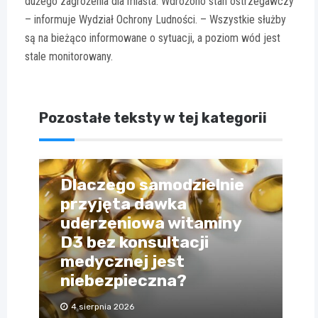
dużego zagrożenia dla miasta. Wdrożono stan ostrzegawczy
– informuje Wydział Ochrony Ludności. – Wszystkie służby
są na bieżąco informowane o sytuacji, a poziom wód jest
stale monitorowany.
Pozostałe teksty w tej kategorii
Dlaczego samodzielnie
przyjęta dawka
uderzeniowa witaminy
D3 bez konsultacji
medycznej jest
niebezpieczna?
4 sierpnia 2026