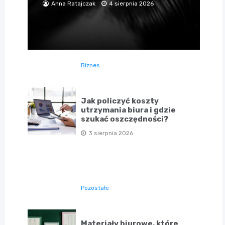
Anna Ratajczak
4 sierpnia 2026
Biznes
Jak policzyć koszty
utrzymania biura i gdzie
szukać oszczędności?
3 sierpnia 2026
Pozostałe
Materiały biurowe, które