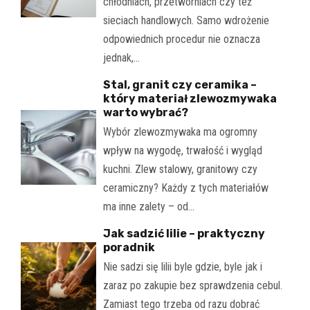
chłodniach, przetwórniach czy też
sieciach handlowych. Samo wdrożenie
odpowiednich procedur nie oznacza
jednak,…
Stal, granit czy ceramika –
który materiał zlewozmywaka
warto wybrać?
Wybór zlewozmywaka ma ogromny
wpływ na wygodę, trwałość i wygląd
kuchni. Zlew stalowy, granitowy czy
ceramiczny? Każdy z tych materiałów
ma inne zalety – od…
Jak sadzić lilie – praktyczny
poradnik
Nie sadzi się lilii byle gdzie, byle jak i
zaraz po zakupie bez sprawdzenia cebul.
Zamiast tego trzeba od razu dobrać