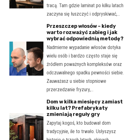
tracą. Tam gdzie laminat po kilku latach
zaczyna się łuszczyć i odpryskiwać,…
Przeszczep włosów – kiedy
warto rozważyć zabieg i jak
wybrać odpowiednią metodę?
Nadmierne wypadanie włosów dotyka
wielu osób i bardzo często staje się
źródłem poważnych kompleksów oraz
odczuwalnego spadku pewności siebie.
Zauważasz u siebie stopniowe
przerzedzanie fryzury,…
Dom w kilka miesięcy zamiast
kilku lat? Prefabrykaty
zmieniają reguły gry
Zapytaj kogoś, kto budował dom
tradycyjnie, ile to trwało. Usłyszysz
historie o trzech latach, ekipach