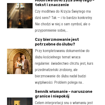
Modlitwa do Krzyża Świętego –
tekst i znaczenie
Czy modlitwa do Krzyża Świętego ma
dziś sens? Tak — i to bardzo konkretny.
Nie chodzi w niej o sam symbol, ale o
przypomnienie sobie,…
Czy bierzmowanie jest
potrzebne do ślubu?
Przy kompletowaniu dokumentów do
ślubu kościelnego temat wraca
regularnie: świadectwo chrztu jest, kurs
przedmałżeński zrobiony, ale
bierzmowanie do ślubu nadal budzi
wątpliwości. Problem polega na…
Sennik włamanie – naruszone
granice i niepokój
Celem interpretacji snu o włamaniu jest