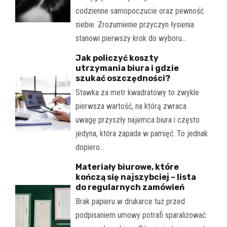
codzienne samopoczucie oraz pewność
siebie. Zrozumienie przyczyn łysienia
stanowi pierwszy krok do wyboru…
Jak policzyć koszty
utrzymania biura i gdzie
szukać oszczędności?
Stawka za metr kwadratowy to zwykle
pierwsza wartość, na którą zwraca
uwagę przyszły najemca biura i często
jedyna, która zapada w pamięć. To jednak
dopiero…
Materiały biurowe, które
kończą się najszybciej – lista
do regularnych zamówień
Brak papieru w drukarce tuż przed
podpisaniem umowy potrafi sparaliżować