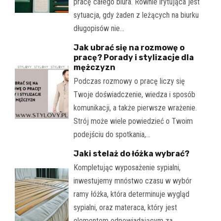
pracę całego biura. Równie irytująca jest
sytuacja, gdy żaden z leżących na biurku
długopisów nie…
Jak ubrać się na rozmowę o
pracę? Porady i stylizacje dla
mężczyzn
Podczas rozmowy o pracę liczy się
Twoje doświadczenie, wiedza i sposób
komunikacji, a także pierwsze wrażenie.
Strój może wiele powiedzieć o Twoim
podejściu do spotkania,…
Jaki stelaż do łóżka wybrać?
Kompletując wyposażenie sypialni,
inwestujemy mnóstwo czasu w wybór
ramy łóżka, która determinuje wygląd
sypialni, oraz materaca, który jest
elementem odpowiadającym za