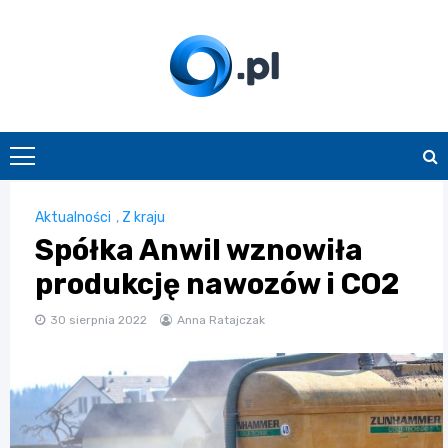
Skip
to
content
O.pl
Aktualności
,
Z kraju
Spółka Anwil wznowiła
produkcję nawozów i CO2
30 sierpnia 2022
Anna Ratajczak