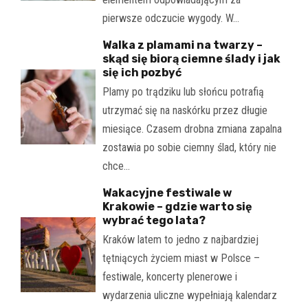
pierwsze odczucie wygody. W…
Walka z plamami na twarzy –
skąd się biorą ciemne ślady i jak
się ich pozbyć
Plamy po trądziku lub słońcu potrafią
utrzymać się na naskórku przez długie
miesiące. Czasem drobna zmiana zapalna
zostawia po sobie ciemny ślad, który nie
chce…
Wakacyjne festiwale w
Krakowie – gdzie warto się
wybrać tego lata?
Kraków latem to jedno z najbardziej
tętniących życiem miast w Polsce –
festiwale, koncerty plenerowe i
wydarzenia uliczne wypełniają kalendarz