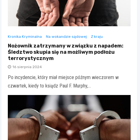
Kronika Kryminalna
Na wokandzie sądowej
Z kraju
Nożownik zatrzymany w związku z napadem:
Śledztwo skupia się na możliwym podłożu
terrorystycznym
16 sierpnia 2024
Po incydencie, który miał miejsce późnym wieczorem w
czwartek, kiedy to ksiądz Paul F. Murphy,…