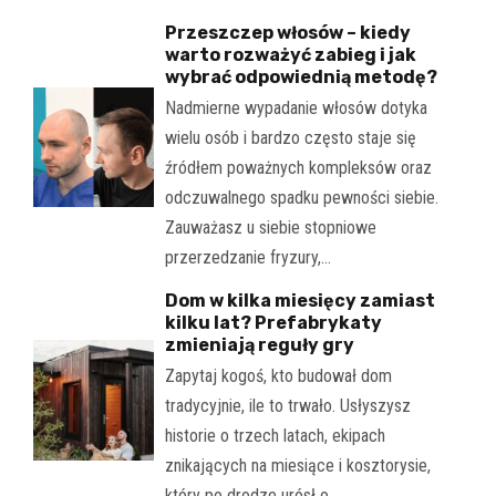
Przeszczep włosów – kiedy
warto rozważyć zabieg i jak
wybrać odpowiednią metodę?
Nadmierne wypadanie włosów dotyka
wielu osób i bardzo często staje się
źródłem poważnych kompleksów oraz
odczuwalnego spadku pewności siebie.
Zauważasz u siebie stopniowe
przerzedzanie fryzury,…
Dom w kilka miesięcy zamiast
kilku lat? Prefabrykaty
zmieniają reguły gry
Zapytaj kogoś, kto budował dom
tradycyjnie, ile to trwało. Usłyszysz
historie o trzech latach, ekipach
znikających na miesiące i kosztorysie,
który po drodze urósł o…