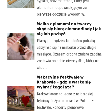
sypialni, oraz materaca, który jest
elementem odpowiadającym za
pierwsze odczucie wygody. W…
Walka z plamami na twarzy –
skąd się biorą ciemne ślady i jak
się ich pozbyć
Plamy po trądziku lub słońcu potrafią
utrzymać się na naskórku przez długie
miesiące. Czasem drobna zmiana zapalna
zostawia po sobie ciemny ślad, który nie
chce…
Wakacyjne festiwale w
Krakowie – gdzie warto się
wybrać tego lata?
Kraków latem to jedno z najbardziej
tętniących życiem miast w Polsce –
festiwale, koncerty plenerowe i