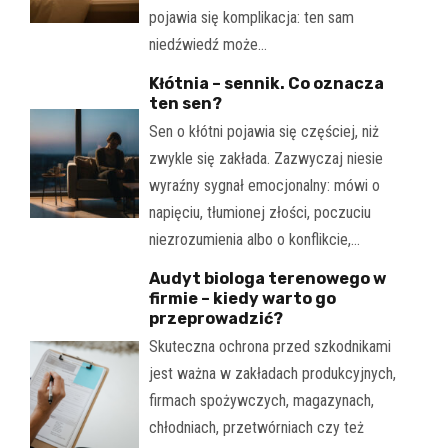
pojawia się komplikacja: ten sam
niedźwiedź może…
Kłótnia – sennik. Co oznacza
ten sen?
Sen o kłótni pojawia się częściej, niż
zwykle się zakłada. Zazwyczaj niesie
wyraźny sygnał emocjonalny: mówi o
napięciu, tłumionej złości, poczuciu
niezrozumienia albo o konflikcie,…
Audyt biologa terenowego w
firmie – kiedy warto go
przeprowadzić?
Skuteczna ochrona przed szkodnikami
jest ważna w zakładach produkcyjnych,
firmach spożywczych, magazynach,
chłodniach, przetwórniach czy też