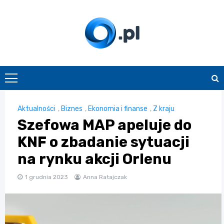
Skip
to
content
O.pl
Aktualności
,
Biznes
,
Ekonomia i finanse
,
Z kraju
Szefowa MAP apeluje do
KNF o zbadanie sytuacji
na rynku akcji Orlenu
1 grudnia 2023
Anna Ratajczak