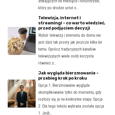
znikających na miesiące i kosztorysie,
który po drodze urósł o…
Telewizja, internet i
streamingi – co warto wiedzieć,
przed podjęciem decyzji
Wybór telewizji i internetu do domu nie
jest dziś tak prosty jak jeszcze kilka lat
temu. Oprócz tradycyjnych kanałów
telewizyjnych wiele osób korzysta
również z…
Jak wygląda bierzmowanie –
przebieg krok po kroku
Opcja 1: Bierzmowanie wygląda
skomplikowanie tylko do momentu, gdy
rozłoży się je na konkretne etapy. Opcja
2: Dla tego tekstu wybrana została opcja
1. Jeśli…