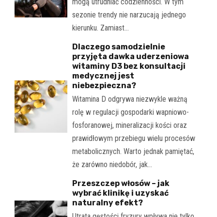
mogą utrudniać codzienności. W tym
sezonie trendy nie narzucają jednego
kierunku. Zamiast…
Dlaczego samodzielnie
przyjęta dawka uderzeniowa
witaminy D3 bez konsultacji
medycznej jest
niebezpieczna?
Witamina D odgrywa niezwykle ważną
rolę w regulacji gospodarki wapniowo-
fosforanowej, mineralizacji kości oraz
prawidłowym przebiegu wielu procesów
metabolicznych. Warto jednak pamiętać,
że zarówno niedobór, jak…
Przeszczep włosów – jak
wybrać klinikę i uzyskać
naturalny efekt?
Utrata gęstości fryzury wpływa nie tylko