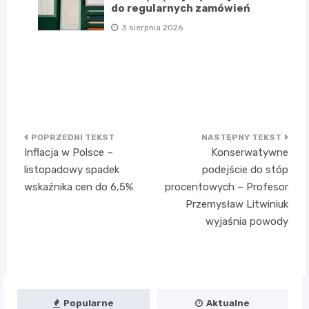
do regularnych zamówień
3 sierpnia 2026
Nawigacja
Inflacja w Polsce –
Konserwatywne
wpisu
listopadowy spadek
podejście do stóp
wskaźnika cen do 6,5%
procentowych – Profesor
Przemysław Litwiniuk
wyjaśnia powody
Popularne
Aktualne