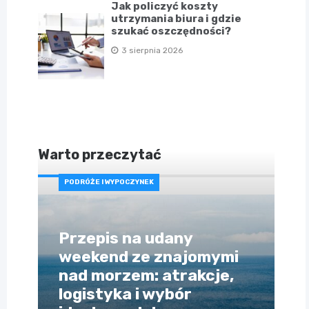
Jak policzyć koszty
utrzymania biura i gdzie
szukać oszczędności?
3 sierpnia 2026
Warto przeczytać
PODRÓŻE I WYPOCZYNEK
Przepis na udany
weekend ze znajomymi
nad morzem: atrakcje,
logistyka i wybór