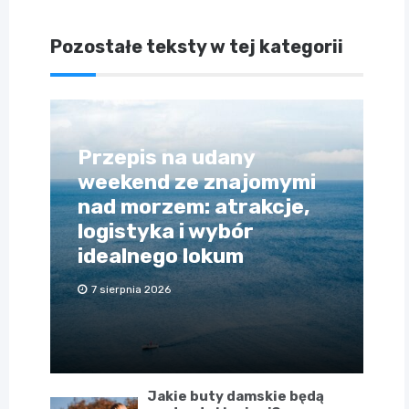
Pozostałe teksty w tej kategorii
Przepis na udany
weekend ze znajomymi
nad morzem: atrakcje,
logistyka i wybór
idealnego lokum
7 sierpnia 2026
Jakie buty damskie będą