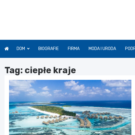
Skip
to
content
DOM
BIOGRAFIE
FIRMA
MODA I URODA
POD
Tag:
ciepłe kraje