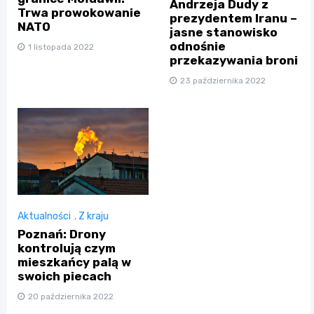
Andrzeja Dudy z
Trwa prowokowanie
prezydentem Iranu –
NATO
jasne stanowisko
odnośnie
1 listopada 2022
przekazywania broni
23 października 2022
Aktualności
,
Z kraju
Poznań: Drony
kontrolują czym
mieszkańcy palą w
swoich piecach
20 października 2022