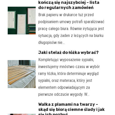
kończą się najszybciej – lista
do regularnych zamówień
Brak papieru w drukarce tuż przed
podpisaniem umowy potrafi sparaliżować
pracę całego biura. Równie irytująca jest
sytuacja, gdy żaden z leżących na biurku
długopisów nie…
Jaki stelaż do łóżka wybrać?
Kompletując wyposażenie sypialni,
inwestujemy mnóstwo czasu w wybór
ramy łóżka, która determinuje wygląd
sypialni, oraz materaca, który jest
elementem odpowiadającym za
pierwsze odczucie wygody. W…
Walka z plamami na twarzy –
skąd się biorą ciemne ślady i jak
się ich pozbyć