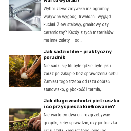
warto wybrać?
Wybór zlewozmywaka ma ogromny
wpływ na wygodę, trwałość i wygląd
kuchni. Zlew stalowy, granitowy czy
ceramiczny? Każdy z tych materiałów
ma inne zalety – od…
Jak sadzić lilie – praktyczny
poradnik
Nie sadzi się lilii byle gdzie, byle jak i
zaraz po zakupie bez sprawdzenia cebul.
Zamiast tego trzeba od razu dobrać
stanowisko, głębokość i termin,…
Jak długo wschodzi pietruszka
i co przyspiesza kiełkowanie?
Nie warto co dwa dni rozgrzebywać
grządki, żeby sprawdzić, czy pietruszka
już ruszyła. Zamiast tego lepiej od