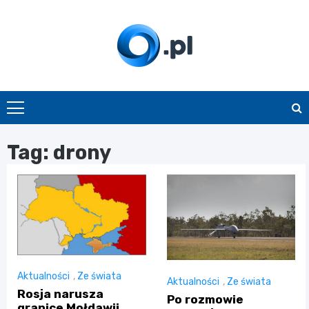
Skip
to
content
O.pl
Tag:
drony
Aktualności
,
Ze świata
Aktualności
,
Ze świata
Rosja narusza
Po rozmowie
granice Mołdawii.