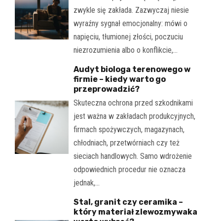
zwykle się zakłada. Zazwyczaj niesie
wyraźny sygnał emocjonalny: mówi o
napięciu, tłumionej złości, poczuciu
niezrozumienia albo o konflikcie,…
Audyt biologa terenowego w
firmie – kiedy warto go
przeprowadzić?
Skuteczna ochrona przed szkodnikami
jest ważna w zakładach produkcyjnych,
firmach spożywczych, magazynach,
chłodniach, przetwórniach czy też
sieciach handlowych. Samo wdrożenie
odpowiednich procedur nie oznacza
jednak,…
Stal, granit czy ceramika –
który materiał zlewozmywaka