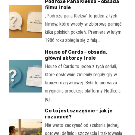
Podróże Pana Kleksa – obsada
filmu i role
„Podróże pana Kleksa" to jeden z tych
filmów, które wrosły w zbiorową pamięć
kilku polskich pokoleń. Premiera w lutym
1986 roku zbiegła się z falą…
House of Cards – obsada,
główni aktorzy i role
House of Cards to jeden z tych seriali,
które dosłownie zmieniły reguły gry w
branży rozrywkowej. Była to pierwsza
oryginalna produkcja platformy Netflix, a
jej…
Co to jest szczęście – jak je
rozumieć?
Nie warto zaczynać od szukania jednej,
gotowej definicji szczęścia i traktowania