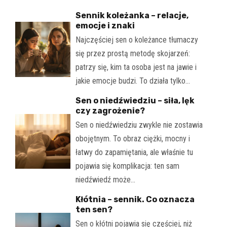
Sennik koleżanka – relacje,
emocje i znaki
Najczęściej sen o koleżance tłumaczy
się przez prostą metodę skojarzeń:
patrzy się, kim ta osoba jest na jawie i
jakie emocje budzi. To działa tylko…
Sen o niedźwiedziu – siła, lęk
czy zagrożenie?
Sen o niedźwiedziu zwykle nie zostawia
obojętnym. To obraz ciężki, mocny i
łatwy do zapamiętania, ale właśnie tu
pojawia się komplikacja: ten sam
niedźwiedź może…
Kłótnia – sennik. Co oznacza
ten sen?
Sen o kłótni pojawia się częściej, niż