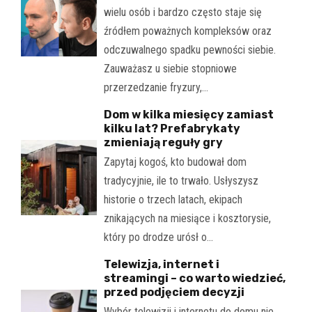
wielu osób i bardzo często staje się
źródłem poważnych kompleksów oraz
odczuwalnego spadku pewności siebie.
Zauważasz u siebie stopniowe
przerzedzanie fryzury,…
Dom w kilka miesięcy zamiast
kilku lat? Prefabrykaty
zmieniają reguły gry
Zapytaj kogoś, kto budował dom
tradycyjnie, ile to trwało. Usłyszysz
historie o trzech latach, ekipach
znikających na miesiące i kosztorysie,
który po drodze urósł o…
Telewizja, internet i
streamingi – co warto wiedzieć,
przed podjęciem decyzji
Wybór telewizji i internetu do domu nie