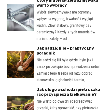
który materiał zlewozmywaka
warto wybrać?
Wybór zlewozmywaka ma ogromny
wpływ na wygodę, trwałość i wygląd
kuchni. Zlew stalowy, granitowy czy
ceramiczny? Każdy z tych materiałów
ma inne zalety – od…
Jak sadzić lilie – praktyczny
poradnik
Nie sadzi się lilii byle gdzie, byle jak i
zaraz po zakupie bez sprawdzenia cebul.
Zamiast tego trzeba od razu dobrać
stanowisko, głębokość i termin,…
Jak długo wschodzi pietruszka
i co przyspiesza kiełkowanie?
Nie warto co dwa dni rozgrzebywać
grządki, żeby sprawdzić, czy pietruszka