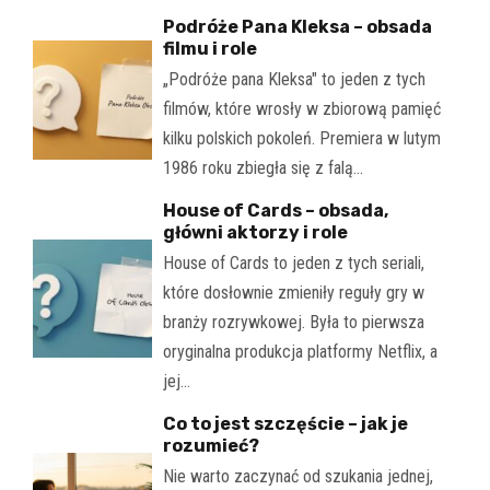
Podróże Pana Kleksa – obsada
filmu i role
„Podróże pana Kleksa" to jeden z tych
filmów, które wrosły w zbiorową pamięć
kilku polskich pokoleń. Premiera w lutym
1986 roku zbiegła się z falą…
House of Cards – obsada,
główni aktorzy i role
House of Cards to jeden z tych seriali,
które dosłownie zmieniły reguły gry w
branży rozrywkowej. Była to pierwsza
oryginalna produkcja platformy Netflix, a
jej…
Co to jest szczęście – jak je
rozumieć?
Nie warto zaczynać od szukania jednej,