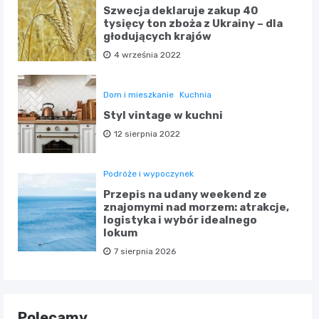
Szwecja deklaruje zakup 40
tysięcy ton zboża z Ukrainy – dla
głodujących krajów
4 września 2022
Dom i mieszkanie
Kuchnia
Styl vintage w kuchni
12 sierpnia 2022
Podróże i wypoczynek
Przepis na udany weekend ze
znajomymi nad morzem: atrakcje,
logistyka i wybór idealnego
lokum
7 sierpnia 2026
Polecamy