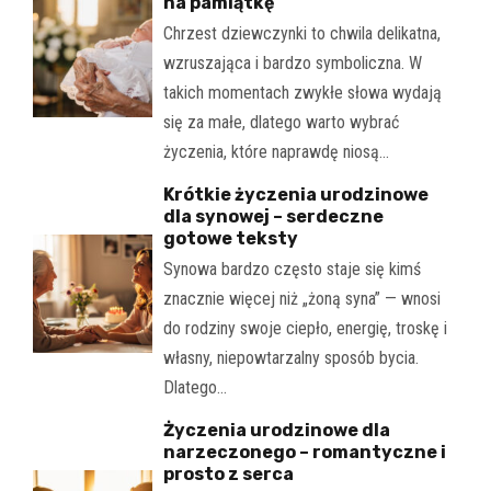
na pamiątkę
Chrzest dziewczynki to chwila delikatna,
wzruszająca i bardzo symboliczna. W
takich momentach zwykłe słowa wydają
się za małe, dlatego warto wybrać
życzenia, które naprawdę niosą…
Krótkie życzenia urodzinowe
dla synowej – serdeczne
gotowe teksty
Synowa bardzo często staje się kimś
znacznie więcej niż „żoną syna” — wnosi
do rodziny swoje ciepło, energię, troskę i
własny, niepowtarzalny sposób bycia.
Dlatego…
Życzenia urodzinowe dla
narzeczonego – romantyczne i
prosto z serca