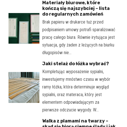
Materiały biurowe, które
kończą się najszybciej – lista
do regularnych zamówień
Brak papieru w drukarce tuż przed
podpisaniem umowy potrafi sparaliżować
pracę całego biura. Równie irytująca jest
sytuacja, gdy żaden z leżących na biurku
długopisów nie…
Jaki stelaż do łóżka wybrać?
Kompletując wyposażenie sypialni,
inwestujemy mnóstwo czasu w wybór
ramy łóżka, która determinuje wygląd
sypialni, oraz materaca, który jest
elementem odpowiadającym za
pierwsze odczucie wygody. W…
Walka z plamami na twarzy –
skąd się biorą ciemne ślady i jak