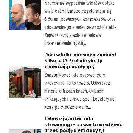
Nadmierne wypadanie włosów dotyka
wielu osób i bardzo często staje się
źródłem poważnych kompleksów oraz
odczuwalnego spadku pewności siebie.
Zauważasz u siebie stopniowe
przerzedzanie fryzury,…
Dom w kilka miesięcy zamiast
kilku lat? Prefabrykaty
zmieniają reguły gry
Zapytaj kogoś, kto budował dom
tradycyjnie, ile to trwało. Usłyszysz
historie o trzech latach, ekipach
znikających na miesiące i kosztorysie,
który po drodze urósł o…
Telewizja, internet i
streamingi – co warto wiedzieć,
przed podjęciem decyzji