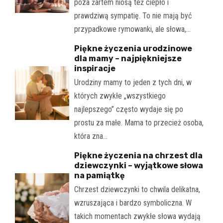
poza żartem niosą też ciepło i
prawdziwą sympatię. To nie mają być
przypadkowe rymowanki, ale słowa,…
Piękne życzenia urodzinowe
dla mamy – najpiękniejsze
inspiracje
Urodziny mamy to jeden z tych dni, w
których zwykłe „wszystkiego
najlepszego” często wydaje się po
prostu za małe. Mama to przecież osoba,
która zna…
Piękne życzenia na chrzest dla
dziewczynki – wyjątkowe słowa
na pamiątkę
Chrzest dziewczynki to chwila delikatna,
wzruszająca i bardzo symboliczna. W
takich momentach zwykłe słowa wydają