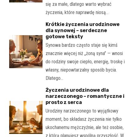
się za małe, dlatego warto wybrać
życzenia, które naprawdę niosą…
Krótkie życzenia urodzinowe
dla synowej – serdeczne
gotowe teksty
Synowa bardzo często staje się kimś
znacznie więcej niż „żoną syna” — wnosi
do rodziny swoje ciepło, energię, troskę i
własny, niepowtarzalny sposób bycia.
Dlatego…
Życzenia urodzinowe dla
narzeczonego – romantyczne i
prosto z serca
Urodziny narzeczonego to wyjątkowy
moment, bo składasz życzenia nie tylko
ukochanemu mężczyźnie, ale też osobie,
z którą planujesz wspólną przyszłość. W