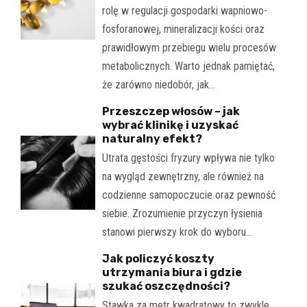
rolę w regulacji gospodarki wapniowo-
fosforanowej, mineralizacji kości oraz
prawidłowym przebiegu wielu procesów
metabolicznych. Warto jednak pamiętać,
że zarówno niedobór, jak…
Przeszczep włosów – jak
wybrać klinikę i uzyskać
naturalny efekt?
Utrata gęstości fryzury wpływa nie tylko
na wygląd zewnętrzny, ale również na
codzienne samopoczucie oraz pewność
siebie. Zrozumienie przyczyn łysienia
stanowi pierwszy krok do wyboru…
Jak policzyć koszty
utrzymania biura i gdzie
szukać oszczędności?
Stawka za metr kwadratowy to zwykle