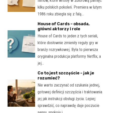
filmów, które wrosły w zbiorową pamięć
kilku polskich pokoleń. Premiera w lutym
1986 roku zbiegła się z falą…
House of Cards – obsada,
główni aktorzy i role
House of Cards to jeden z tych seriali,
które dosłownie zmieniły reguły gry w
branży rozrywkowej. Była to pierwsza
oryginalna produkcja platformy Netflix, a
jej…
Co to jest szczęście – jak je
rozumieć?
Nie warto zaczynać od szukania jednej,
gotowej definicji szczęścia i traktowania
jej jak instrukcji obsługi życia. Lepiej
sprawdzić, co naprawdę daje poczucie
sensu, spokoju i…