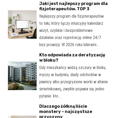
Jaki jest najlepszy program dla
fizjoterapeutów. TOP 3
Najlepszy program dla fizjoterapeutów
to taki, który łączy intuicyjny kalendarz
wizyt, szybkie i bezproblemowe
działanie oraz rejestrację online 24/7
bez prowizji. W 2026 roku liderami…
Kto odpowiada za deratyzację
w bloku?
Gdy mieszkańcy widzą szczury w bloku,
myszy w budynku, ślady odchodów w
piwnicy albo przegryzione worki w altanie
śmietnikowej, zwykle pojawia się jedno
pytanie: kto…
Dlaczego żółkną liście
monstery – najczęstsze
przyczyny