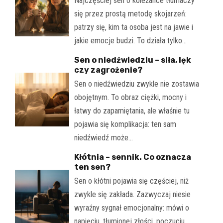
Najczęściej sen o koleżance tłumaczy
się przez prostą metodę skojarzeń:
patrzy się, kim ta osoba jest na jawie i
jakie emocje budzi. To działa tylko…
Sen o niedźwiedziu – siła, lęk
czy zagrożenie?
Sen o niedźwiedziu zwykle nie zostawia
obojętnym. To obraz ciężki, mocny i
łatwy do zapamiętania, ale właśnie tu
pojawia się komplikacja: ten sam
niedźwiedź może…
Kłótnia – sennik. Co oznacza
ten sen?
Sen o kłótni pojawia się częściej, niż
zwykle się zakłada. Zazwyczaj niesie
wyraźny sygnał emocjonalny: mówi o
napięciu, tłumionej złości, poczuciu