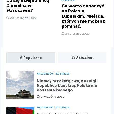
Co się dzieje z ulicą
Chmielną w
Co warto zobaczyć
Warszawie?
na Polesiu
Lubelskim. Miejsca,
28 listopada 2022
których nie możesz
pominąć.
26 sierpnia 2022
Popularne
Aktualne
Aktualności
Ze świata
Niemcy przekażą swoje czołgi
Republice Czeskiej. Polska nie
dostanie żadnego
2 września 2022
Aktualności
Ze świata