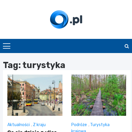
Skip
to
content
O.pl
Tag:
turystyka
Aktualności
,
Z kraju
Podróże
,
Turystyka
krajowa