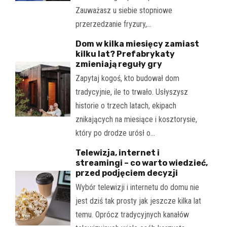
Zauważasz u siebie stopniowe
przerzedzanie fryzury,…
Dom w kilka miesięcy zamiast
kilku lat? Prefabrykaty
zmieniają reguły gry
Zapytaj kogoś, kto budował dom
tradycyjnie, ile to trwało. Usłyszysz
historie o trzech latach, ekipach
znikających na miesiące i kosztorysie,
który po drodze urósł o…
Telewizja, internet i
streamingi – co warto wiedzieć,
przed podjęciem decyzji
Wybór telewizji i internetu do domu nie
jest dziś tak prosty jak jeszcze kilka lat
temu. Oprócz tradycyjnych kanałów