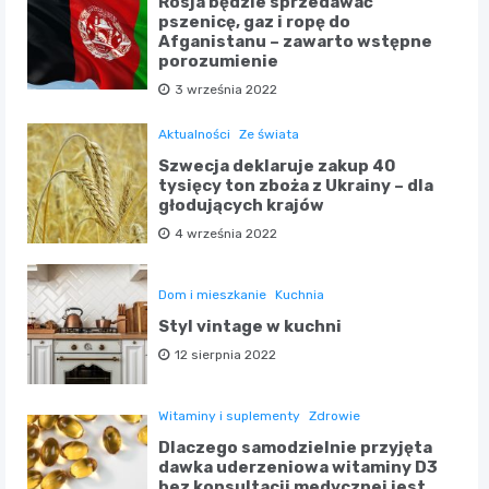
Rosja będzie sprzedawać
pszenicę, gaz i ropę do
Afganistanu – zawarto wstępne
porozumienie
3 września 2022
Aktualności
Ze świata
Szwecja deklaruje zakup 40
tysięcy ton zboża z Ukrainy – dla
głodujących krajów
4 września 2022
Dom i mieszkanie
Kuchnia
Styl vintage w kuchni
12 sierpnia 2022
Witaminy i suplementy
Zdrowie
Dlaczego samodzielnie przyjęta
dawka uderzeniowa witaminy D3
bez konsultacji medycznej jest