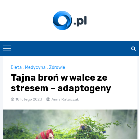
Skip
to
content
O.pl
Dieta
,
Medycyna
,
Zdrowie
Tajna broń w walce ze
stresem – adaptogeny
18 lutego 2023
Anna Ratajczak