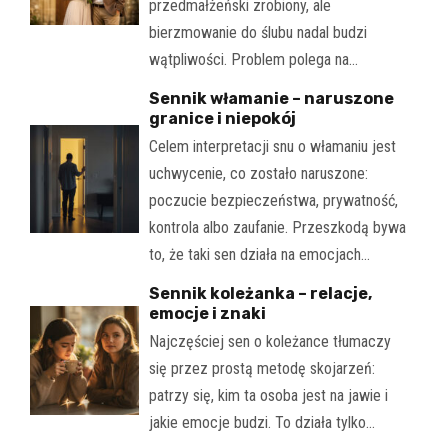
przedmałżeński zrobiony, ale
bierzmowanie do ślubu nadal budzi
wątpliwości. Problem polega na…
Sennik włamanie – naruszone
granice i niepokój
Celem interpretacji snu o włamaniu jest
uchwycenie, co zostało naruszone:
poczucie bezpieczeństwa, prywatność,
kontrola albo zaufanie. Przeszkodą bywa
to, że taki sen działa na emocjach…
Sennik koleżanka – relacje,
emocje i znaki
Najczęściej sen o koleżance tłumaczy
się przez prostą metodę skojarzeń:
patrzy się, kim ta osoba jest na jawie i
jakie emocje budzi. To działa tylko…