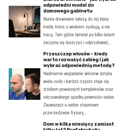
odpowiedni model do
domowego gabinetu
Biurka drewniane należą do tej klasy
mebli, które z wiekiem zyskują, a nie
tracą. Tam gdzie laminat po kilku latach
zaczyna się łuszczyć i odpryskiwać,…
Przeszczep włosów – kiedy
warto rozważyć zabieg i jak
wybrać odpowiednią metodę?
Nadmierne wypadanie włosów dotyka
wielu osób i bardzo często staje się
źródłem poważnych kompleksów oraz
odczuwalnego spadku pewności siebie.
Zauważasz u siebie stopniowe
przerzedzanie fryzury,…
Dom w kilka miesięcy zamiast
kilku lat? Prefabrykaty