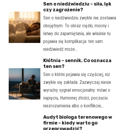
Sen o niedźwiedziu – siła, lęk
czy zagrożenie?
Sen o niedźwiedziu zwykle nie zostawia
obojętnym. To obraz ciężki, mocny i
łatwy do zapamiętania, ale właśnie tu
pojawia się komplikacja: ten sam
niedźwiedź może…
Kłótnia – sennik. Co oznacza
ten sen?
Sen o kłótni pojawia się częściej, niż
zwykle się zakłada. Zazwyczaj niesie
wyraźny sygnał emocjonalny: mówi o
napięciu, tłumionej złości, poczuciu
niezrozumienia albo o konflikcie,…
Audyt biologa terenowego w
firmie – kiedy warto go
przeprowadzić?