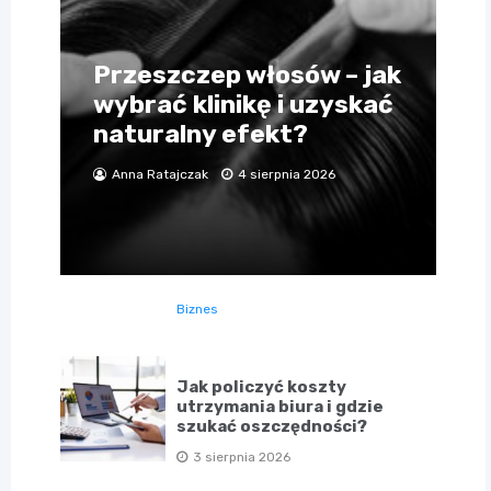
Przeszczep włosów – jak
wybrać klinikę i uzyskać
naturalny efekt?
Anna Ratajczak
4 sierpnia 2026
Biznes
Jak policzyć koszty
utrzymania biura i gdzie
szukać oszczędności?
3 sierpnia 2026