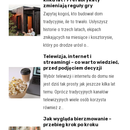
zmieniają reguły gry
Zapytaj kogoś, kto budował dom
tradycyjnie, ile to trwało. Usłyszysz
historie o trzech latach, ekipach
znikających na miesiące i kosztorysie,
który po drodze urósł o…
Telewizja, internet i
streamingi – co warto wiedzieć,
przed podjęciem decyzji
Wybór telewizji i internetu do domu nie
jest dziś tak prosty jak jeszcze kilka lat
temu. Oprócz tradycyjnych kanałów
telewizyjnych wiele osób korzysta
również z…
Jak wygląda bierzmowanie –
przebieg krok po kroku