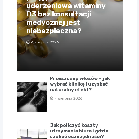
uderzeniowa witaminy
D3 bez konsultacji
medycznej jest
niebezpieczna?
4 sierpnia 2026
Przeszczep włosów – jak
wybrać klinikę i uzyskać
naturalny efekt?
4 sierpnia 2026
Jak policzyć koszty
utrzymania biura i gdzie
szukać oszczędności?