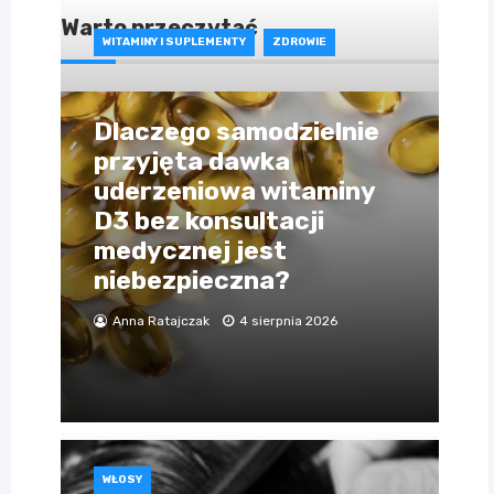
Warto przeczytać
WITAMINY I SUPLEMENTY
ZDROWIE
Dlaczego samodzielnie
przyjęta dawka
uderzeniowa witaminy
D3 bez konsultacji
medycznej jest
niebezpieczna?
Anna Ratajczak
4 sierpnia 2026
WŁOSY