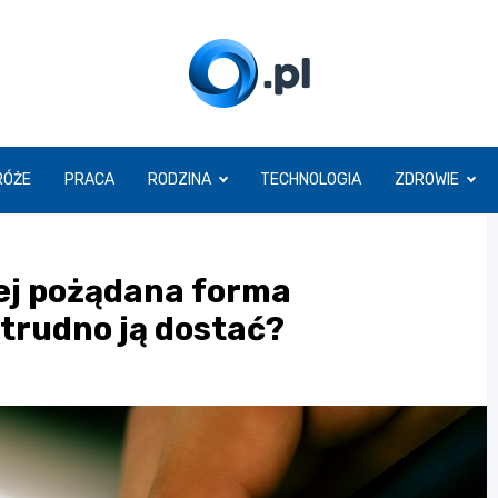
O.pl
RÓŻE
PRACA
RODZINA
TECHNOLOGIA
ZDROWIE
ej pożądana forma
 trudno ją dostać?