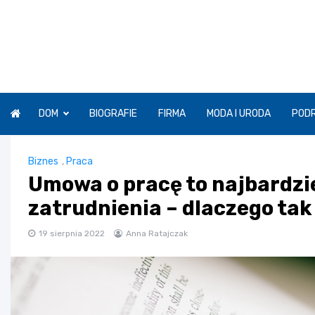
Skip
to
content
DOM
BIOGRAFIE
FIRMA
MODA I URODA
POD
Biznes
,
Praca
Umowa o pracę to najbardzi
zatrudnienia – dlaczego tak
19 sierpnia 2022
Anna Ratajczak