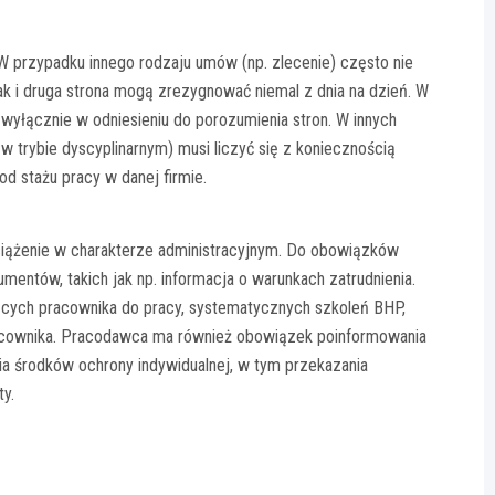
W przypadku innego rodzaju umów (np. zlecenie) często nie
ak i druga strona mogą zrezygnować niemal z dnia na dzień. W
 wyłącznie w odniesieniu do porozumienia stron. W innych
 trybie dyscyplinarnym) musi liczyć się z koniecznością
d stażu pracy w danej firmie.
iążenie w charakterze administracyjnym. Do obowiązków
ntów, takich jak np. informacja o warunkach zatrudnienia.
ących pracownika do pracy, systematycznych szkoleń BHP,
racownika. Pracodawca ma również obowiązek poinformowania
ia środków ochrony indywidualnej, w tym przekazania
y.