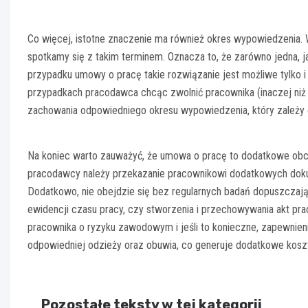
Co więcej, istotne znaczenie ma również okres wypowiedzenia. 
spotkamy się z takim terminem. Oznacza to, że zarówno jedna, j
przypadku umowy o pracę takie rozwiązanie jest możliwe tylko i
przypadkach pracodawca chcąc zwolnić pracownika (inaczej niż w
zachowania odpowiedniego okresu wypowiedzenia, który zależy o
Na koniec warto zauważyć, że umowa o pracę to dodatkowe obc
pracodawcy należy przekazanie pracownikowi dodatkowych dokume
Dodatkowo, nie obejdzie się bez regularnych badań dopuszczaj
ewidencji czasu pracy, czy stworzenia i przechowywania akt p
pracownika o ryzyku zawodowym i jeśli to konieczne, zapewnien
odpowiedniej odzieży oraz obuwia, co generuje dodatkowe koszt
Pozostałe teksty w tej kategorii