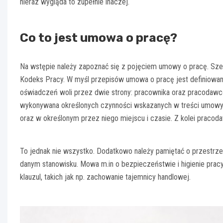
nieraz wygląda to zupełnie inaczej.
Co to jest umowa o pracę?
Na wstępie należy zapoznać się z pojęciem umowy o pracę. Szer
Kodeks Pracy. W myśl przepisów umowa o pracę jest definiowana
oświadczeń woli przez dwie strony: pracownika oraz pracodawcę
wykonywana określonych czynności wskazanych w treści umow
oraz w określonym przez niego miejscu i czasie. Z kolei praco
To jednak nie wszystko. Dodatkowo należy pamiętać o przestrz
danym stanowisku. Mowa m.in o bezpieczeństwie i higienie prac
klauzul, takich jak np. zachowanie tajemnicy handlowej.