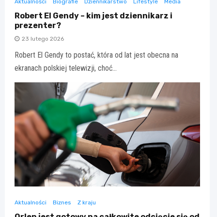
Aktualności
Biografie
Dziennikarstwo
Lifestyle
Media
Robert El Gendy – kim jest dziennikarz i
prezenter?
23 lutego 2026
Robert El Gendy to postać, która od lat jest obecna na
ekranach polskiej telewizji, choć…
Aktualności
Biznes
Z kraju
Orlen jest gotowy na całkowite odcięcie się od