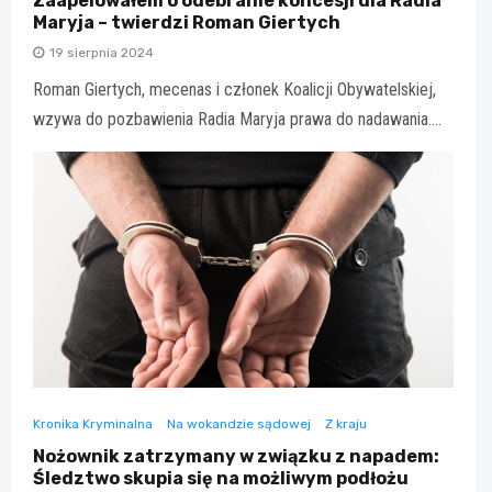
Zaapelowałem o odebranie koncesji dla Radia
Maryja – twierdzi Roman Giertych
19 sierpnia 2024
Roman Giertych, mecenas i członek Koalicji Obywatelskiej,
wzywa do pozbawienia Radia Maryja prawa do nadawania.…
Kronika Kryminalna
Na wokandzie sądowej
Z kraju
Nożownik zatrzymany w związku z napadem:
Śledztwo skupia się na możliwym podłożu