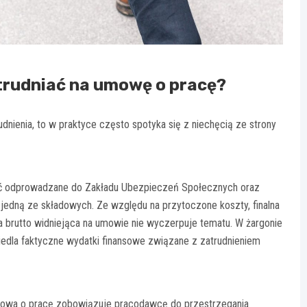
trudniać na umowę o pracę?
dnienia, to w praktyce często spotyka się z niechęcią ze strony
być odprowadzane do Zakładu Ubezpieczeń Społecznych oraz
jedną ze składowych. Ze względu na przytoczone koszty, finalna
a brutto widniejąca na umowie nie wyczerpuje tematu. W żargonie
iedla faktyczne wydatki finansowe związane z zatrudnieniem
owa o pracę zobowiązuje pracodawcę do przestrzegania