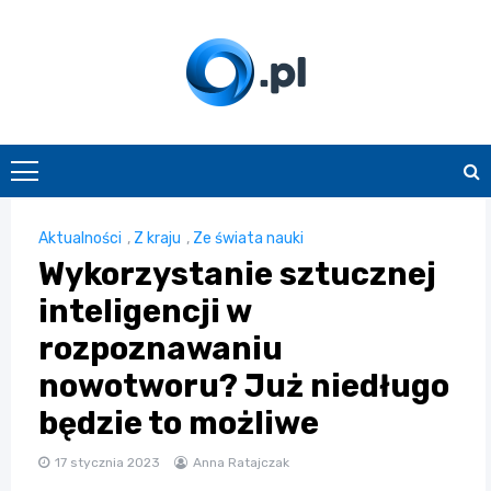
Skip
to
content
O.pl
Aktualności
,
Z kraju
,
Ze świata nauki
Wykorzystanie sztucznej
inteligencji w
rozpoznawaniu
nowotworu? Już niedługo
będzie to możliwe
17 stycznia 2023
Anna Ratajczak