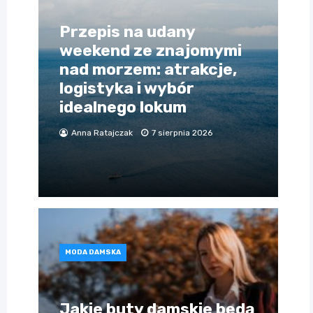
Przepis na udany
weekend ze znajomymi
nad morzem: atrakcje,
logistyka i wybór
idealnego lokum
Anna Ratajczak
7 sierpnia 2026
MODA DAMSKA
Jakie buty damskie będą