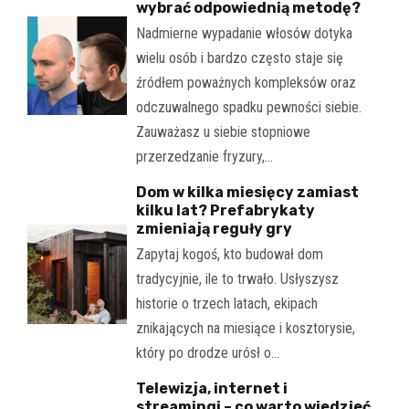
wybrać odpowiednią metodę?
Nadmierne wypadanie włosów dotyka
wielu osób i bardzo często staje się
źródłem poważnych kompleksów oraz
odczuwalnego spadku pewności siebie.
Zauważasz u siebie stopniowe
przerzedzanie fryzury,…
Dom w kilka miesięcy zamiast
kilku lat? Prefabrykaty
zmieniają reguły gry
Zapytaj kogoś, kto budował dom
tradycyjnie, ile to trwało. Usłyszysz
historie o trzech latach, ekipach
znikających na miesiące i kosztorysie,
który po drodze urósł o…
Telewizja, internet i
streamingi – co warto wiedzieć,