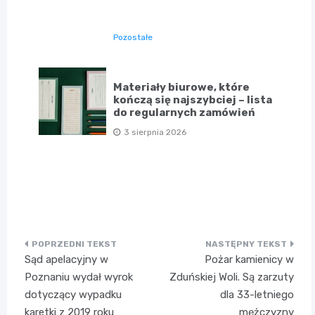
Pozostałe
Materiały biurowe, które
kończą się najszybciej – lista
do regularnych zamówień
3 sierpnia 2026
Nawigacja
Sąd apelacyjny w
Pożar kamienicy w
wpisu
Poznaniu wydał wyrok
Zduńskiej Woli. Są zarzuty
dotyczący wypadku
dla 33-letniego
karetki z 2019 roku
mężczyzny