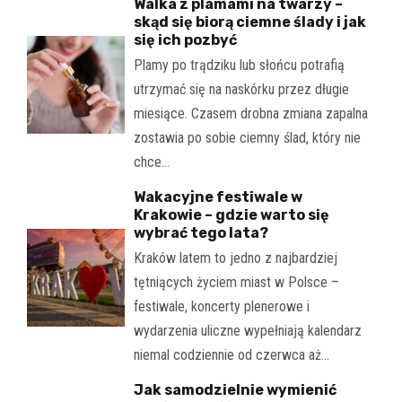
Walka z plamami na twarzy –
skąd się biorą ciemne ślady i jak
się ich pozbyć
Plamy po trądziku lub słońcu potrafią
utrzymać się na naskórku przez długie
miesiące. Czasem drobna zmiana zapalna
zostawia po sobie ciemny ślad, który nie
chce…
Wakacyjne festiwale w
Krakowie – gdzie warto się
wybrać tego lata?
Kraków latem to jedno z najbardziej
tętniących życiem miast w Polsce –
festiwale, koncerty plenerowe i
wydarzenia uliczne wypełniają kalendarz
niemal codziennie od czerwca aż…
Jak samodzielnie wymienić