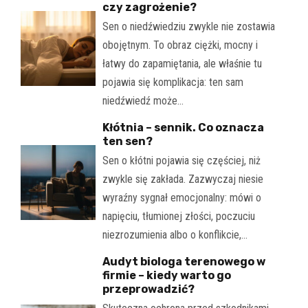
czy zagrożenie?
Sen o niedźwiedziu zwykle nie zostawia
obojętnym. To obraz ciężki, mocny i
łatwy do zapamiętania, ale właśnie tu
pojawia się komplikacja: ten sam
niedźwiedź może…
Kłótnia – sennik. Co oznacza
ten sen?
Sen o kłótni pojawia się częściej, niż
zwykle się zakłada. Zazwyczaj niesie
wyraźny sygnał emocjonalny: mówi o
napięciu, tłumionej złości, poczuciu
niezrozumienia albo o konflikcie,…
Audyt biologa terenowego w
firmie – kiedy warto go
przeprowadzić?