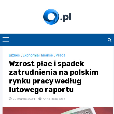
Skip
to
content
O.pl
Biznes
,
Ekonomia i finanse
,
Praca
Wzrost płac i spadek
zatrudnienia na polskim
rynku pracy według
lutowego raportu
20 marca 2024
Anna Ratajczak