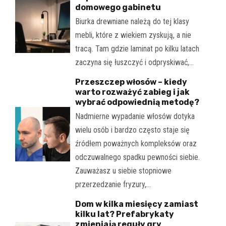
domowego gabinetu
Biurka drewniane należą do tej klasy
mebli, które z wiekiem zyskują, a nie
tracą. Tam gdzie laminat po kilku latach
zaczyna się łuszczyć i odpryskiwać,…
Przeszczep włosów – kiedy
warto rozważyć zabieg i jak
wybrać odpowiednią metodę?
Nadmierne wypadanie włosów dotyka
wielu osób i bardzo często staje się
źródłem poważnych kompleksów oraz
odczuwalnego spadku pewności siebie.
Zauważasz u siebie stopniowe
przerzedzanie fryzury,…
Dom w kilka miesięcy zamiast
kilku lat? Prefabrykaty
zmieniają reguły gry