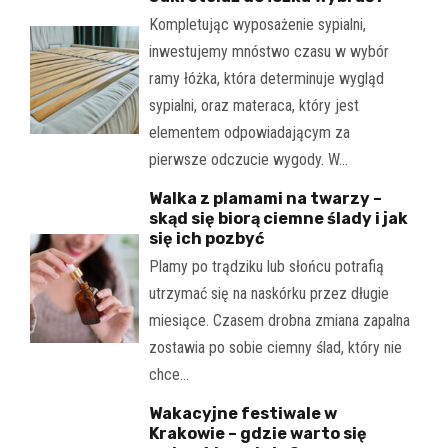
Kompletując wyposażenie sypialni,
inwestujemy mnóstwo czasu w wybór
ramy łóżka, która determinuje wygląd
sypialni, oraz materaca, który jest
elementem odpowiadającym za
pierwsze odczucie wygody. W…
Walka z plamami na twarzy –
skąd się biorą ciemne ślady i jak
się ich pozbyć
Plamy po trądziku lub słońcu potrafią
utrzymać się na naskórku przez długie
miesiące. Czasem drobna zmiana zapalna
zostawia po sobie ciemny ślad, który nie
chce…
Wakacyjne festiwale w
Krakowie – gdzie warto się