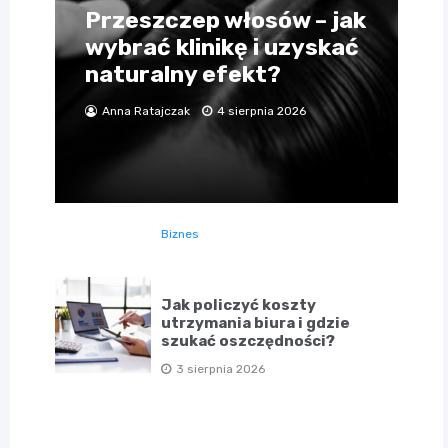
Przeszczep włosów – jak
wybrać klinikę i uzyskać
naturalny efekt?
Anna Ratajczak
4 sierpnia 2026
Biznes
Jak policzyć koszty
utrzymania biura i gdzie
szukać oszczędności?
3 sierpnia 2026