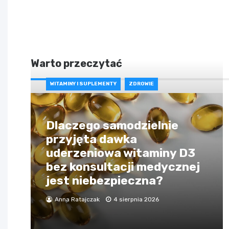
Warto przeczytać
WITAMINY I SUPLEMENTY
ZDROWIE
Dlaczego samodzielnie
przyjęta dawka
uderzeniowa witaminy D3
bez konsultacji medycznej
jest niebezpieczna?
Anna Ratajczak
4 sierpnia 2026