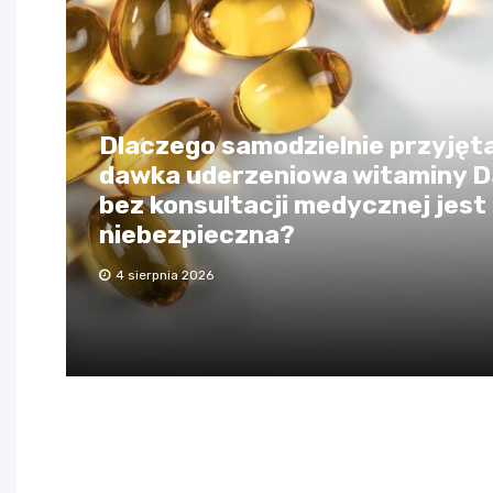
Dlaczego samodzielnie przyjęt
dawka uderzeniowa witaminy 
bez konsultacji medycznej jest
niebezpieczna?
4 sierpnia 2026