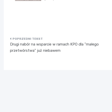
Nawigacja
Drugi nabór na wsparcie w ramach KPO dla "małego
wpisu
przetwórstwa" już niebawem