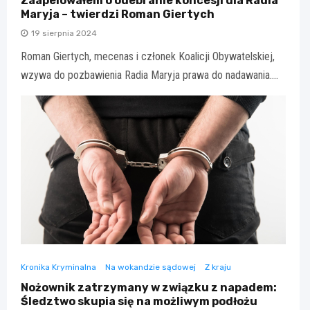
Zaapelowałem o odebranie koncesji dla Radia
Maryja – twierdzi Roman Giertych
19 sierpnia 2024
Roman Giertych, mecenas i członek Koalicji Obywatelskiej,
wzywa do pozbawienia Radia Maryja prawa do nadawania.…
Kronika Kryminalna
Na wokandzie sądowej
Z kraju
Nożownik zatrzymany w związku z napadem:
Śledztwo skupia się na możliwym podłożu