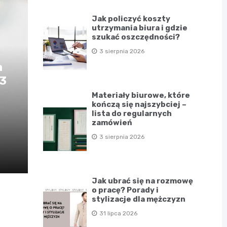
Jak policzyć koszty
utrzymania biura i gdzie
szukać oszczędności?
3 sierpnia 2026
a
D3
Materiały biurowe, które
kończą się najszybciej –
lista do regularnych
zamówień
3 sierpnia 2026
Jak ubrać się na rozmowę
o pracę? Porady i
stylizacje dla mężczyzn
31 lipca 2026