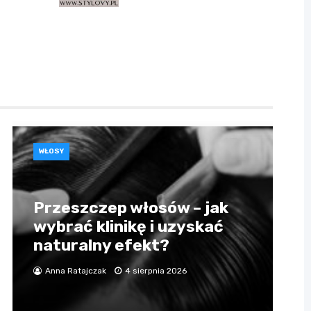
WŁOSY
Przeszczep włosów – jak
wybrać klinikę i uzyskać
naturalny efekt?
Anna Ratajczak
4 sierpnia 2026