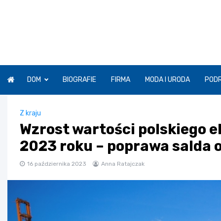
Skip
to
content
DOM
BIOGRAFIE
FIRMA
MODA I URODA
POD
Z kraju
Wzrost wartości polskiego e
2023 roku – poprawa salda
16 października 2023
Anna Ratajczak