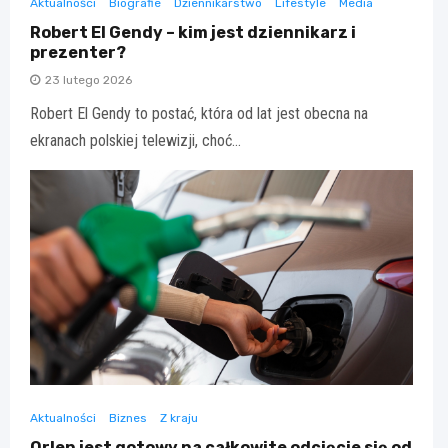
Aktualności
Biografie
Dziennikarstwo
Lifestyle
Media
Robert El Gendy – kim jest dziennikarz i
prezenter?
23 lutego 2026
Robert El Gendy to postać, która od lat jest obecna na
ekranach polskiej telewizji, choć…
Aktualności
Biznes
Z kraju
Orlen jest gotowy na całkowite odcięcie się od