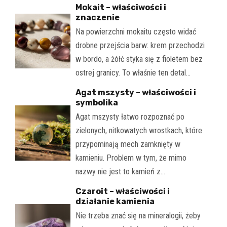
Mokait – właściwości i
znaczenie
Na powierzchni mokaitu często widać
drobne przejścia barw: krem przechodzi
w bordo, a żółć styka się z fioletem bez
ostrej granicy. To właśnie ten detal…
Agat mszysty – właściwości i
symbolika
Agat mszysty łatwo rozpoznać po
zielonych, nitkowatych wrostkach, które
przypominają mech zamknięty w
kamieniu. Problem w tym, że mimo
nazwy nie jest to kamień z…
Czaroit – właściwości i
działanie kamienia
Nie trzeba znać się na mineralogii, żeby