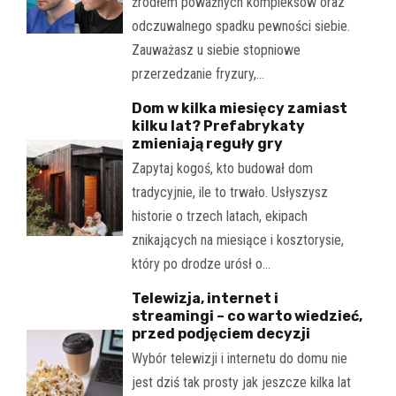
źródłem poważnych kompleksów oraz
odczuwalnego spadku pewności siebie.
Zauważasz u siebie stopniowe
przerzedzanie fryzury,…
Dom w kilka miesięcy zamiast
kilku lat? Prefabrykaty
zmieniają reguły gry
Zapytaj kogoś, kto budował dom
tradycyjnie, ile to trwało. Usłyszysz
historie o trzech latach, ekipach
znikających na miesiące i kosztorysie,
który po drodze urósł o…
Telewizja, internet i
streamingi – co warto wiedzieć,
przed podjęciem decyzji
Wybór telewizji i internetu do domu nie
jest dziś tak prosty jak jeszcze kilka lat