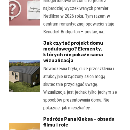
Bridgertonowie sezon 4 to jedna z
najbardziej wyczekiwanych premier
Netfliksa w 2026 roku. Tym razem w
centrum romantycznej opowieści staje
Benedict Bridgerton – postać, na…
Jak czytać projekt domu
modułowego? Elementy,
których nie pokaże sama
wizualizacja
Nowoczesna bryła, duże przeszklenia i
atrakcyjnie urządzony salon mogą
skutecznie przyciągać uwagę.
Wizualizacja jest jednak tylko jednym ze
sposobów prezentowania domu. Nie
pokazuje, jak mieszkańcy…
Podróże Pana Kleksa – obsada
filmu i role