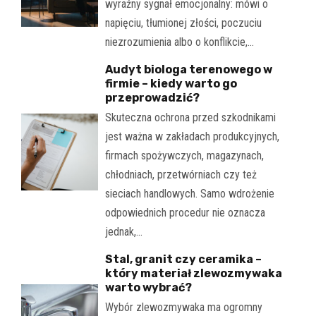
wyraźny sygnał emocjonalny: mówi o
napięciu, tłumionej złości, poczuciu
niezrozumienia albo o konflikcie,…
Audyt biologa terenowego w
firmie – kiedy warto go
przeprowadzić?
Skuteczna ochrona przed szkodnikami
jest ważna w zakładach produkcyjnych,
firmach spożywczych, magazynach,
chłodniach, przetwórniach czy też
sieciach handlowych. Samo wdrożenie
odpowiednich procedur nie oznacza
jednak,…
Stal, granit czy ceramika –
który materiał zlewozmywaka
warto wybrać?
Wybór zlewozmywaka ma ogromny