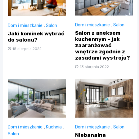
Dom i mieszkanie
,
Salon
Dom i mieszkanie
,
Salon
Salon z aneksem
Jaki kominek wybrać
kuchennym – jak
do salonu?
zaaranżować
15 sierpnia 2022
wnętrze zgodnie z
zasadami wystroju?
13 sierpnia 2022
Dom i mieszkanie
,
Kuchnia
,
Dom i mieszkanie
,
Salon
Salon
Niebanalna