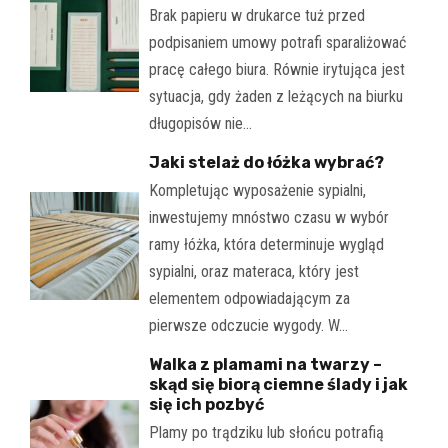
Brak papieru w drukarce tuż przed
podpisaniem umowy potrafi sparaliżować
pracę całego biura. Równie irytująca jest
sytuacja, gdy żaden z leżących na biurku
długopisów nie…
Jaki stelaż do łóżka wybrać?
Kompletując wyposażenie sypialni,
inwestujemy mnóstwo czasu w wybór
ramy łóżka, która determinuje wygląd
sypialni, oraz materaca, który jest
elementem odpowiadającym za
pierwsze odczucie wygody. W…
Walka z plamami na twarzy –
skąd się biorą ciemne ślady i jak
się ich pozbyć
Plamy po trądziku lub słońcu potrafią