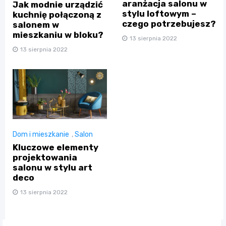
aranżacja salonu w
Jak modnie urządzić
stylu loftowym –
kuchnię połączoną z
czego potrzebujesz?
salonem w
mieszkaniu w bloku?
13 sierpnia 2022
13 sierpnia 2022
Dom i mieszkanie
,
Salon
Kluczowe elementy
projektowania
salonu w stylu art
deco
13 sierpnia 2022