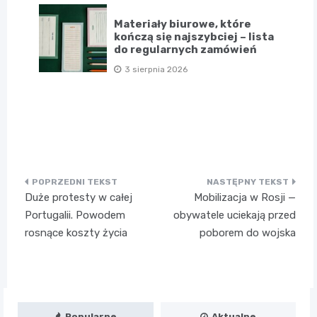
Materiały biurowe, które
kończą się najszybciej – lista
do regularnych zamówień
3 sierpnia 2026
Nawigacja
Duże protesty w całej
Mobilizacja w Rosji —
wpisu
Portugalii. Powodem
obywatele uciekają przed
rosnące koszty życia
poborem do wojska
Popularne
Aktualne