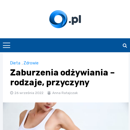
Skip
to
content
O.pl
Dieta
,
Zdrowie
Zaburzenia odżywiania –
rodzaje, przyczyny
26 września 2022
Anna Ratajczak