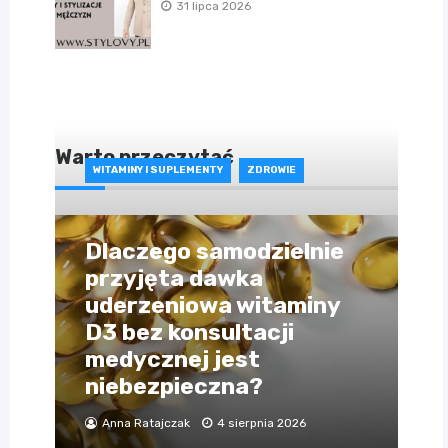
31 lipca 2026
Warto przeczytać
WITAMINY I SUPLEMENTY
ZDROWIE
Dlaczego samodzielnie
przyjęta dawka
uderzeniowa witaminy
D3 bez konsultacji
medycznej jest
niebezpieczna?
Anna Ratajczak
4 sierpnia 2026