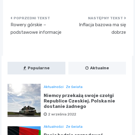
Nawigacja
Rowery górskie –
Inflacja bazowa ma się
wpisu
podstawowe informacje
dobrze
Popularne
Aktualne
Aktualności
Ze świata
Niemcy przekażą swoje czołgi
Republice Czeskiej. Polska nie
dostanie żadnego
2 września 2022
Aktualności
Ze świata