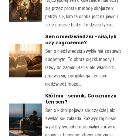
Najczęściej sen o koleżance tłumaczy
się przez prostą metodę skojarzeń:
patrzy się, kim ta osoba jest na jawie i
jakie emocje budzi. To działa tylko…
Sen o niedźwiedziu – siła, lęk
czy zagrożenie?
Sen o niedźwiedziu zwykle nie zostawia
obojętnym. To obraz ciężki, mocny i
łatwy do zapamiętania, ale właśnie tu
pojawia się komplikacja: ten sam
niedźwiedź może…
Kłótnia – sennik. Co oznacza
ten sen?
Sen o kłótni pojawia się częściej, niż
zwykle się zakłada. Zazwyczaj niesie
wyraźny sygnał emocjonalny: mówi o
napięciu, tłumionej złości, poczuciu