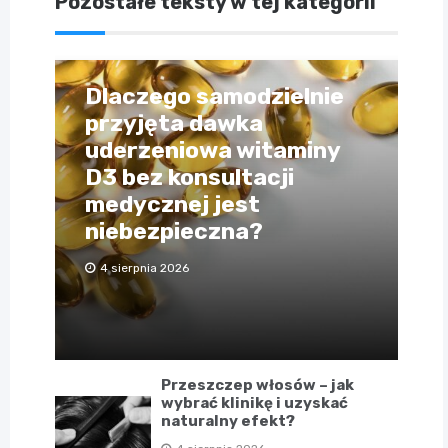
Pozostałe teksty w tej kategorii
Dlaczego samodzielnie
przyjęta dawka
uderzeniowa witaminy
D3 bez konsultacji
medycznej jest
niebezpieczna?
4 sierpnia 2026
Przeszczep włosów – jak
wybrać klinikę i uzyskać
naturalny efekt?