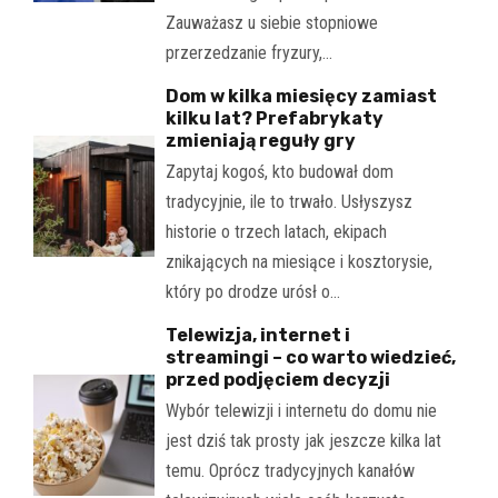
Zauważasz u siebie stopniowe
przerzedzanie fryzury,…
Dom w kilka miesięcy zamiast
kilku lat? Prefabrykaty
zmieniają reguły gry
Zapytaj kogoś, kto budował dom
tradycyjnie, ile to trwało. Usłyszysz
historie o trzech latach, ekipach
znikających na miesiące i kosztorysie,
który po drodze urósł o…
Telewizja, internet i
streamingi – co warto wiedzieć,
przed podjęciem decyzji
Wybór telewizji i internetu do domu nie
jest dziś tak prosty jak jeszcze kilka lat
temu. Oprócz tradycyjnych kanałów