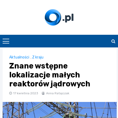
Skip
to
content
O.pl
Aktualności
,
Z kraju
Znane wstępne
lokalizacje małych
reaktorów jądrowych
17 kwietnia 2023
Anna Ratajczak