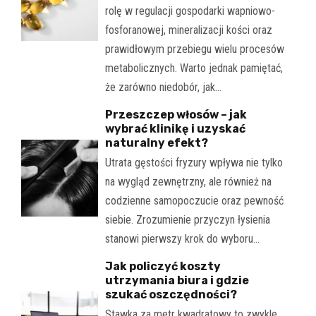
rolę w regulacji gospodarki wapniowo-
fosforanowej, mineralizacji kości oraz
prawidłowym przebiegu wielu procesów
metabolicznych. Warto jednak pamiętać,
że zarówno niedobór, jak…
Przeszczep włosów – jak
wybrać klinikę i uzyskać
naturalny efekt?
Utrata gęstości fryzury wpływa nie tylko
na wygląd zewnętrzny, ale również na
codzienne samopoczucie oraz pewność
siebie. Zrozumienie przyczyn łysienia
stanowi pierwszy krok do wyboru…
Jak policzyć koszty
utrzymania biura i gdzie
szukać oszczędności?
Stawka za metr kwadratowy to zwykle