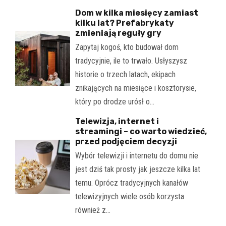
Dom w kilka miesięcy zamiast
kilku lat? Prefabrykaty
zmieniają reguły gry
Zapytaj kogoś, kto budował dom
tradycyjnie, ile to trwało. Usłyszysz
historie o trzech latach, ekipach
znikających na miesiące i kosztorysie,
który po drodze urósł o…
Telewizja, internet i
streamingi – co warto wiedzieć,
przed podjęciem decyzji
Wybór telewizji i internetu do domu nie
jest dziś tak prosty jak jeszcze kilka lat
temu. Oprócz tradycyjnych kanałów
telewizyjnych wiele osób korzysta
również z…