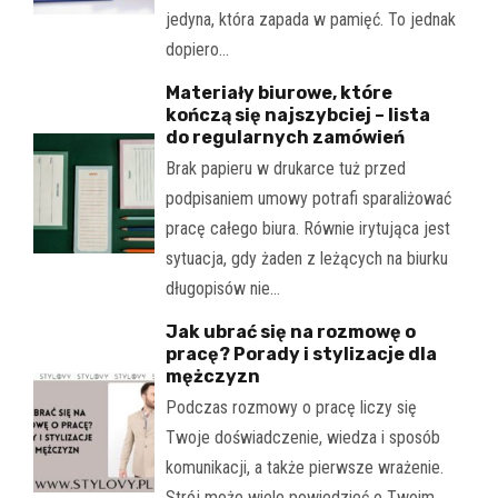
jedyna, która zapada w pamięć. To jednak
dopiero…
Materiały biurowe, które
kończą się najszybciej – lista
do regularnych zamówień
Brak papieru w drukarce tuż przed
podpisaniem umowy potrafi sparaliżować
pracę całego biura. Równie irytująca jest
sytuacja, gdy żaden z leżących na biurku
długopisów nie…
Jak ubrać się na rozmowę o
pracę? Porady i stylizacje dla
mężczyzn
Podczas rozmowy o pracę liczy się
Twoje doświadczenie, wiedza i sposób
komunikacji, a także pierwsze wrażenie.
Strój może wiele powiedzieć o Twoim