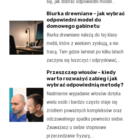
się, jak dobrać odpowiedni model…
Biurka drewniane – jak wybrać
odpowiedni model do
domowego gabinetu
Biurka drewniane należą do tej klasy
mebli, które z wiekiem zyskują, a nie
tracą. Tam gdzie laminat po kilku latach
zaczyna się łuszczyć i odpryskiwać,…
Przeszczep włosów – kiedy
warto rozważyć zabieg i jak
wybrać odpowiednią metodę?
Nadmierne wypadanie włosów dotyka
wielu osób i bardzo często staje się
źródłem poważnych kompleksów oraz
odczuwalnego spadku pewności siebie.
Zauważasz u siebie stopniowe
przerzedzanie fryzury,…