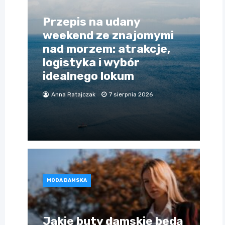
Przepis na udany
weekend ze znajomymi
nad morzem: atrakcje,
logistyka i wybór
idealnego lokum
Anna Ratajczak
7 sierpnia 2026
MODA DAMSKA
Jakie buty damskie będą