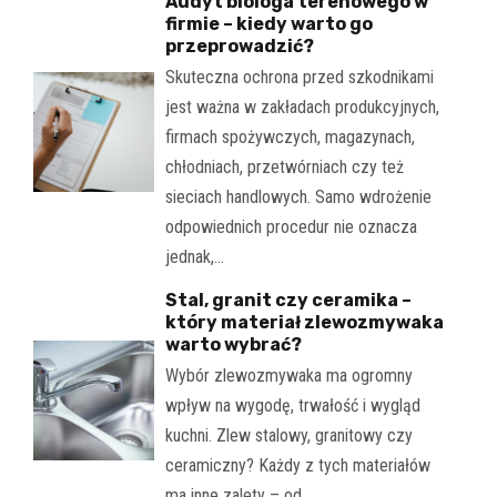
Audyt biologa terenowego w
firmie – kiedy warto go
przeprowadzić?
Skuteczna ochrona przed szkodnikami
jest ważna w zakładach produkcyjnych,
firmach spożywczych, magazynach,
chłodniach, przetwórniach czy też
sieciach handlowych. Samo wdrożenie
odpowiednich procedur nie oznacza
jednak,…
Stal, granit czy ceramika –
który materiał zlewozmywaka
warto wybrać?
Wybór zlewozmywaka ma ogromny
wpływ na wygodę, trwałość i wygląd
kuchni. Zlew stalowy, granitowy czy
ceramiczny? Każdy z tych materiałów
ma inne zalety – od…