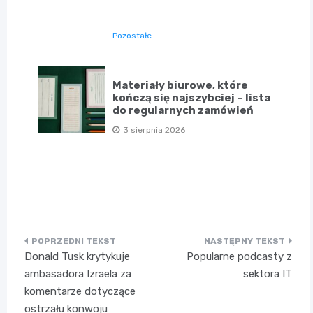
Pozostałe
Materiały biurowe, które
kończą się najszybciej – lista
do regularnych zamówień
3 sierpnia 2026
Nawigacja
Donald Tusk krytykuje
Popularne podcasty z
wpisu
ambasadora Izraela za
sektora IT
komentarze dotyczące
ostrzału konwoju