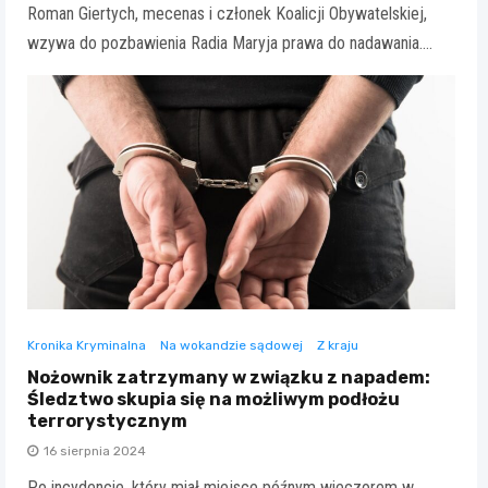
Roman Giertych, mecenas i członek Koalicji Obywatelskiej,
wzywa do pozbawienia Radia Maryja prawa do nadawania.…
Kronika Kryminalna
Na wokandzie sądowej
Z kraju
Nożownik zatrzymany w związku z napadem:
Śledztwo skupia się na możliwym podłożu
terrorystycznym
16 sierpnia 2024
Po incydencie, który miał miejsce późnym wieczorem w