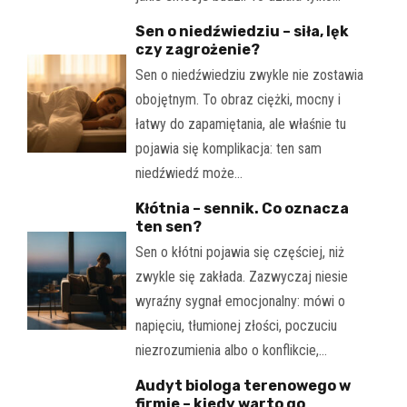
Sen o niedźwiedziu – siła, lęk
czy zagrożenie?
Sen o niedźwiedziu zwykle nie zostawia
obojętnym. To obraz ciężki, mocny i
łatwy do zapamiętania, ale właśnie tu
pojawia się komplikacja: ten sam
niedźwiedź może…
Kłótnia – sennik. Co oznacza
ten sen?
Sen o kłótni pojawia się częściej, niż
zwykle się zakłada. Zazwyczaj niesie
wyraźny sygnał emocjonalny: mówi o
napięciu, tłumionej złości, poczuciu
niezrozumienia albo o konflikcie,…
Audyt biologa terenowego w
firmie – kiedy warto go