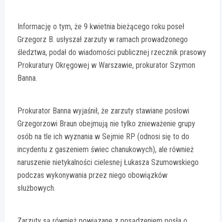
Informację o tym, że 9 kwietnia bieżącego roku poseł
Grzegorz B. usłyszał zarzuty w ramach prowadzonego
śledztwa, podał do wiadomości publicznej rzecznik prasowy
Prokuratury Okręgowej w Warszawie, prokurator Szymon
Banna.
Prokurator Banna wyjaśnił, że zarzuty stawiane posłowi
Grzegorzowi Braun obejmują nie tylko znieważenie grupy
osób na tle ich wyznania w Sejmie RP (odnosi się to do
incydentu z gaszeniem świec chanukowych), ale również
naruszenie nietykalności cielesnej Łukasza Szumowskiego
podczas wykonywania przez niego obowiązków
służbowych.
Zarzuty są również powiązane z posądzeniem posła o