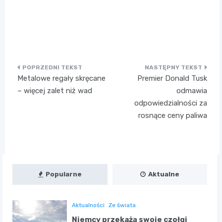
Nawigacja
Metalowe regały skręcane
Premier Donald Tusk
wpisu
– więcej zalet niż wad
odmawia
odpowiedzialności za
rosnące ceny paliwa
Popularne
Aktualne
Aktualności
Ze świata
Niemcy przekażą swoje czołgi