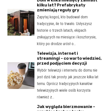
Dom w kilka miesięcy zamiast
kilku lat? Prefabrykaty
zmieniają reguły gry
Zapytaj kogoś, kto budował dom
tradycyjnie, ile to trwało. Usłyszysz
historie o trzech latach, ekipach
znikających na miesiące i kosztorysie,
który po drodze urósł o…
Telewizja, internet i
streamingi – co warto wiedzieć,
przed podjęciem decyzji
Wybór telewizji i internetu do domu nie
jest dziś tak prosty jak jeszcze kilka lat
temu. Oprócz tradycyjnych kanałów
telewizyjnych wiele osób korzysta
również z…
Jak wygląda bierzmowanie –