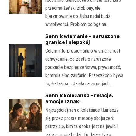
przedmałżeński zrobiony, ale
bierzmowanie do ślubu nadal budzi
wątpliwości. Problem polega na…
Sennik włamanie – naruszone
granice i niepokój
Celem interpretacji snu o włamaniu jest
uchwycenie, co zostało naruszone:
poczucie bezpieczeństwa, prywatność,
kontrola albo zaufanie. Przeszkodą bywa
to, że taki sen działa na emocjach…
Sennik koleżanka – relacje,
emocje i znaki
Najczęściej sen o koleżance tłumaczy
się przez prostą metodę skojarzeń:
patrzy się, kim ta osoba jest na jawie i
jakie emocje budzi. To działa tylko…