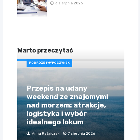
3 sierpnia 2026
Warto przeczytać
PODRÓŻE I WYPOCZYNEK
Przepis na udany
weekend ze znajomymi
nad morzem: atrakcje,
logistyka i wybór
idealnego lokum
Anna Ratajczak
7 sierpnia 2026