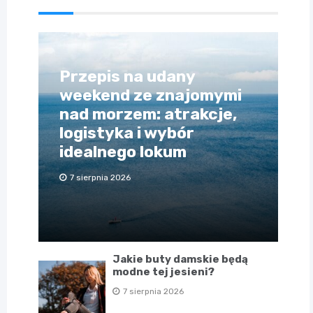
Przepis na udany
weekend ze znajomymi
nad morzem: atrakcje,
logistyka i wybór
idealnego lokum
7 sierpnia 2026
Jakie buty damskie będą
modne tej jesieni?
7 sierpnia 2026