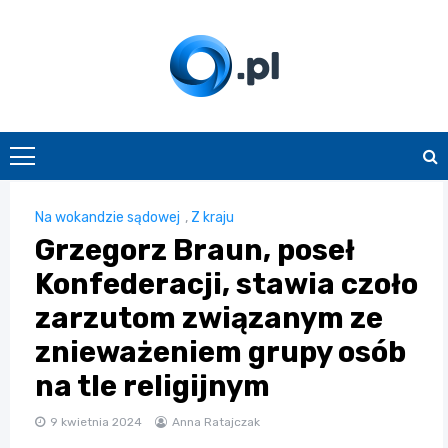
Skip
to
content
O.pl
Na wokandzie sądowej
,
Z kraju
Grzegorz Braun, poseł
Konfederacji, stawia czoło
zarzutom związanym ze
znieważeniem grupy osób
na tle religijnym
9 kwietnia 2024
Anna Ratajczak