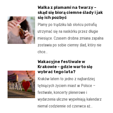
Walka z plamami na twarzy –
skąd się biorą ciemne ślady i jak
się ich pozbyć
Plamy po trądziku lub słońcu potrafią
utrzymać się na naskórku przez długie
miesiące. Czasem drobna zmiana zapalna
zostawia po sobie ciemny ślad, który nie
chce…
Wakacyjne festiwale w
Krakowie – gdzie warto się
wybrać tego lata?
Kraków latem to jedno z najbardziej
tętniących życiem miast w Polsce –
festiwale, koncerty plenerowe i
wydarzenia uliczne wypełniają kalendarz
niemal codziennie od czerwca aż…