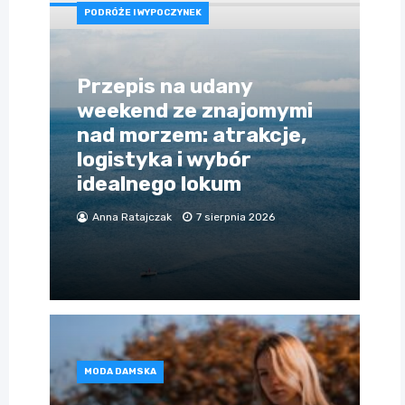
PODRÓŻE I WYPOCZYNEK
Przepis na udany
weekend ze znajomymi
nad morzem: atrakcje,
logistyka i wybór
idealnego lokum
Anna Ratajczak
7 sierpnia 2026
MODA DAMSKA