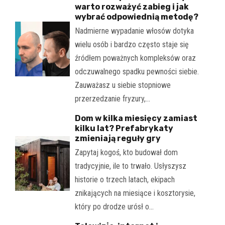
warto rozważyć zabieg i jak
wybrać odpowiednią metodę?
Nadmierne wypadanie włosów dotyka
wielu osób i bardzo często staje się
źródłem poważnych kompleksów oraz
odczuwalnego spadku pewności siebie.
Zauważasz u siebie stopniowe
przerzedzanie fryzury,…
Dom w kilka miesięcy zamiast
kilku lat? Prefabrykaty
zmieniają reguły gry
Zapytaj kogoś, kto budował dom
tradycyjnie, ile to trwało. Usłyszysz
historie o trzech latach, ekipach
znikających na miesiące i kosztorysie,
który po drodze urósł o…