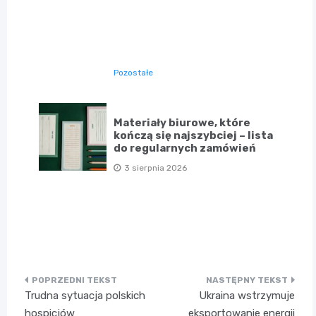
Pozostałe
Materiały biurowe, które
kończą się najszybciej – lista
do regularnych zamówień
3 sierpnia 2026
Nawigacja
Trudna sytuacja polskich
Ukraina wstrzymuje
wpisu
hospicjów
eksportowanie energii