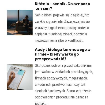
Kłótnia – sennik. Co oznacza
ten sen?
Sen o kłótni pojawia się częściej, niż
zwykle się zakłada. Zazwyczaj niesie
wyraźny sygnał emocjonalny: mówi o
napięciu, tłumionej złości, poczuciu
niezrozumienia albo o konflikcie,…
Audyt biologa terenowego w
firmie – kiedy warto go
przeprowadzić?
Skuteczna ochrona przed szkodnikami
jest ważna w zakładach produkcyjnych,
firmach spożywczych, magazynach,
chłodniach, przetwórniach czy też
sieciach handlowych. Samo wdrożenie
odpowiednich procedur nie oznacza
jednak,…