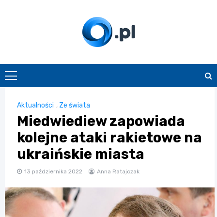
Skip
to
content
O.pl
Aktualności
,
Ze świata
Miedwiediew zapowiada
kolejne ataki rakietowe na
ukraińskie miasta
13 października 2022
Anna Ratajczak