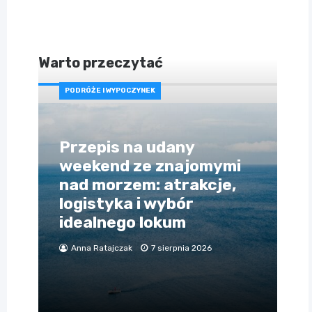
Warto przeczytać
PODRÓŻE I WYPOCZYNEK
Przepis na udany
weekend ze znajomymi
nad morzem: atrakcje,
logistyka i wybór
idealnego lokum
Anna Ratajczak
7 sierpnia 2026