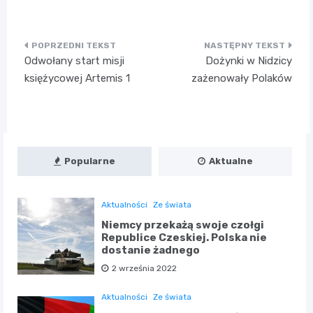
Nawigacja
Odwołany start misji
Dożynki w Nidzicy
wpisu
księżycowej Artemis 1
zażenowały Polaków
Popularne
Aktualne
Aktualności
Ze świata
Niemcy przekażą swoje czołgi
Republice Czeskiej. Polska nie
dostanie żadnego
2 września 2022
Aktualności
Ze świata