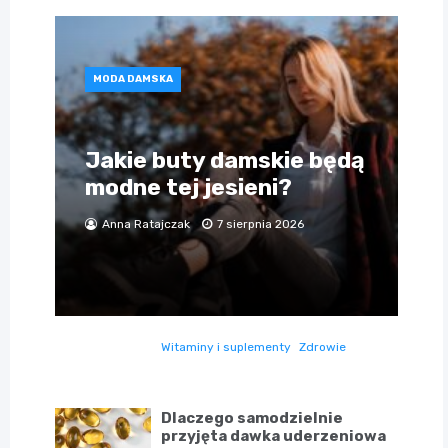
MODA DAMSKA
Jakie buty damskie będą
modne tej jesieni?
Anna Ratajczak
7 sierpnia 2026
Witaminy i suplementy
Zdrowie
Dlaczego samodzielnie
przyjęta dawka uderzeniowa