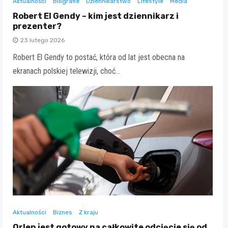
Aktualności
Biografie
Dziennikarstwo
Lifestyle
Media
Robert El Gendy – kim jest dziennikarz i
prezenter?
23 lutego 2026
Robert El Gendy to postać, która od lat jest obecna na
ekranach polskiej telewizji, choć…
Aktualności
Biznes
Z kraju
Orlen jest gotowy na całkowite odcięcie się od