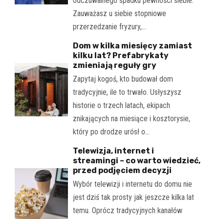
odczuwalnego spadku pewności siebie.
Zauważasz u siebie stopniowe
przerzedzanie fryzury,…
Dom w kilka miesięcy zamiast
kilku lat? Prefabrykaty
zmieniają reguły gry
Zapytaj kogoś, kto budował dom
tradycyjnie, ile to trwało. Usłyszysz
historie o trzech latach, ekipach
znikających na miesiące i kosztorysie,
który po drodze urósł o…
Telewizja, internet i
streamingi – co warto wiedzieć,
przed podjęciem decyzji
Wybór telewizji i internetu do domu nie
jest dziś tak prosty jak jeszcze kilka lat
temu. Oprócz tradycyjnych kanałów