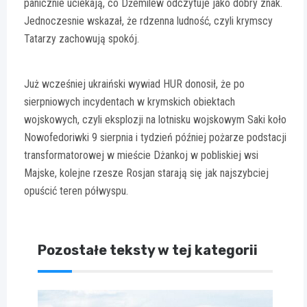
panicznie uciekają, co Dżemilew odczytuje jako dobry znak.
Jednoczesnie wskazał, że rdzenna ludność, czyli krymscy
Tatarzy zachowują spokój.
Już wcześniej ukraiński wywiad HUR donosił, że po
sierpniowych incydentach w krymskich obiektach
wojskowych, czyli eksplozji na lotnisku wojskowym Saki koło
Nowofedoriwki 9 sierpnia i tydzień później pożarze podstacji
transformatorowej w mieście Dżankoj w pobliskiej wsi
Majske, kolejne rzesze Rosjan starają się jak najszybciej
opuścić teren półwyspu.
Pozostałe teksty w tej kategorii