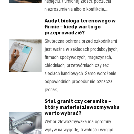
napięciu, tłumionej złości, poczuciu
niezrozumienia albo o konflikcie,…
Audyt biologa terenowego w
firmie – kiedy warto go
przeprowadzić?
Skuteczna ochrona przed szkodnikami
jest ważna w zakładach produkcyjnych,
firmach spożywczych, magazynach,
chłodniach, przetwórniach czy też
sieciach handlowych. Samo wdrożenie
odpowiednich procedur nie oznacza
jednak,…
Stal, granit czy ceramika –
który materiał zlewozmywaka
warto wybrać?
Wybór zlewozmywaka ma ogromny
wpływ na wygodę, trwałość i wygląd