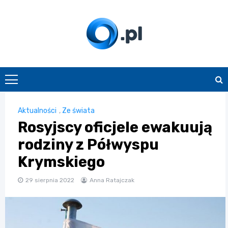
Skip
to
content
O.pl
Aktualności
,
Ze świata
Rosyjscy oficjele ewakuują
rodziny z Półwyspu
Krymskiego
29 sierpnia 2022
Anna Ratajczak