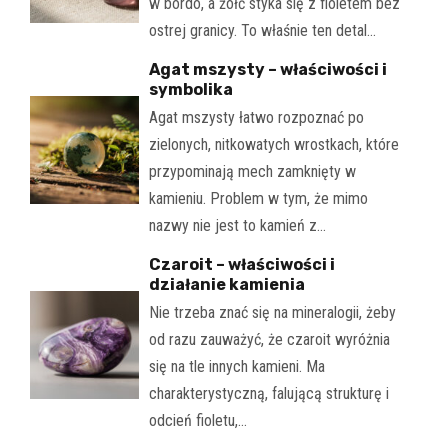
w bordo, a żółć styka się z fioletem bez
ostrej granicy. To właśnie ten detal…
Agat mszysty – właściwości i
symbolika
Agat mszysty łatwo rozpoznać po
zielonych, nitkowatych wrostkach, które
przypominają mech zamknięty w
kamieniu. Problem w tym, że mimo
nazwy nie jest to kamień z…
Czaroit – właściwości i
działanie kamienia
Nie trzeba znać się na mineralogii, żeby
od razu zauważyć, że czaroit wyróżnia
się na tle innych kamieni. Ma
charakterystyczną, falującą strukturę i
odcień fioletu,…