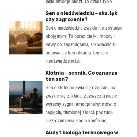
jakie emocje budzi. To działa tylko…
Sen o niedźwiedziu – siła, lęk
czy zagrożenie?
Sen o niedźwiedziu zwykle nie zostawia
obojętnym. To obraz ciężki, mocny i
łatwy do zapamiętania, ale właśnie tu
pojawia się komplikacja: ten sam
niedźwiedź może…
Kłótnia – sennik. Co oznacza
ten sen?
Sen o kłótni pojawia się częściej, niż
zwykle się zakłada. Zazwyczaj niesie
wyraźny sygnał emocjonalny: mówi o
napięciu, tłumionej złości, poczuciu
niezrozumienia albo o konflikcie,…
Audyt biologa terenowego w