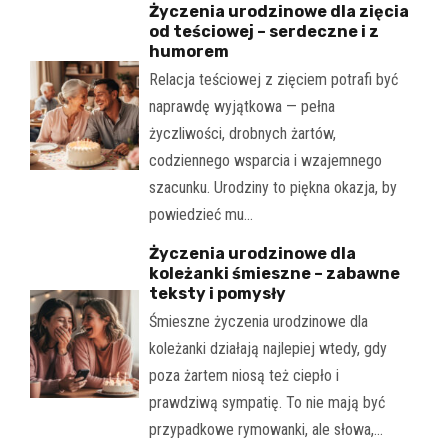
Życzenia urodzinowe dla zięcia
od teściowej – serdeczne i z
humorem
Relacja teściowej z zięciem potrafi być
naprawdę wyjątkowa — pełna
życzliwości, drobnych żartów,
codziennego wsparcia i wzajemnego
szacunku. Urodziny to piękna okazja, by
powiedzieć mu…
Życzenia urodzinowe dla
koleżanki śmieszne – zabawne
teksty i pomysły
Śmieszne życzenia urodzinowe dla
koleżanki działają najlepiej wtedy, gdy
poza żartem niosą też ciepło i
prawdziwą sympatię. To nie mają być
przypadkowe rymowanki, ale słowa,…