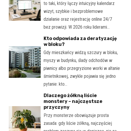
to taki, który łączy intuicyjny kalendarz
wizyt, szybkie i bezproblemowe
działanie oraz rejestrację online 24/7
bez prowizji. W 2026 roku liderami…
Kto odpowiada za deratyzację
w bloku?
Gdy mieszkańcy widzą szczury w bloku,
myszy w budynku, ślady odchodów w
piwnicy albo przegryzione worki w altanie
śmietnikowej, zwykle pojawia się jedno
pytanie: kto…
Dlaczego żółkną liście
monstery – najczęstsze
przyczyny
Przy monsterze obowiązuje prosta
zasada: gdy liście żółkną, najczęściej