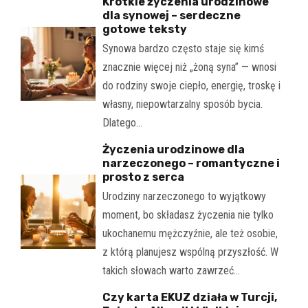
Krótkie życzenia urodzinowe
dla synowej – serdeczne
gotowe teksty
Synowa bardzo często staje się kimś
znacznie więcej niż „żoną syna” — wnosi
do rodziny swoje ciepło, energię, troskę i
własny, niepowtarzalny sposób bycia.
Dlatego…
Życzenia urodzinowe dla
narzeczonego – romantyczne i
prosto z serca
Urodziny narzeczonego to wyjątkowy
moment, bo składasz życzenia nie tylko
ukochanemu mężczyźnie, ale też osobie,
z którą planujesz wspólną przyszłość. W
takich słowach warto zawrzeć…
Czy karta EKUZ działa w Turcji,