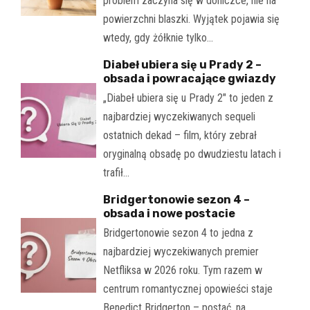
problem zaczyna się w doniczce, nie na
powierzchni blaszki. Wyjątek pojawia się
wtedy, gdy żółknie tylko…
Diabeł ubiera się u Prady 2 –
obsada i powracające gwiazdy
„Diabeł ubiera się u Prady 2" to jeden z
najbardziej wyczekiwanych sequeli
ostatnich dekad – film, który zebrał
oryginalną obsadę po dwudziestu latach i
trafił…
Bridgertonowie sezon 4 –
obsada i nowe postacie
Bridgertonowie sezon 4 to jedna z
najbardziej wyczekiwanych premier
Netfliksa w 2026 roku. Tym razem w
centrum romantycznej opowieści staje
Benedict Bridgerton – postać, na…