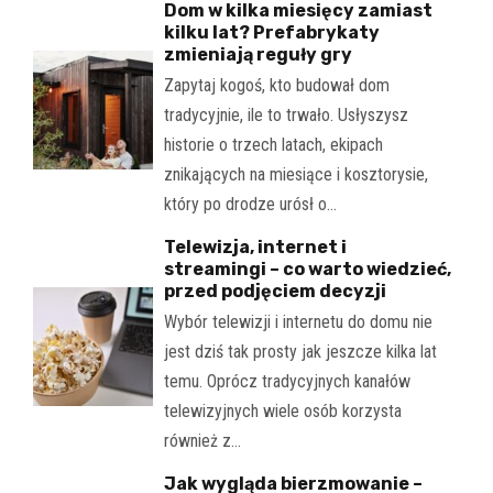
Dom w kilka miesięcy zamiast
kilku lat? Prefabrykaty
zmieniają reguły gry
Zapytaj kogoś, kto budował dom
tradycyjnie, ile to trwało. Usłyszysz
historie o trzech latach, ekipach
znikających na miesiące i kosztorysie,
który po drodze urósł o…
Telewizja, internet i
streamingi – co warto wiedzieć,
przed podjęciem decyzji
Wybór telewizji i internetu do domu nie
jest dziś tak prosty jak jeszcze kilka lat
temu. Oprócz tradycyjnych kanałów
telewizyjnych wiele osób korzysta
również z…
Jak wygląda bierzmowanie –