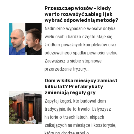
Przeszczep włosów – kiedy
warto rozważyć zabieg i jak
wybrać odpowiednią metodę?
Nadmierne wypadanie włosów dotyka
wielu osób i bardzo często staje się
źródłem poważnych kompleksów oraz
odczuwalnego spadku pewności siebie.
Zauważasz u siebie stopniowe
przerzedzanie fryzury,…
Dom w kilka miesięcy zamiast
kilku lat? Prefabrykaty
zmieniają reguły gry
Zapytaj kogoś, kto budował dom
tradycyjnie, ile to trwało. Usłyszysz
historie o trzech latach, ekipach
znikających na miesiące i kosztorysie,
który po drodze urósł o…