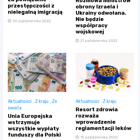
Rozmowa ministrów
przestępczości z
obrony Izraela i
nielegalną imigracją
Ukrainy odwołana.
Nie będzie
30 października 2022
współpracy
wojskowej
21 października 2022
Aktualności
,
Z kraju
,
Ze
Aktualności
,
Z kraju
świata
Resort zdrowia
rozważa
Unia Europejska
wprowadzenie
wstrzymuje
reglamentacji leków
wszystkie wypłaty
funduszy dla Polski
15 października 2022