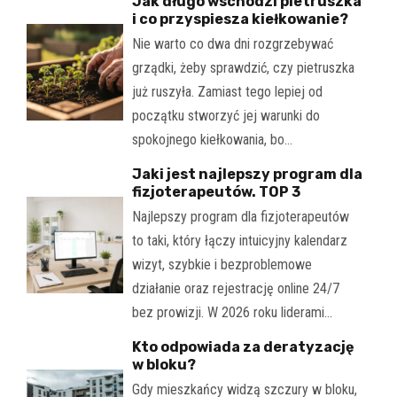
Jak długo wschodzi pietruszka
i co przyspiesza kiełkowanie?
Nie warto co dwa dni rozgrzebywać
grządki, żeby sprawdzić, czy pietruszka
już ruszyła. Zamiast tego lepiej od
początku stworzyć jej warunki do
spokojnego kiełkowania, bo…
Jaki jest najlepszy program dla
fizjoterapeutów. TOP 3
Najlepszy program dla fizjoterapeutów
to taki, który łączy intuicyjny kalendarz
wizyt, szybkie i bezproblemowe
działanie oraz rejestrację online 24/7
bez prowizji. W 2026 roku liderami…
Kto odpowiada za deratyzację
w bloku?
Gdy mieszkańcy widzą szczury w bloku,