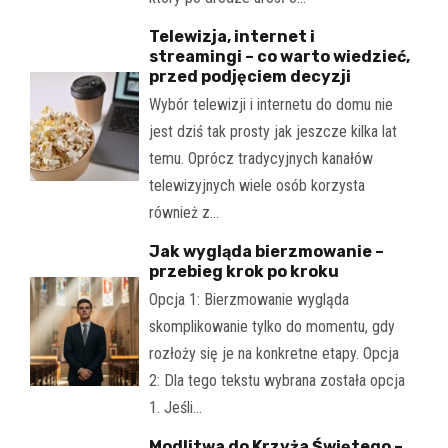
Telewizja, internet i
streamingi – co warto wiedzieć,
przed podjęciem decyzji
Wybór telewizji i internetu do domu nie
jest dziś tak prosty jak jeszcze kilka lat
temu. Oprócz tradycyjnych kanałów
telewizyjnych wiele osób korzysta
również z…
Jak wygląda bierzmowanie –
przebieg krok po kroku
Opcja 1: Bierzmowanie wygląda
skomplikowanie tylko do momentu, gdy
rozłoży się je na konkretne etapy. Opcja
2: Dla tego tekstu wybrana została opcja
1. Jeśli…
Modlitwa do Krzyża Świętego –