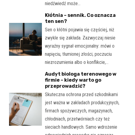
niedźwiedź może…
Kłótnia – sennik. Co oznacza
ten sen?
Sen o kłótni pojawia się częściej, niż
zwykle się zakłada. Zazwyczaj niesie
wyraźny sygnał emocjonalny: mówi o
napięciu, tłumionej złości, poczuciu
niezrozumienia albo o konflikcie,…
Audyt biologa terenowego w
firmie – kiedy warto go
przeprowadzić?
Skuteczna ochrona przed szkodnikami
jest ważna w zakładach produkcyjnych,
firmach spożywczych, magazynach,
chłodniach, przetwórniach czy też
sieciach handlowych. Samo wdrożenie