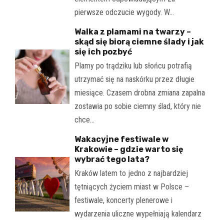
pierwsze odczucie wygody. W…
Walka z plamami na twarzy –
skąd się biorą ciemne ślady i jak
się ich pozbyć
Plamy po trądziku lub słońcu potrafią
utrzymać się na naskórku przez długie
miesiące. Czasem drobna zmiana zapalna
zostawia po sobie ciemny ślad, który nie
chce…
Wakacyjne festiwale w
Krakowie – gdzie warto się
wybrać tego lata?
Kraków latem to jedno z najbardziej
tętniących życiem miast w Polsce –
festiwale, koncerty plenerowe i
wydarzenia uliczne wypełniają kalendarz