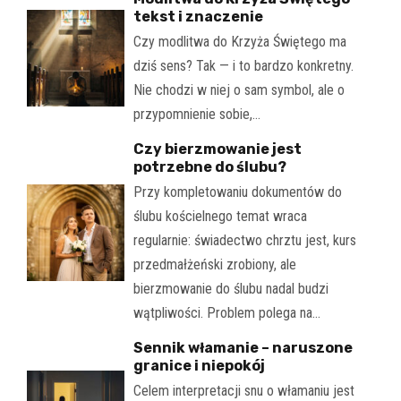
tekst i znaczenie
Czy modlitwa do Krzyża Świętego ma
dziś sens? Tak — i to bardzo konkretny.
Nie chodzi w niej o sam symbol, ale o
przypomnienie sobie,…
Czy bierzmowanie jest
potrzebne do ślubu?
Przy kompletowaniu dokumentów do
ślubu kościelnego temat wraca
regularnie: świadectwo chrztu jest, kurs
przedmałżeński zrobiony, ale
bierzmowanie do ślubu nadal budzi
wątpliwości. Problem polega na…
Sennik włamanie – naruszone
granice i niepokój
Celem interpretacji snu o włamaniu jest