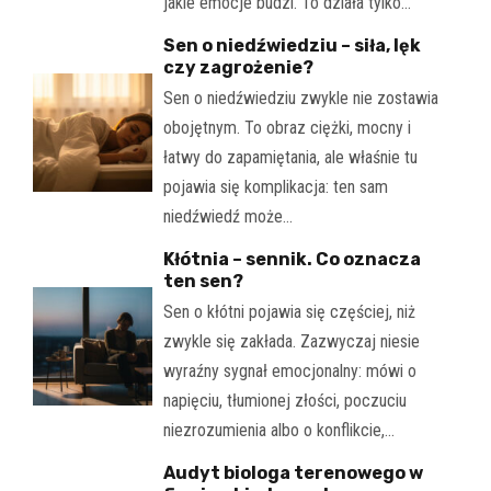
jakie emocje budzi. To działa tylko…
Sen o niedźwiedziu – siła, lęk
czy zagrożenie?
Sen o niedźwiedziu zwykle nie zostawia
obojętnym. To obraz ciężki, mocny i
łatwy do zapamiętania, ale właśnie tu
pojawia się komplikacja: ten sam
niedźwiedź może…
Kłótnia – sennik. Co oznacza
ten sen?
Sen o kłótni pojawia się częściej, niż
zwykle się zakłada. Zazwyczaj niesie
wyraźny sygnał emocjonalny: mówi o
napięciu, tłumionej złości, poczuciu
niezrozumienia albo o konflikcie,…
Audyt biologa terenowego w