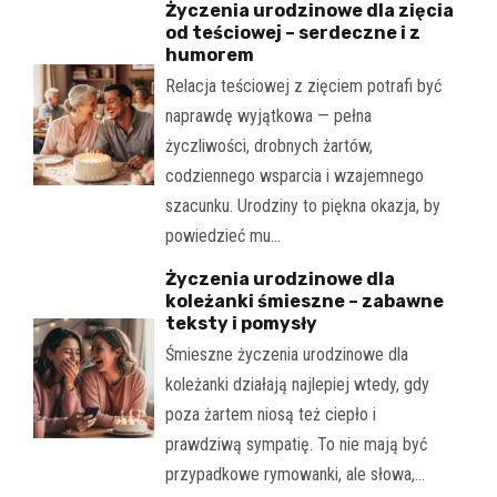
Życzenia urodzinowe dla zięcia
od teściowej – serdeczne i z
humorem
Relacja teściowej z zięciem potrafi być
naprawdę wyjątkowa — pełna
życzliwości, drobnych żartów,
codziennego wsparcia i wzajemnego
szacunku. Urodziny to piękna okazja, by
powiedzieć mu…
Życzenia urodzinowe dla
koleżanki śmieszne – zabawne
teksty i pomysły
Śmieszne życzenia urodzinowe dla
koleżanki działają najlepiej wtedy, gdy
poza żartem niosą też ciepło i
prawdziwą sympatię. To nie mają być
przypadkowe rymowanki, ale słowa,…