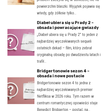
powierzchni blaszki. Wyjątek pojawia się
wtedy, gdy żółknie tylko…
Diabeł ubiera się u Prady 2 –
obsada i powracające gwiazdy
„Diabeł ubiera się u Prady 2" to jeden z
najbardziej wyczekiwanych sequeli
ostatnich dekad – film, który zebrał
oryginalną obsadę po dwudziestu latach i
trafił…
Bridgertonowie sezon 4 –
obsada i nowe postacie
Bridgertonowie sezon 4 to jedna z
najbardziej wyczekiwanych premier
Netfliksa w 2026 roku. Tym razem w
centrum romantycznej opowieści staje
Benedict Bridgerton – postać, na…