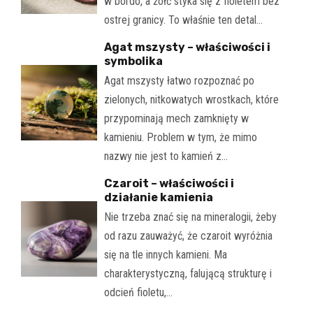
w bordo, a żółć styka się z fioletem bez
ostrej granicy. To właśnie ten detal…
Agat mszysty – właściwości i
symbolika
Agat mszysty łatwo rozpoznać po
zielonych, nitkowatych wrostkach, które
przypominają mech zamknięty w
kamieniu. Problem w tym, że mimo
nazwy nie jest to kamień z…
Czaroit – właściwości i
działanie kamienia
Nie trzeba znać się na mineralogii, żeby
od razu zauważyć, że czaroit wyróżnia
się na tle innych kamieni. Ma
charakterystyczną, falującą strukturę i
odcień fioletu,…