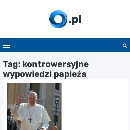
Skip
to
content
O.pl
Tag:
kontrowersyjne
wypowiedzi papieża