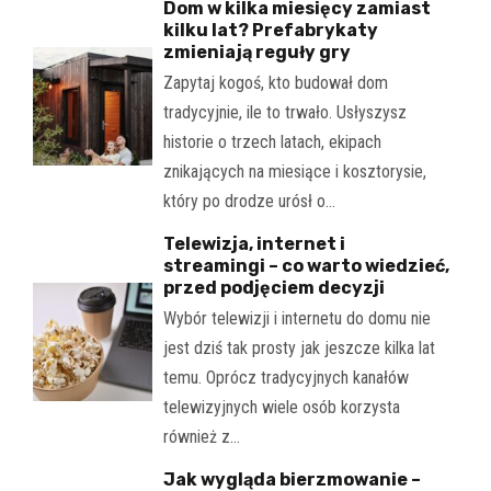
Dom w kilka miesięcy zamiast
kilku lat? Prefabrykaty
zmieniają reguły gry
Zapytaj kogoś, kto budował dom
tradycyjnie, ile to trwało. Usłyszysz
historie o trzech latach, ekipach
znikających na miesiące i kosztorysie,
który po drodze urósł o…
Telewizja, internet i
streamingi – co warto wiedzieć,
przed podjęciem decyzji
Wybór telewizji i internetu do domu nie
jest dziś tak prosty jak jeszcze kilka lat
temu. Oprócz tradycyjnych kanałów
telewizyjnych wiele osób korzysta
również z…
Jak wygląda bierzmowanie –