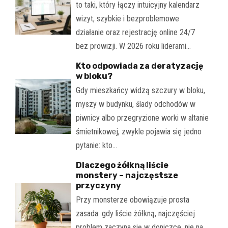
to taki, który łączy intuicyjny kalendarz
wizyt, szybkie i bezproblemowe
działanie oraz rejestrację online 24/7
bez prowizji. W 2026 roku liderami…
Kto odpowiada za deratyzację
w bloku?
Gdy mieszkańcy widzą szczury w bloku,
myszy w budynku, ślady odchodów w
piwnicy albo przegryzione worki w altanie
śmietnikowej, zwykle pojawia się jedno
pytanie: kto…
Dlaczego żółkną liście
monstery – najczęstsze
przyczyny
Przy monsterze obowiązuje prosta
zasada: gdy liście żółkną, najczęściej
problem zaczyna się w doniczce, nie na