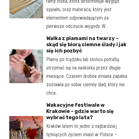
ramy łóżka, która determinuje wygląd
sypialni, oraz materaca, który jest
elementem odpowiadającym za
pierwsze odczucie wygody. W…
Walka z plamami na twarzy –
skąd się biorą ciemne ślady i jak
się ich pozbyć
Plamy po trądziku lub słońcu potrafią
utrzymać się na naskórku przez długie
miesiące. Czasem drobna zmiana zapalna
zostawia po sobie ciemny ślad, który nie
chce…
Wakacyjne festiwale w
Krakowie – gdzie warto się
wybrać tego lata?
Kraków latem to jedno z najbardziej
tętniących życiem miast w Polsce –