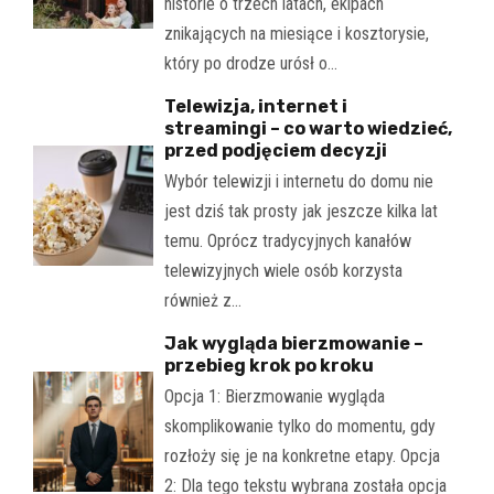
historie o trzech latach, ekipach
znikających na miesiące i kosztorysie,
który po drodze urósł o…
Telewizja, internet i
streamingi – co warto wiedzieć,
przed podjęciem decyzji
Wybór telewizji i internetu do domu nie
jest dziś tak prosty jak jeszcze kilka lat
temu. Oprócz tradycyjnych kanałów
telewizyjnych wiele osób korzysta
również z…
Jak wygląda bierzmowanie –
przebieg krok po kroku
Opcja 1: Bierzmowanie wygląda
skomplikowanie tylko do momentu, gdy
rozłoży się je na konkretne etapy. Opcja
2: Dla tego tekstu wybrana została opcja