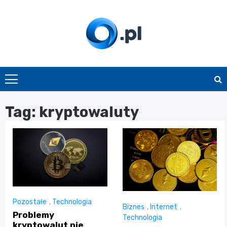
Skip
to
content
O.pl
Tag:
kryptowaluty
Pozostałe
,
Technologia
Biznes
,
Internet
,
Problemy
Technologia
kryptowalut nie