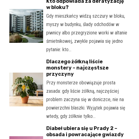
Kto odpowiada za deratyzację
w bloku?
Gdy mieszkańcy widzą szczury w bloku,
myszy w budynku, ślady odchodów w
piwnicy albo przegryzione worki w altanie
śmietnikowej, zwykle pojawia się jedno
pytanie: kto…
Dlaczego żółkną liście
monstery – najczęstsze
przyczyny
Przy monsterze obowiązuje prosta
zasada: gdy liście żółkną, najczęściej
problem zaczyna się w doniczce, nie na
powierzchni blaszki. Wyjątek pojawia się
wtedy, gdy żółknie tylko…
Diabeł ubiera się u Prady 2 –
obsada i powracające gwiazdy