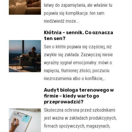
łatwy do zapamiętania, ale właśnie tu
pojawia się komplikacja: ten sam
niedźwiedź może…
Kłótnia – sennik. Co oznacza
ten sen?
Sen o kłótni pojawia się częściej, niż
zwykle się zakłada. Zazwyczaj niesie
wyraźny sygnał emocjonalny: mówi o
napięciu, tłumionej złości, poczuciu
niezrozumienia albo o konflikcie,…
Audyt biologa terenowego w
firmie – kiedy warto go
przeprowadzić?
Skuteczna ochrona przed szkodnikami
jest ważna w zakładach produkcyjnych,
firmach spożywczych, magazynach,