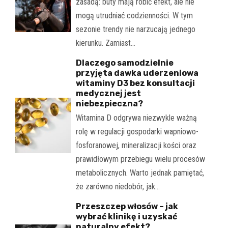
zasadą: buty mają robić efekt, ale nie
mogą utrudniać codzienności. W tym
sezonie trendy nie narzucają jednego
kierunku. Zamiast…
Dlaczego samodzielnie
przyjęta dawka uderzeniowa
witaminy D3 bez konsultacji
medycznej jest
niebezpieczna?
Witamina D odgrywa niezwykle ważną
rolę w regulacji gospodarki wapniowo-
fosforanowej, mineralizacji kości oraz
prawidłowym przebiegu wielu procesów
metabolicznych. Warto jednak pamiętać,
że zarówno niedobór, jak…
Przeszczep włosów – jak
wybrać klinikę i uzyskać
naturalny efekt?