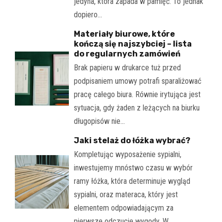
jedyna, która zapada w pamięć. To jednak
dopiero…
Materiały biurowe, które
kończą się najszybciej – lista
do regularnych zamówień
Brak papieru w drukarce tuż przed
podpisaniem umowy potrafi sparaliżować
pracę całego biura. Równie irytująca jest
sytuacja, gdy żaden z leżących na biurku
długopisów nie…
Jaki stelaż do łóżka wybrać?
Kompletując wyposażenie sypialni,
inwestujemy mnóstwo czasu w wybór
ramy łóżka, która determinuje wygląd
sypialni, oraz materaca, który jest
elementem odpowiadającym za
pierwsze odczucie wygody. W…