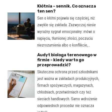
Kłótnia – sennik. Co oznacza
ten sen?
Sen o kłótni pojawia się częściej, niż
zwykle się zakłada. Zazwyczaj niesie
wyraźny sygnał emocjonalny: mówi o
napięciu, tłumionej złości, poczuciu
niezrozumienia albo o konflikcie,…
Audyt biologa terenowego w
firmie – kiedy warto go
przeprowadzić?
Skuteczna ochrona przed szkodnikami
jest ważna w zakładach produkcyjnych,
firmach spożywczych, magazynach,
chłodniach, przetwórniach czy też
sieciach handlowych. Samo wdrożenie
odpowiednich procedur nie oznacza