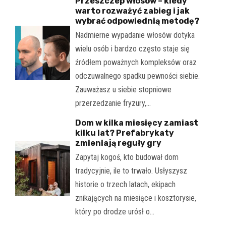
Przeszczep włosów – kiedy
warto rozważyć zabieg i jak
wybrać odpowiednią metodę?
Nadmierne wypadanie włosów dotyka
wielu osób i bardzo często staje się
źródłem poważnych kompleksów oraz
odczuwalnego spadku pewności siebie.
Zauważasz u siebie stopniowe
przerzedzanie fryzury,…
Dom w kilka miesięcy zamiast
kilku lat? Prefabrykaty
zmieniają reguły gry
Zapytaj kogoś, kto budował dom
tradycyjnie, ile to trwało. Usłyszysz
historie o trzech latach, ekipach
znikających na miesiące i kosztorysie,
który po drodze urósł o…