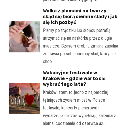
Walka z plamami na twarzy –
skąd się biorą ciemne ślady i jak
się ich pozbyć
Plamy po trądziku lub słońcu potrafią
utrzymać się na naskórku przez długie
miesiące. Czasem drobna zmiana zapalna
zostawia po sobie ciemny ślad, który nie
chce…
Wakacyjne festiwale w
Krakowie – gdzie warto się
wybrać tego lata?
Kraków latem to jedno z najbardziej
tętniących życiem miast w Polsce –
festiwale, koncerty plenerowe i
wydarzenia uliczne wypełniają kalendarz
niemal codziennie od czerwca aż…