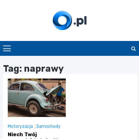
Skip
to
content
O.pl
Tag:
naprawy
Motoryzacja
,
Samochody
Niech Twój