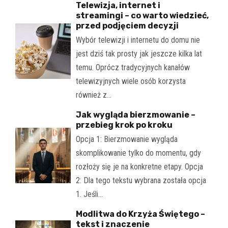
Telewizja, internet i
streamingi – co warto wiedzieć,
przed podjęciem decyzji
Wybór telewizji i internetu do domu nie
jest dziś tak prosty jak jeszcze kilka lat
temu. Oprócz tradycyjnych kanałów
telewizyjnych wiele osób korzysta
również z…
Jak wygląda bierzmowanie –
przebieg krok po kroku
Opcja 1: Bierzmowanie wygląda
skomplikowanie tylko do momentu, gdy
rozłoży się je na konkretne etapy. Opcja
2: Dla tego tekstu wybrana została opcja
1. Jeśli…
Modlitwa do Krzyża Świętego –
tekst i znaczenie