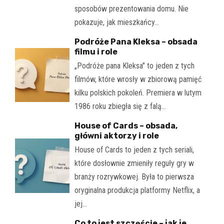
sposobów prezentowania domu. Nie
pokazuje, jak mieszkańcy…
Podróże Pana Kleksa – obsada
filmu i role
„Podróże pana Kleksa" to jeden z tych
filmów, które wrosły w zbiorową pamięć
kilku polskich pokoleń. Premiera w lutym
1986 roku zbiegła się z falą…
House of Cards – obsada,
główni aktorzy i role
House of Cards to jeden z tych seriali,
które dosłownie zmieniły reguły gry w
branży rozrywkowej. Była to pierwsza
oryginalna produkcja platformy Netflix, a
jej…
Co to jest szczęście – jak je