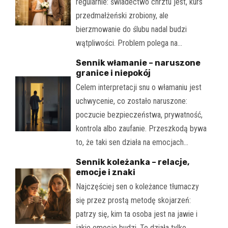
regularnie: świadectwo chrztu jest, kurs
przedmałżeński zrobiony, ale
bierzmowanie do ślubu nadal budzi
wątpliwości. Problem polega na…
Sennik włamanie – naruszone
granice i niepokój
Celem interpretacji snu o włamaniu jest
uchwycenie, co zostało naruszone:
poczucie bezpieczeństwa, prywatność,
kontrola albo zaufanie. Przeszkodą bywa
to, że taki sen działa na emocjach…
Sennik koleżanka – relacje,
emocje i znaki
Najczęściej sen o koleżance tłumaczy
się przez prostą metodę skojarzeń:
patrzy się, kim ta osoba jest na jawie i
jakie emocje budzi. To działa tylko…