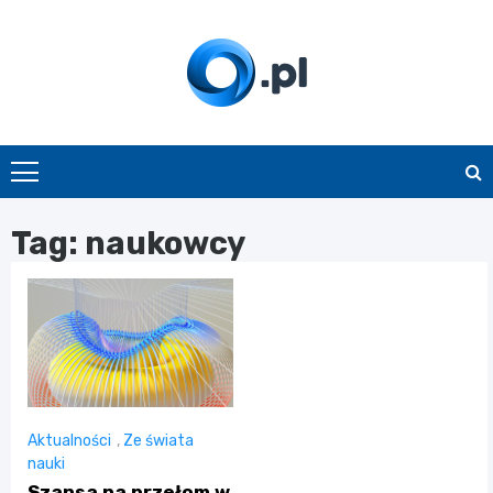
Skip
to
content
O.pl
Tag:
naukowcy
Aktualności
,
Ze świata
nauki
Szansa na przełom w