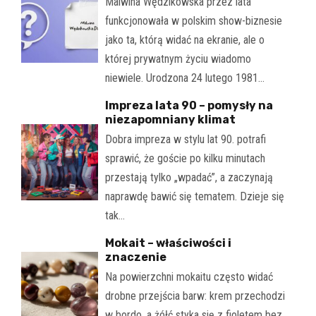
Malwina Wędzikowska przez lata
funkcjonowała w polskim show-biznesie
jako ta, którą widać na ekranie, ale o
której prywatnym życiu wiadomo
niewiele. Urodzona 24 lutego 1981…
Impreza lata 90 – pomysły na
niezapomniany klimat
Dobra impreza w stylu lat 90. potrafi
sprawić, że goście po kilku minutach
przestają tylko „wpadać”, a zaczynają
naprawdę bawić się tematem. Dzieje się
tak…
Mokait – właściwości i
znaczenie
Na powierzchni mokaitu często widać
drobne przejścia barw: krem przechodzi
w bordo, a żółć styka się z fioletem bez