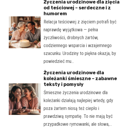
Życzenia urodzinowe dla zięcia
od teściowej – serdeczne i z
humorem
Relacja teściowej z zięciem potrafi być
naprawdę wyjątkowa — pełna
życzliwości, drobnych żartów,
codziennego wsparcia i wzajemnego
szacunku. Urodziny to piękna okazja, by
powiedzieć mu…
Życzenia urodzinowe dla
koleżanki śmieszne – zabawne
teksty i pomysły
Śmieszne życzenia urodzinowe dla
koleżanki działają najlepiej wtedy, gdy
poza żartem niosą też ciepło i
prawdziwą sympatię. To nie mają być
przypadkowe rymowanki, ale słowa,…