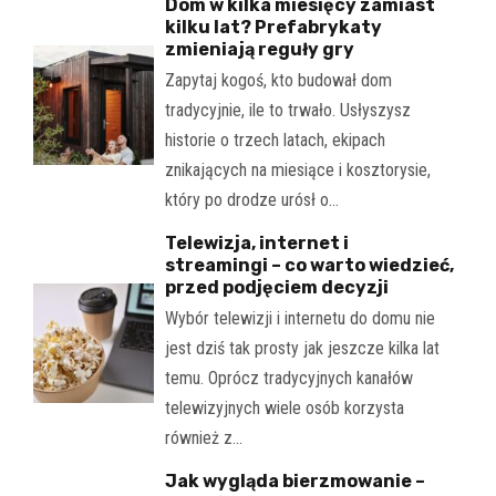
Dom w kilka miesięcy zamiast
kilku lat? Prefabrykaty
zmieniają reguły gry
Zapytaj kogoś, kto budował dom
tradycyjnie, ile to trwało. Usłyszysz
historie o trzech latach, ekipach
znikających na miesiące i kosztorysie,
który po drodze urósł o…
Telewizja, internet i
streamingi – co warto wiedzieć,
przed podjęciem decyzji
Wybór telewizji i internetu do domu nie
jest dziś tak prosty jak jeszcze kilka lat
temu. Oprócz tradycyjnych kanałów
telewizyjnych wiele osób korzysta
również z…
Jak wygląda bierzmowanie –