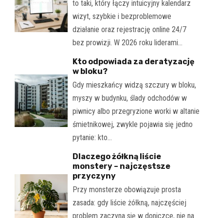
to taki, który łączy intuicyjny kalendarz
wizyt, szybkie i bezproblemowe
działanie oraz rejestrację online 24/7
bez prowizji. W 2026 roku liderami…
Kto odpowiada za deratyzację
w bloku?
Gdy mieszkańcy widzą szczury w bloku,
myszy w budynku, ślady odchodów w
piwnicy albo przegryzione worki w altanie
śmietnikowej, zwykle pojawia się jedno
pytanie: kto…
Dlaczego żółkną liście
monstery – najczęstsze
przyczyny
Przy monsterze obowiązuje prosta
zasada: gdy liście żółkną, najczęściej
problem zaczyna się w doniczce, nie na